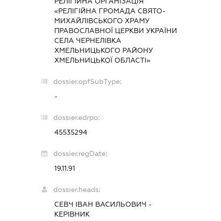
РЕЛІГІЙНА ОРГАНІЗАЦІЯ
«РЕЛІГІЙНА ГРОМАДА СВЯТО-
МИХАЙЛІВСЬКОГО ХРАМУ
ПРАВОСЛАВНОЇ ЦЕРКВИ УКРАЇНИ
СЕЛА ЧЕРНЕЛІВКА
ХМЕЛЬНИЦЬКОГО РАЙОНУ
ХМЕЛЬНИЦЬКОЇ ОБЛАСТІ»
dossier.opfSubType:
-
dossier.edrpo:
45535294
dossier.regDate:
19.11.91
dossier.heads:
СЕВЧ ІВАН ВАСИЛЬОВИЧ
-
КЕРІВНИК