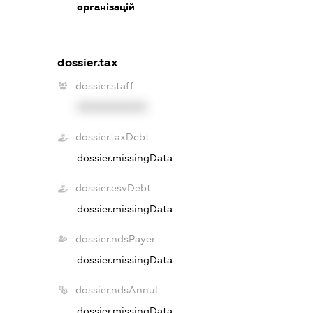
організацій
dossier.tax
dossier.staff
XXXXXXXXXX
dossier.taxDebt
dossier.missingData
dossier.esvDebt
dossier.missingData
dossier.ndsPayer
dossier.missingData
dossier.ndsAnnul
dossier.missingData