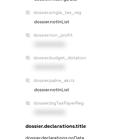
dossier.single_tax_reg
dossier.notInList
dossier.non_profit
XXXXXXXXXX
dossier.budget_dotation
XXXXXXXXXX
dossier.palne_akciz
dossier.notInList
dossier.bigTaxPayerReg
XXXXXXXXXX
dossier.declarations.title
dossier.declarations.noData