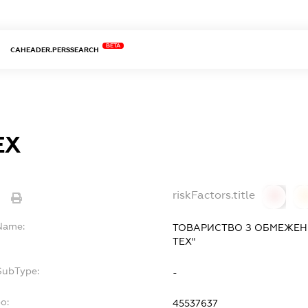
BETA
CAHEADER.PERSSEARCH
ЕХ
riskFactors.title
e
0
lName:
ТОВАРИСТВО З ОБМЕЖЕН
ТЕХ"
SubType:
-
o:
45537637