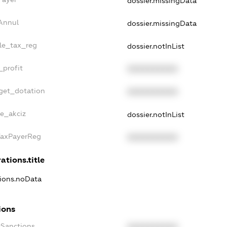
dossier.missingData
Annul
dossier.missingData
gle_tax_reg
dossier.notInList
_profit
XXXXXXXXXX
get_dotation
XXXXXXXXXX
ne_akciz
dossier.notInList
TaxPayerReg
XXXXXXXXXX
ations.title
tions.noData
ions
cSanctions
XXXXXXXXXX