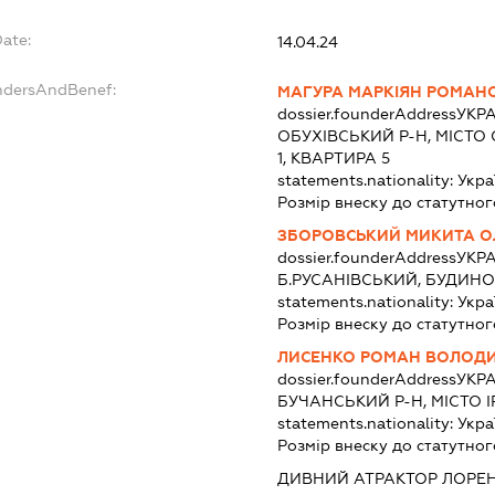
Date:
14.04.24
undersAndBenef:
МАГУРА МАРКІЯН РОМАН
dossier.founderAddress
УКРА
ОБУХІВСЬКИЙ Р-Н, МІСТО 
1, КВАРТИРА 5
statements.nationality:
Укра
Розмір внеску до статутног
ЗБОРОВСЬКИЙ МИКИТА О
dossier.founderAddress
УКРА
Б.РУСАНІВСЬКИЙ, БУДИНОК
statements.nationality:
Укра
Розмір внеску до статутног
ЛИСЕНКО РОМАН ВОЛОД
dossier.founderAddress
УКРА
БУЧАНСЬКИЙ Р-Н, МІСТО ІР
statements.nationality:
Укра
Розмір внеску до статутног
ДИВНИЙ АТРАКТОР ЛОРЕ