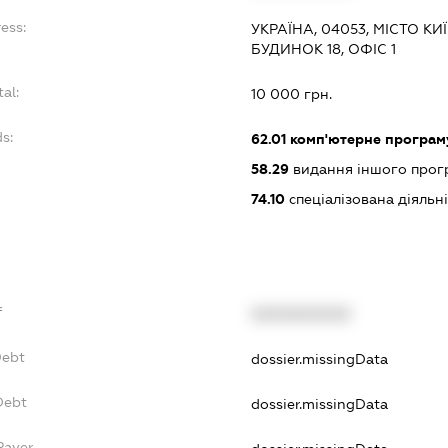
ess:
УКРАЇНА, 04053, МІСТО КИ
БУДИНОК 18, ОФІС 1
al:
10 000 грн.
s:
62.01
комп'ютерне програм
58.29
видання іншого прог
74.10
спеціалізована діяльні
f
XXXXXXXXXX
Debt
dossier.missingData
Debt
dossier.missingData
Payer