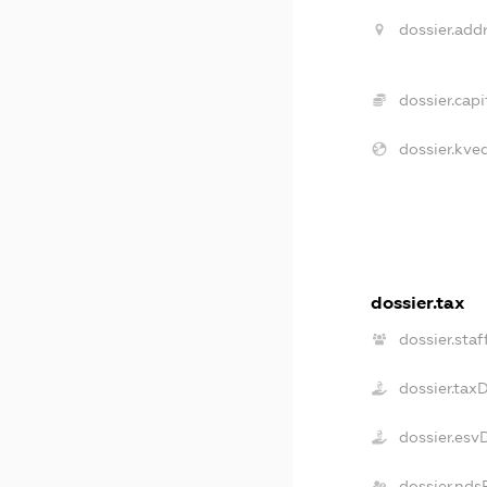
dossier.addr
dossier.capit
dossier.kved
dossier.tax
dossier.staf
dossier.tax
dossier.esv
dossier.nds