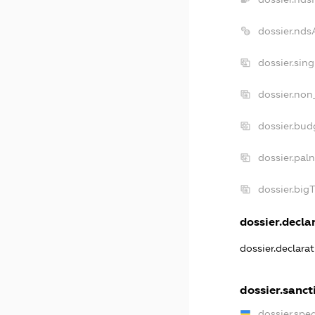
dossier.nds
dossier.sin
dossier.non
dossier.bud
dossier.pal
dossier.big
dossier.declar
dossier.declara
dossier.sanct
dossier.spe