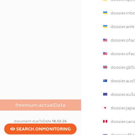
dossier.rnb
dossier.amk
dossier.ofa
dossier.of
dossier.gbS
dossier.aus
dossier.euS
freemium.actualData
dossier.jap
dossier.can
document.dueToDate
18.02.26
SEARCH.ONMONITORING
dossier.rfS