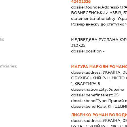
42402526
dossier.founderAddress
УКРА
ВОЗНЕСЕНСЬКИЙ УЗВІЗ, БУ
statements.nationality:
Укра
Розмір внеску до статутног
ds:
МЕДВЕДЄВА РУСЛАНА ЮР
31.07.25
dossier.position -
ficiaries:
МАГУРА МАРКІЯН РОМАН
dossier.address:
УКРАЇНА, 0
ОБУХІВСЬКИЙ Р-Н, МІСТО 
1, КВАРТИРА 5
dossier.nationality:
Україна
dossier.benefInterest:
25
dossier.benefType:
Прямий 
dossier.benefRole:
КІНЦЕВИ
ЛИСЕНКО РОМАН ВОЛОД
dossier.address:
УКРАЇНА, 0
БУЧАНСЬКИЙ Р-Н, МІСТО ІР