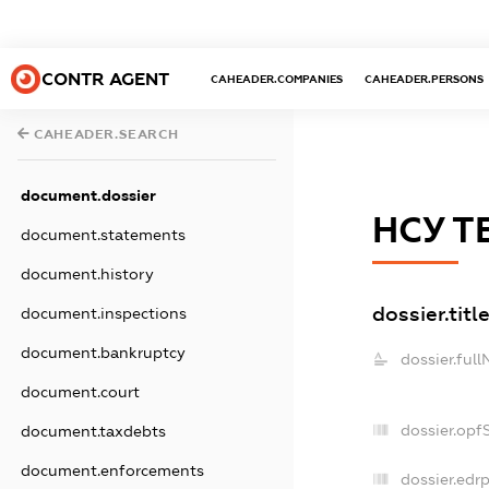
CONTR AGENT
CAHEADER.COMPANIES
CAHEADER.PERSONS
CAHEADER.SEARCH
document.dossier
НСУ Т
document.statements
document.history
dossier.titl
document.inspections
document.bankruptcy
dossier.ful
document.court
dossier.opf
document.taxdebts
document.enforcements
dossier.edrp