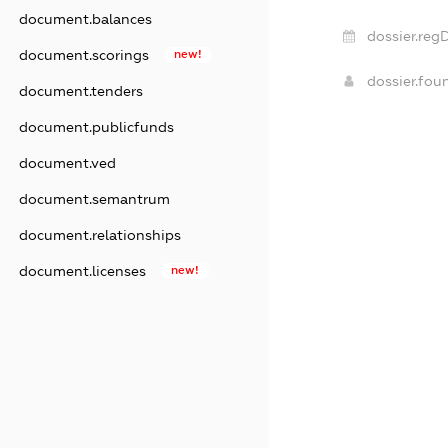
document.balances
dossier.reg
document.scorings
new!
dossier.fo
document.tenders
document.publicfunds
document.ved
document.semantrum
document.relationships
document.licenses
new!