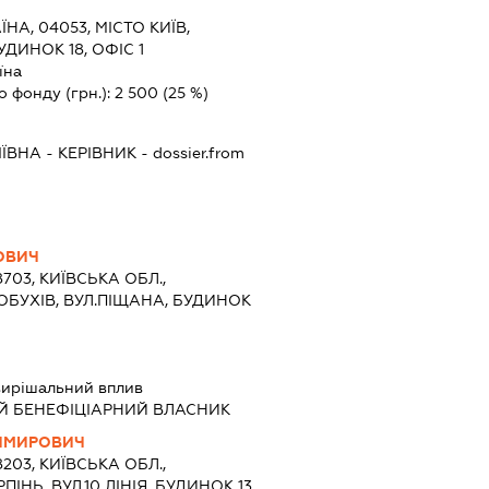
ЇНА, 04053, МІСТО КИЇВ,
ДИНОК 18, ОФІС 1
їна
о фонду (грн.):
2 500
(25 %)
ІЇВНА
-
КЕРІВНИК
- dossier.from
ОВИЧ
8703, КИЇВСЬКА ОБЛ.,
ОБУХІВ, ВУЛ.ПІЩАНА, БУДИНОК
вирішальний вплив
Й БЕНЕФІЦІАРНИЙ ВЛАСНИК
ИМИРОВИЧ
8203, КИЇВСЬКА ОБЛ.,
ПІНЬ, ВУЛ.10 ЛІНІЯ, БУДИНОК 13