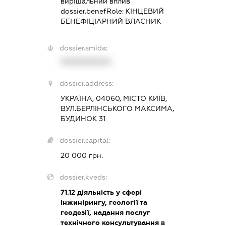
вирішальний вплив
dossier.benefRole:
КІНЦЕВИЙ
БЕНЕФІЦІАРНИЙ ВЛАСНИК
dossier.smida:
XXXXXXXXXX
dossier.address:
УКРАЇНА, 04060, МІСТО КИЇВ,
ВУЛ.БЕРЛІНСЬКОГО МАКСИМА,
БУДИНОК 31
dossier.capital:
20 000 грн.
dossier.kveds:
71.12
діяльність у сфері
інжинірингу, геології та
геодезії, надання послуг
технічного консультування в