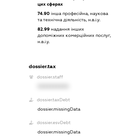
цих сферах
74.90
інша професійна, наукова
та технічна діяльність, н.в.і.у.
82.99
надання інших
допоміжних комерційних послуг,
н.в.і.у.
dossier.tax
dossier.staff
XXXXXXXXXX
dossier.taxDebt
dossier.missingData
dossier.esvDebt
dossier.missingData