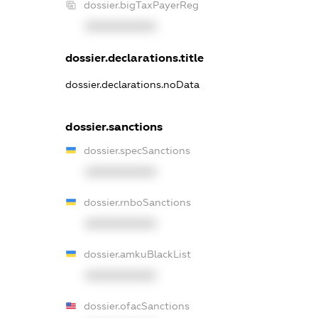
dossier.bigTaxPayerReg
XXXXXXXXXX
dossier.declarations.title
dossier.declarations.noData
dossier.sanctions
dossier.specSanctions
XXXXXXXXXX
dossier.rnboSanctions
XXXXXXXXXX
dossier.amkuBlackList
XXXXXXXXXX
dossier.ofacSanctions