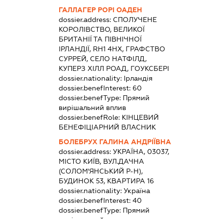
ГАЛЛАГЕР РОРІ ОАДЕН
dossier.address:
СПОЛУЧЕНЕ
КОРОЛІВСТВО, ВЕЛИКОЇ
БРИТАНІЇ ТА ПІВНІЧНОЇ
ІРЛАНДІЇ, RH1 4HX, ГРАФСТВО
СУРРЕЙ, СЕЛО НАТФІЛД,
КУПЕРЗ ХІЛЛ РОАД, ГОУКСБЕРІ
dossier.nationality:
Ірландія
dossier.benefInterest:
60
dossier.benefType:
Прямий
вирішальний вплив
dossier.benefRole:
КІНЦЕВИЙ
БЕНЕФІЦІАРНИЙ ВЛАСНИК
БОЛЕБРУХ ГАЛИНА АНДРІЇВНА
dossier.address:
УКРАЇНА, 03037,
МІСТО КИЇВ, ВУЛ.ДАЧНА
(СОЛОМ'ЯНСЬКИЙ Р-Н),
БУДИНОК 53, КВАРТИРА 16
dossier.nationality:
Україна
dossier.benefInterest:
40
dossier.benefType:
Прямий