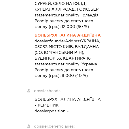
СУРРЕЙ, СЕЛО НАТФІЛД,
КУПЕРЗ ХІЛЛ РОАД, ГОУКСБЕРІ
statements.nationality:
Ірландія
Розмір внеску до статутного
фонду (грн.):
12 000
(60 %)
БОЛЕБРУХ ГАЛИНА АНДРІЇВНА
dossier.founderAddress
УКРАЇНА,
03037, МІСТО КИЇВ, ВУЛ.ДАЧНА
(СОЛОМ'ЯНСЬКИЙ Р-Н),
БУДИНОК 53, КВАРТИРА 16
statements.nationality:
Україна
Розмір внеску до статутного
фонду (грн.):
8 000
(40 %)
dossier.heads:
БОЛЕБРУХ ГАЛИНА АНДРІЇВНА
-
КЕРІВНИК
dossier.position -
dossier.beneficiaries: