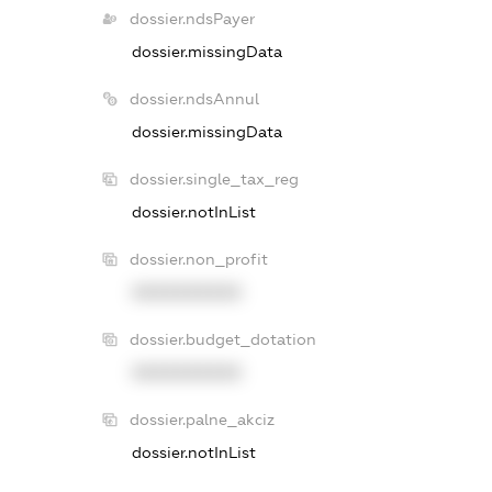
dossier.ndsPayer
dossier.missingData
dossier.ndsAnnul
dossier.missingData
dossier.single_tax_reg
dossier.notInList
dossier.non_profit
XXXXXXXXXX
dossier.budget_dotation
XXXXXXXXXX
dossier.palne_akciz
dossier.notInList