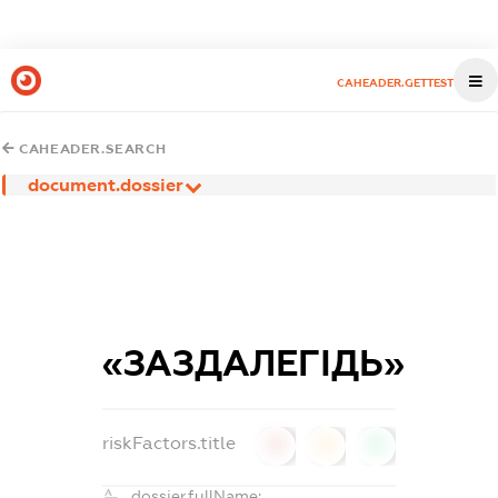
CAHEADER.GETTEST
CAHEADER.SEARCH
document.dossier
«ЗАЗДАЛЕГІДЬ»
riskFactors.title
0
0
0
dossier.fullName: