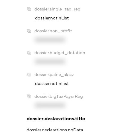
dossier.single_tax_reg
dossier.notInList
dossier.non_profit
XXXXXXXXXX
dossier.budget_dotation
XXXXXXXXXX
dossier.palne_akciz
dossier.notInList
dossier.bigTaxPayerReg
XXXXXXXXXX
dossier.declarations.title
dossier.declarations.noData