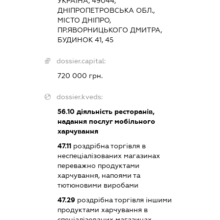
УКРАЇНА, 49044,
ДНІПРОПЕТРОВСЬКА ОБЛ.,
МІСТО ДНІПРО,
ПР.ЯВОРНИЦЬКОГО ДМИТРА,
БУДИНОК 41, 45
dossier.capital:
720 000 грн.
dossier.kveds:
56.10
діяльність ресторанів,
надання послуг мобільного
харчування
47.11
роздрібна торгівля в
неспеціалізованих магазинах
переважно продуктами
харчування, напоями та
тютюновими виробами
47.29
роздрібна торгівля іншими
продуктами харчування в
спеціалізованих магазинах