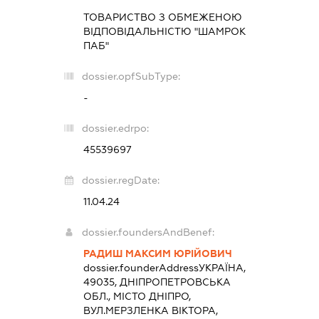
ТОВАРИСТВО З ОБМЕЖЕНОЮ
ВІДПОВІДАЛЬНІСТЮ "ШАМРОК
ПАБ"
dossier.opfSubType:
-
dossier.edrpo:
45539697
dossier.regDate:
11.04.24
dossier.foundersAndBenef:
РАДИШ МАКСИМ ЮРІЙОВИЧ
dossier.founderAddress
УКРАЇНА,
49035, ДНІПРОПЕТРОВСЬКА
ОБЛ., МІСТО ДНІПРО,
ВУЛ.МЕРЗЛЕНКА ВІКТОРА,