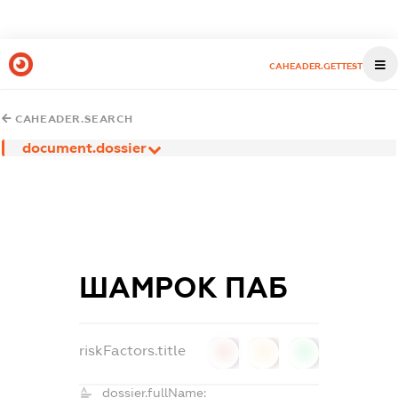
CAHEADER.GETTEST
CAHEADER.SEARCH
document.dossier
ШАМРОК ПАБ
riskFactors.title
0
0
0
dossier.fullName: