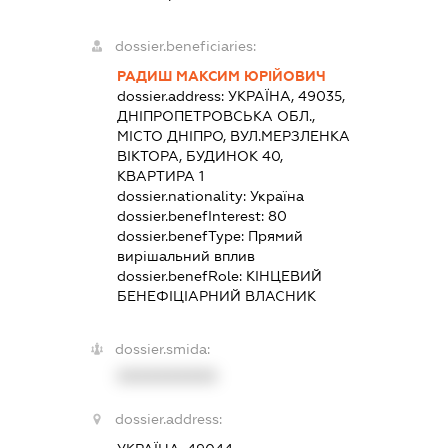
dossier.beneficiaries:
РАДИШ МАКСИМ ЮРІЙОВИЧ
dossier.address:
УКРАЇНА, 49035,
ДНІПРОПЕТРОВСЬКА ОБЛ.,
МІСТО ДНІПРО, ВУЛ.МЕРЗЛЕНКА
ВІКТОРА, БУДИНОК 40,
КВАРТИРА 1
dossier.nationality:
Україна
dossier.benefInterest:
80
dossier.benefType:
Прямий
вирішальний вплив
dossier.benefRole:
КІНЦЕВИЙ
БЕНЕФІЦІАРНИЙ ВЛАСНИК
dossier.smida:
XXXXXXXXXX
dossier.address: