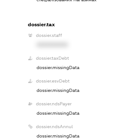
dossier.tax
dossier.staff
XXXXXXXXXX
dossier.taxDebt
dossier.missingData
dossier.esvDebt
dossier.missingData
dossier.ndsPayer
dossier.missingData
dossier.ndsAnnul
dossier.missingData