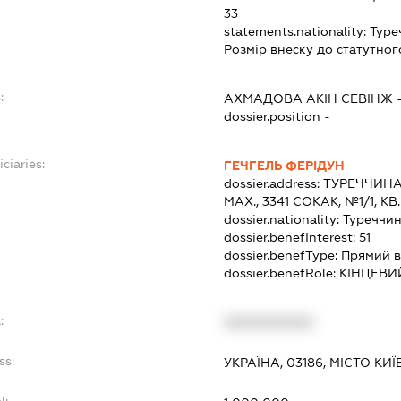
33
statements.nationality:
Туре
Розмір внеску до статутног
:
АХМАДОВА АКІН СЕВІНЖ
dossier.position -
ciaries:
ГЕЧГЕЛЬ ФЕРІДУН
dossier.address:
ТУРЕЧЧИНА
МАХ., 3341 СОКАК, №1/1, КВ.
dossier.nationality:
Туреччи
dossier.benefInterest:
51
dossier.benefType:
Прямий в
dossier.benefRole:
КІНЦЕВИ
:
XXXXXXXXXX
ss:
УКРАЇНА, 03186, МІСТО КИ
l: