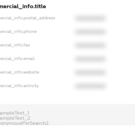
ercial_info.title
ercial_info.postal_address
XXXXXXXXXX
ercial_info.phone
XXXXXXXXXX
ercial_info.fax
XXXXXXXXXX
ercial_info.email
XXXXXXXXXX
ercial_info.website
XXXXXXXXXX
rcial_info.activity
XXXXXXXXXX
ampleText_1
xampleText_2
nonymousPerSearch2
DETAILS
FREEMIUM.REGISTER