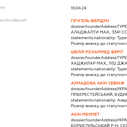
te:
10.04.24
dersAndBenef:
ГЕЧГЕЛЬ ФЕРІДУН
dossier.founderAddress
ТУР
АЛАДЖАЛТИ МАХ., 3341 СОК
statements.nationality:
Туре
Розмір внеску до статутног
ШЕЛЛІ МУХАММЕД ФЕРІТ
dossier.founderAddress
ТУР
ХАДЖИЛАР МАХ., 1132 ДЖА
statements.nationality:
Туре
Розмір внеску до статутног
АХМАДОВА АКІН СЕВІНЖ
dossier.founderAddress
УКРА
ПР.БЕРЕСТЕЙСЬКИЙ, БУДИНО
statements.nationality:
Азе
Розмір внеску до статутног
АКІН МЕХМЕТ
dossier.founderAddress
УКРА
БОРИСПІЛЬСЬКИЙ Р-Н, СЕ