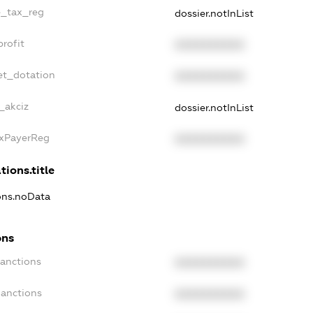
e_tax_reg
dossier.notInList
rofit
XXXXXXXXXX
et_dotation
XXXXXXXXXX
_akciz
dossier.notInList
axPayerReg
XXXXXXXXXX
tions.title
ions.noData
ons
Sanctions
XXXXXXXXXX
Sanctions
XXXXXXXXXX