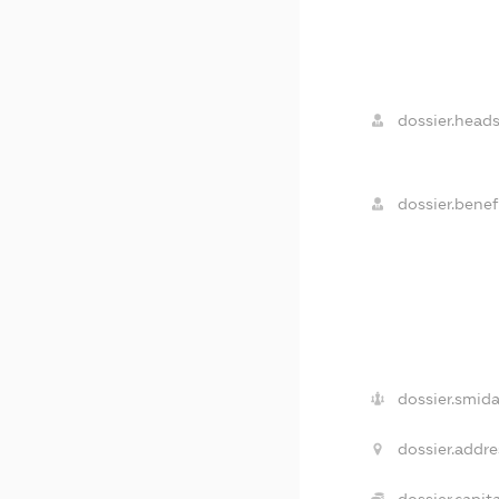
dossier.heads
dossier.benefi
dossier.smida
dossier.addre
dossier.capita