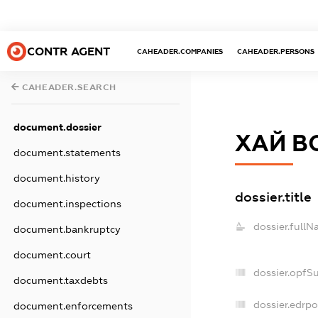
CONTR AGENT
CAHEADER.COMPANIES
CAHEADER.PERSONS
CAHEADER.SEARCH
document.dossier
ХАЙ В
document.statements
document.history
dossier.title
document.inspections
dossier.fullN
document.bankruptcy
document.court
dossier.opfS
document.taxdebts
dossier.edrpo
document.enforcements