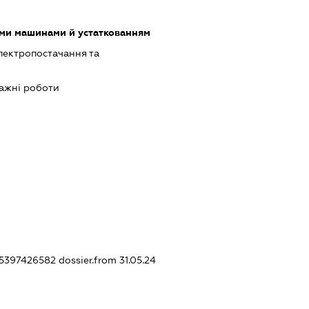
ими машинами й устаткованням
лектропостачання та
ажні роботи
455397426582
dossier.from 31.05.24