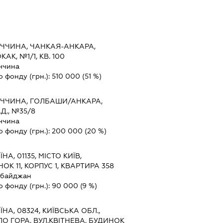
ЕЧЧИНА, ЧАНКАЯ-АНКАРА,
АК, №1/1, КВ. 100
ччина
о фонду (грн.):
510 000
(51 %)
ЕЧЧИНА, ГОЛБАШИ/АНКАРА,
Д., №35/8
ччина
о фонду (грн.):
200 000
(20 %)
ЇНА, 01135, МІСТО КИЇВ,
К 11, КОРПУС 1, КВАРТИРА 358
рбайджан
о фонду (грн.):
90 000
(9 %)
ЇНА, 08324, КИЇВСЬКА ОБЛ.,
ЛО ГОРА, ВУЛ.КВІТНЕВА, БУДИНОК