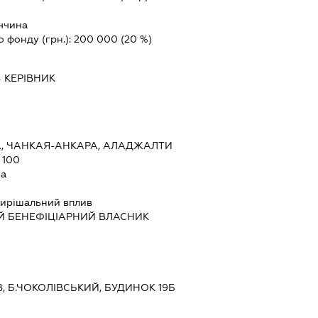
ччина
о фонду (грн.):
200 000
(20 %)
-
КЕРІВНИК
, ЧАНКАЯ-АНКАРА, АЛАДЖАЛТИ
 100
на
ирішальний вплив
Й БЕНЕФІЦІАРНИЙ ВЛАСНИК
ЇВ, Б.ЧОКОЛІВСЬКИЙ, БУДИНОК 19Б