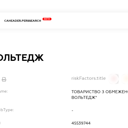
BETA
CAHEADER.PERSSEARCH
ОЛЬТЕДЖ
riskFactors.title
0
ame:
ТОВАРИСТВО З ОБМЕЖЕН
ВОЛЬТЕДЖ"
ubType:
-
:
45539744