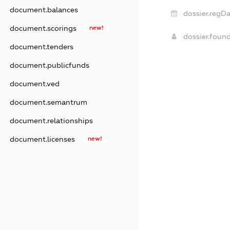
document.balances
dossier.regDa
document.scorings
new!
dossier.foun
document.tenders
document.publicfunds
document.ved
document.semantrum
document.relationships
document.licenses
new!