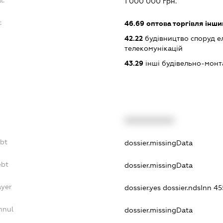
1 000 000 грн.
:
46.69
оптова торгівля інш
42.22
будівництво споруд е
телекомунікацій
43.29
інші будівельно-монт
XXXXXXXXXX
ebt
dossier.missingData
ebt
dossier.missingData
ayer
dossier.yes
dossier.ndsInn 
nnul
dossier.missingData