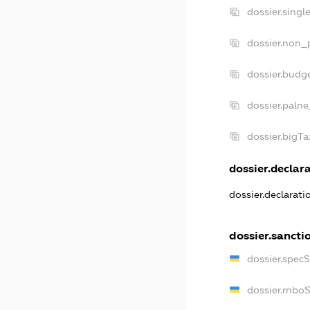
dossier.singl
dossier.non_p
dossier.budg
dossier.palne
dossier.bigT
dossier.declara
dossier.declarat
dossier.sancti
dossier.spec
dossier.rnbo