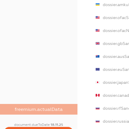
dossier.amku
dossier.ofac
dossier.ofac
dossier.gbSa
dossier.ausS
dossier.euSa
dossier.japa
dossier.cana
dossier.rfSan
freemium.actualData
dossier.russi
document.dueToDate
18.11.25