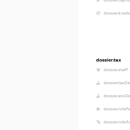
dossier.kveds
dossier.tax
dossier.staff
dossier.taxD
dossier.esvD
dossier.ndsP
dossier.ndsA