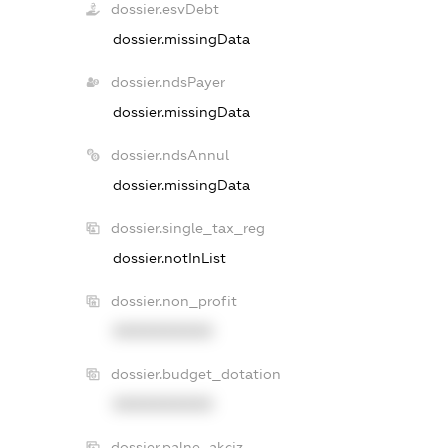
dossier.esvDebt
dossier.missingData
dossier.ndsPayer
dossier.missingData
dossier.ndsAnnul
dossier.missingData
dossier.single_tax_reg
dossier.notInList
dossier.non_profit
XXXXXXXXXX
dossier.budget_dotation
XXXXXXXXXX
dossier.palne_akciz