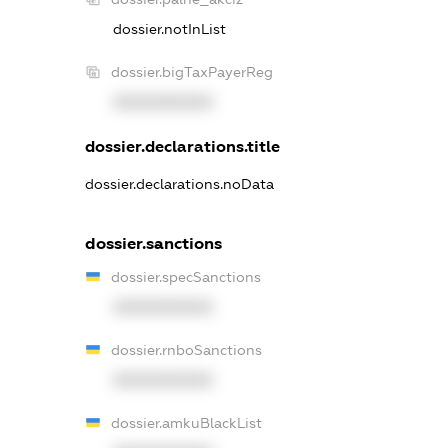
dossier.notInList
dossier.bigTaxPayerReg
XXXXXXXXXX
dossier.declarations.title
dossier.declarations.noData
dossier.sanctions
dossier.specSanctions
XXXXXXXXXX
dossier.rnboSanctions
XXXXXXXXXX
dossier.amkuBlackList