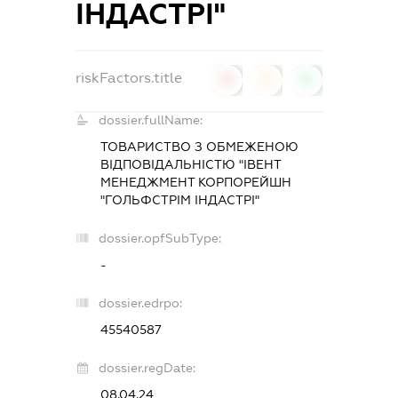
ІНДАСТРІ"
riskFactors.title
0
0
0
dossier.fullName:
ТОВАРИСТВО З ОБМЕЖЕНОЮ
ВІДПОВІДАЛЬНІСТЮ "ІВЕНТ
МЕНЕДЖМЕНТ КОРПОРЕЙШН
"ГОЛЬФСТРІМ ІНДАСТРІ"
dossier.opfSubType:
-
dossier.edrpo:
45540587
dossier.regDate:
08.04.24