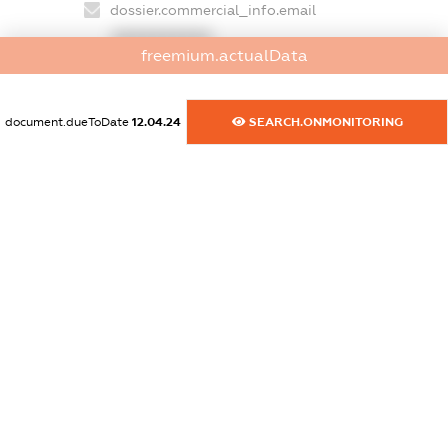
dossier.commercial_info.email
XXXXXXXXXX
freemium.actualData
dossier.commercial_info.website
XXXXXXXXXX
document.dueToDate
12.04.24
SEARCH.ONMONITORING
dossier.commercial_info.activity
XXXXXXXXXX
freemium.exampleText_1
freemium.exampleText_2
freemium.anonymousPerSearch2
FREEMIUM.DETAILS
FREEMIUM.REGISTER