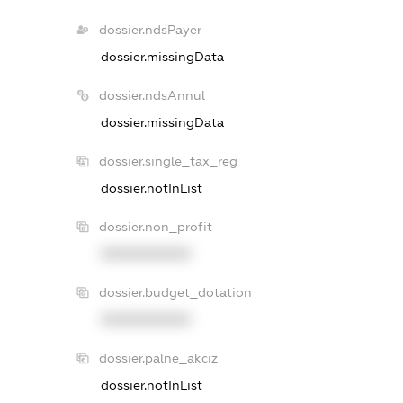
dossier.ndsPayer
dossier.missingData
dossier.ndsAnnul
dossier.missingData
dossier.single_tax_reg
dossier.notInList
dossier.non_profit
XXXXXXXXXX
dossier.budget_dotation
XXXXXXXXXX
dossier.palne_akciz
dossier.notInList