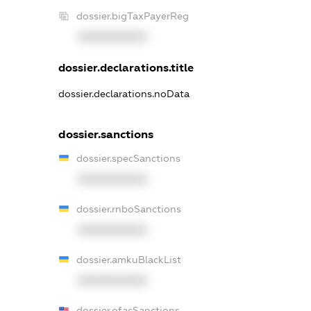
dossier.bigTaxPayerReg
XXXXXXXXXX
dossier.declarations.title
dossier.declarations.noData
dossier.sanctions
dossier.specSanctions
XXXXXXXXXX
dossier.rnboSanctions
XXXXXXXXXX
dossier.amkuBlackList
XXXXXXXXXX
dossier.ofacSanctions