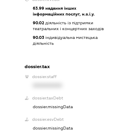
63.99
надання інших
інформаційних послуг, н.в.і.у.
90.02
діяльність із підтримки
театральних і концертних заходів
90.03
індивідуальна мистецька
діяльність
dossier.tax
dossier.staff
XXXXXXXXXX
dossier.taxDebt
dossier.missingData
dossier.esvDebt
dossier.missingData