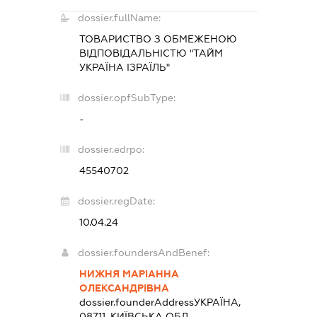
dossier.fullName:
ТОВАРИСТВО З ОБМЕЖЕНОЮ
ВІДПОВІДАЛЬНІСТЮ "ТАЙМ
УКРАЇНА ІЗРАЇЛЬ"
dossier.opfSubType:
-
dossier.edrpo:
45540702
dossier.regDate:
10.04.24
dossier.foundersAndBenef:
НИЖНЯ МАРІАННА
ОЛЕКСАНДРІВНА
dossier.founderAddress
УКРАЇНА,
08711, КИЇВСЬКА ОБЛ.,