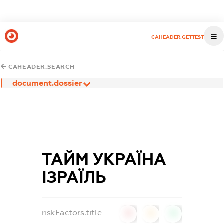
CAHEADER.GETTEST
CAHEADER.SEARCH
document.dossier
ТАЙМ УКРАЇНА
ІЗРАЇЛЬ
riskFactors.title
0
0
0