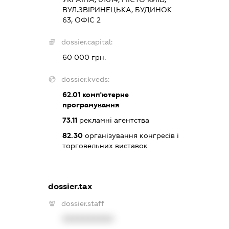
ВУЛ.ЗВІРИНЕЦЬКА, БУДИНОК
63, ОФІС 2
dossier.capital:
60 000 грн.
dossier.kveds:
62.01
комп'ютерне
програмування
73.11
рекламні агентства
82.30
організування конгресів і
торговельних виставок
dossier.tax
dossier.staff
XXXXXXXXXX