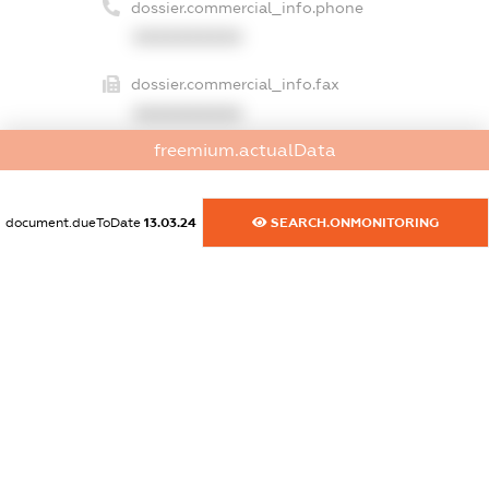
dossier.commercial_info.phone
XXXXXXXXXX
dossier.commercial_info.fax
XXXXXXXXXX
freemium.actualData
dossier.commercial_info.email
XXXXXXXXXX
document.dueToDate
13.03.24
SEARCH.ONMONITORING
dossier.commercial_info.website
XXXXXXXXXX
dossier.commercial_info.activity
XXXXXXXXXX
freemium.exampleText_1
freemium.exampleText_2
freemium.anonymousPerSearch2