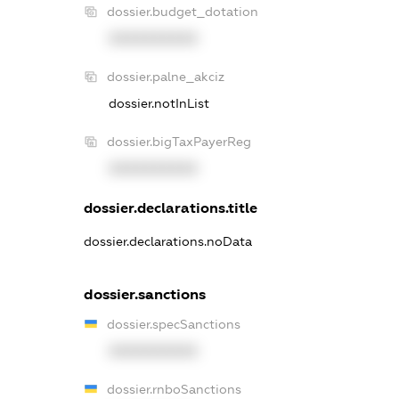
dossier.budget_dotation
XXXXXXXXXX
dossier.palne_akciz
dossier.notInList
dossier.bigTaxPayerReg
XXXXXXXXXX
dossier.declarations.title
dossier.declarations.noData
dossier.sanctions
dossier.specSanctions
XXXXXXXXXX
dossier.rnboSanctions