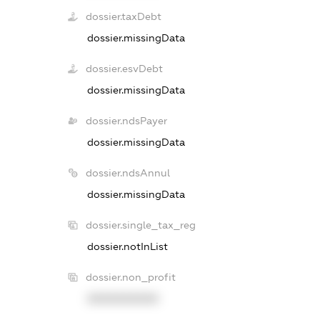
dossier.taxDebt
dossier.missingData
dossier.esvDebt
dossier.missingData
dossier.ndsPayer
dossier.missingData
dossier.ndsAnnul
dossier.missingData
dossier.single_tax_reg
dossier.notInList
dossier.non_profit
XXXXXXXXXX