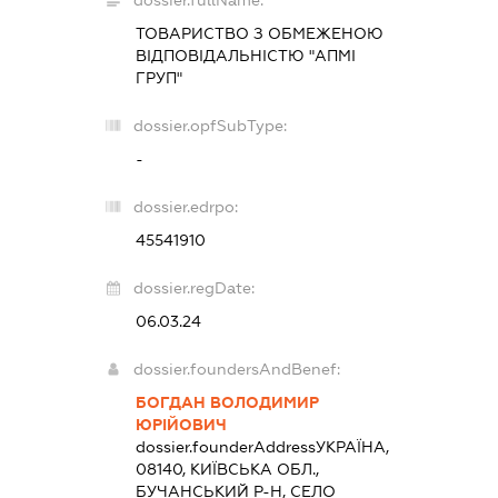
dossier.fullName:
ТОВАРИСТВО З ОБМЕЖЕНОЮ
ВІДПОВІДАЛЬНІСТЮ "АПМІ
ГРУП"
dossier.opfSubType:
-
dossier.edrpo:
45541910
dossier.regDate:
06.03.24
dossier.foundersAndBenef:
БОГДАН ВОЛОДИМИР
ЮРІЙОВИЧ
dossier.founderAddress
УКРАЇНА,
08140, КИЇВСЬКА ОБЛ.,
БУЧАНСЬКИЙ Р-Н, СЕЛО