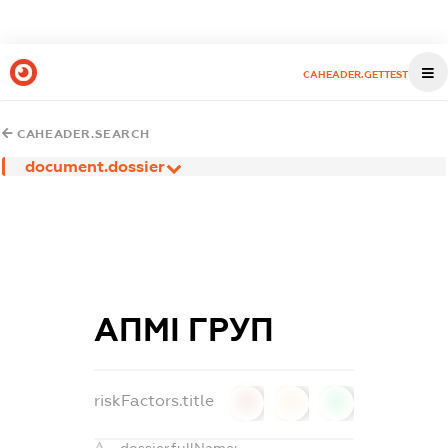
CAHEADER.GETTEST
CAHEADER.SEARCH
document.dossier
АПМІ ГРУП
riskFactors.title
0
0
0