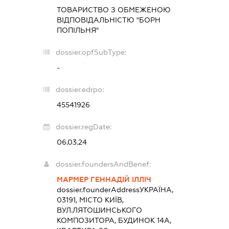
ТОВАРИСТВО З ОБМЕЖЕНОЮ
ВІДПОВІДАЛЬНІСТЮ "БОРН
ПОПІЛЬНЯ"
dossier.opfSubType:
-
dossier.edrpo:
45541926
dossier.regDate:
06.03.24
dossier.foundersAndBenef:
МАРМЕР ГЕННАДІЙ ІЛЛІЧ
dossier.founderAddress
УКРАЇНА,
03191, МІСТО КИЇВ,
ВУЛ.ЛЯТОШИНСЬКОГО
КОМПОЗИТОРА, БУДИНОК 14А,