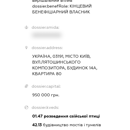
вирішальний вплив
dossier.benefRole:
КІНЦЕВИЙ
БЕНЕФІЦІАРНИЙ ВЛАСНИК
dossier.smida:
XXXXXXXXXX
dossier.address:
УКРАЇНА, 03191, МІСТО КИЇВ,
ВУЛ.ЛЯТОШИНСЬКОГО
КОМПОЗИТОРА, БУДИНОК 14А,
КВАРТИРА 80
dossier.capital:
950 000 грн.
dossier.kveds:
01.47
розведення свійської птиці
42.13
будівництво мостів і тунелів