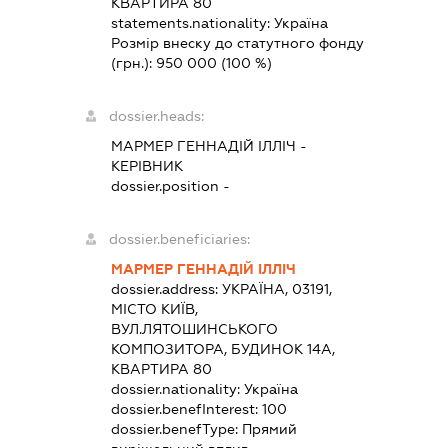
КВАРТИРА 80
statements.nationality:
Україна
Розмір внеску до статутного фонду
(грн.):
950 000
(100 %)
dossier.heads:
МАРМЕР ГЕННАДІЙ ІЛЛІЧ
-
КЕРІВНИК
dossier.position -
dossier.beneficiaries:
МАРМЕР ГЕННАДІЙ ІЛЛІЧ
dossier.address:
УКРАЇНА, 03191,
МІСТО КИЇВ,
ВУЛ.ЛЯТОШИНСЬКОГО
КОМПОЗИТОРА, БУДИНОК 14А,
КВАРТИРА 80
dossier.nationality:
Україна
dossier.benefInterest:
100
dossier.benefType:
Прямий