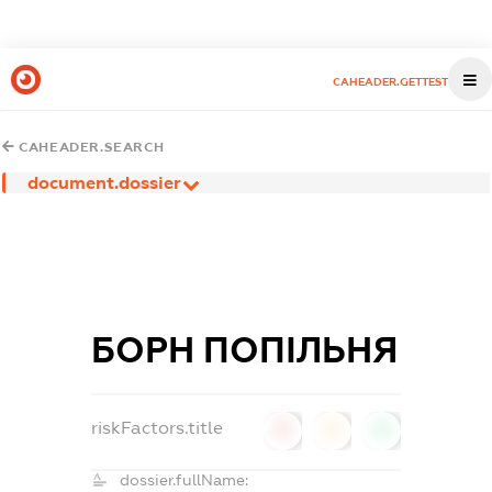
CAHEADER.GETTEST
CAHEADER.SEARCH
document.dossier
БОРН ПОПІЛЬНЯ
riskFactors.title
0
0
0
dossier.fullName: