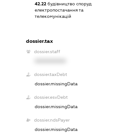
42.22
будівництво споруд
електропостачання та
телекомунікацій
dossier.tax
dossier.staff
XXXXXXXXXX
dossier.taxDebt
dossier.missingData
dossier.esvDebt
dossier.missingData
dossier.ndsPayer
dossier.missingData