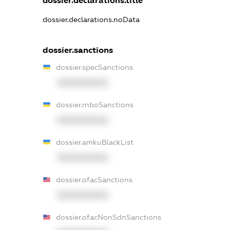
dossier.declarations.title
dossier.declarations.noData
dossier.sanctions
dossier.specSanctions
XXXXXXXXXX
dossier.rnboSanctions
XXXXXXXXXX
dossier.amkuBlackList
XXXXXXXXXX
dossier.ofacSanctions
XXXXXXXXXX
dossier.ofacNonSdnSanctions