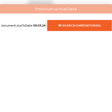
XXXXXXXXXX
freemium.actualData
dossier.commercial_info.activity
XXXXXXXXXX
document.dueToDate
09.03.24
SEARCH.ONMONITORING
freemium.exampleText_1
freemium.exampleText_2
freemium.anonymousPerSearch2
FREEMIUM.DETAILS
FREEMIUM.REGISTER