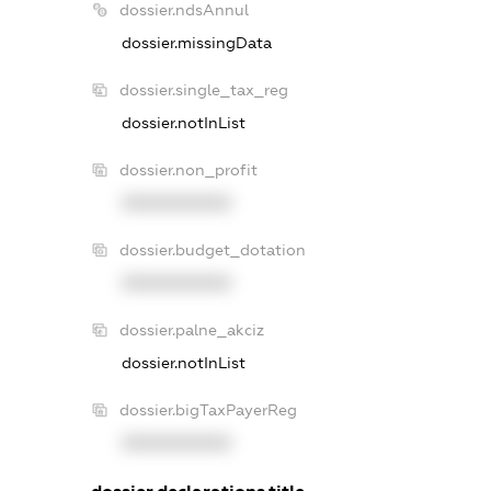
dossier.ndsAnnul
dossier.missingData
dossier.single_tax_reg
dossier.notInList
dossier.non_profit
XXXXXXXXXX
dossier.budget_dotation
XXXXXXXXXX
dossier.palne_akciz
dossier.notInList
dossier.bigTaxPayerReg
XXXXXXXXXX