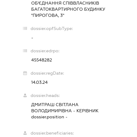
ОБ'ЄДНАННЯ СПІВВЛАСНИКІВ
БАГАТОКВАРТИРНОГО БУДИНКУ
"ПИРОГОВА, 3"
dossier.opfSubType:
-
dossier.edrpo:
45548282
dossier.regDate:
14.03.24
dossier.heads:
ДМИТРАШ СВІТЛАНА
ВОЛОДИМИРІВНА
-
КЕРІВНИК
dossier.position -
dossier.beneficiaries: