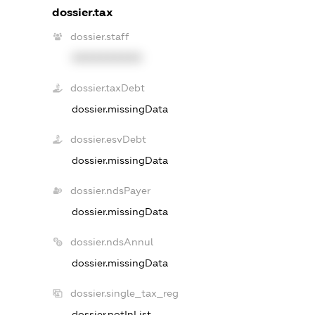
dossier.tax
dossier.staff
XXXXXXXXXX
dossier.taxDebt
dossier.missingData
dossier.esvDebt
dossier.missingData
dossier.ndsPayer
dossier.missingData
dossier.ndsAnnul
dossier.missingData
dossier.single_tax_reg
dossier.notInList