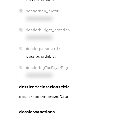
dossier.non_profit
XXXXXXXXXX
dossier.budget_dotation
XXXXXXXXXX
dossier.palne_akciz
dossier.notInList
dossier.bigTaxPayerReg
XXXXXXXXXX
dossier.declarations.title
dossier.declarations.noData
dossier.sanctions