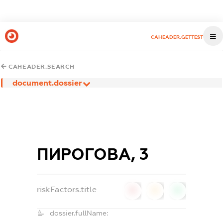
CAHEADER.GETTEST
CAHEADER.SEARCH
document.dossier
ПИРОГОВА, 3
riskFactors.title
0
0
0
dossier.fullName: