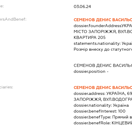
e:
03.06.24
ersAndBenef:
СЕМЕНОВ ДЕНИС ВАСИЛЬ
dossier.founderAddress
УКРА
МІСТО ЗАПОРІЖЖЯ, ВУЛ.В
КВАРТИРА 205
statements.nationality:
Укра
Розмір внеску до статутног
СЕМЕНОВ ДЕНИС ВАСИЛЬ
dossier.position -
iaries:
СЕМЕНОВ ДЕНИС ВАСИЛЬ
dossier.address:
УКРАЇНА, 69
ЗАПОРІЖЖЯ, ВУЛ.ВОДОГРА
dossier.nationality:
Україна
dossier.benefInterest:
100
dossier.benefType:
Прямий в
dossier.benefRole:
КІНЦЕВИ