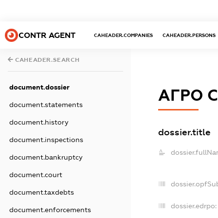
CONTR AGENT
CAHEADER.COMPANIES
CAHEADER.PERSONS
CAHEADER.SEARCH
document.dossier
АГРО 
document.statements
document.history
dossier.title
document.inspections
dossier.fullNa
document.bankruptcy
document.court
dossier.opfSu
document.taxdebts
dossier.edrpo:
document.enforcements