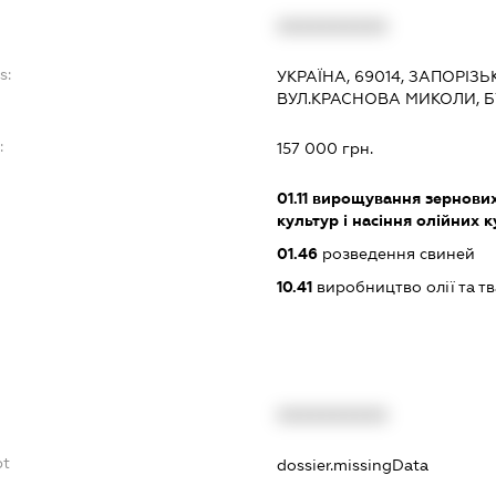
XXXXXXXXXX
s:
УКРАЇНА, 69014, ЗАПОРІЗ
ВУЛ.КРАСНОВА МИКОЛИ, Б
:
157 000 грн.
01.11
вирощування зернових 
культур і насіння олійних 
01.46
розведення свиней
10.41
виробництво олії та т
XXXXXXXXXX
bt
dossier.missingData