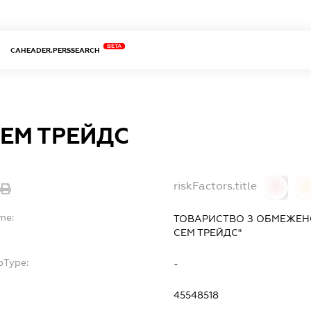
BETA
CAHEADER.PERSSEARCH
СЕМ ТРЕЙДС
riskFactors.title
0
me:
ТОВАРИСТВО З ОБМЕЖЕН
СЕМ ТРЕЙДС"
bType:
-
45548518