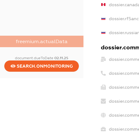
dossier.canad
dossier.rfSanc
dossier.russia
freemium.actualData
dossier.comme
document.dueToDate
02.11.25
dossier.comme
SEARCH.ONMONITORING
dossier.comme
dossier.comme
dossier.comme
dossier.comme
dossier.commer