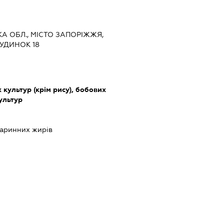
ЬКА ОБЛ., МІСТО ЗАПОРІЖЖЯ,
УДИНОК 18
культур (крім рису), бобових
культур
варинних жирів