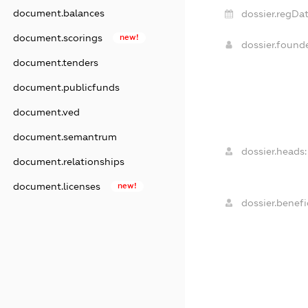
document.balances
dossier.regDat
document.scorings
new!
dossier.found
document.tenders
document.publicfunds
document.ved
document.semantrum
dossier.heads:
document.relationships
document.licenses
new!
dossier.benefic