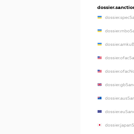
dossier.sanctio
dossier.specS
dossier.rnboS
dossier.amkuB
dossier.ofacS
dossier.ofac
dossier.gbSan
dossier.ausSa
dossier.euSan
dossier.japan