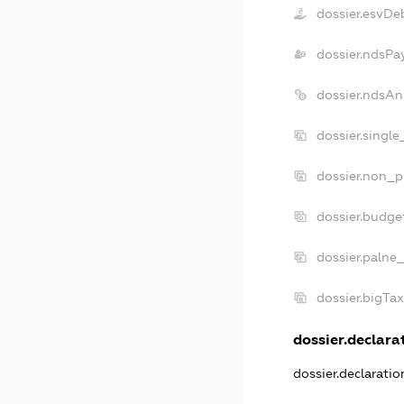
dossier.esvDe
dossier.ndsPa
dossier.ndsAn
dossier.singl
dossier.non_p
dossier.budge
dossier.palne
dossier.bigTa
dossier.declarat
dossier.declarati