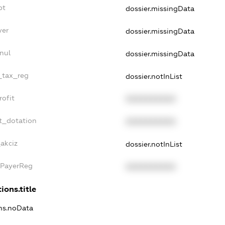
bt
dossier.missingData
yer
dossier.missingData
nul
dossier.missingData
e_tax_reg
dossier.notInList
rofit
XXXXXXXXXX
t_dotation
XXXXXXXXXX
_akciz
dossier.notInList
xPayerReg
XXXXXXXXXX
ions.title
ons.noData