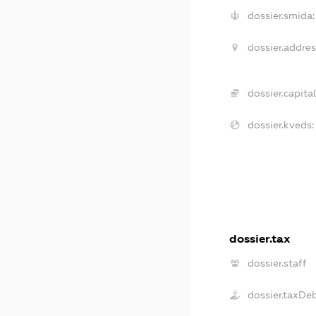
dossier.smida:
dossier.addres
dossier.capital
dossier.kveds:
dossier.tax
dossier.staff
dossier.taxDe