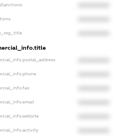
aSanctions
XXXXXXXXXX
tions
XXXXXXXXXX
n_reg_title
XXXXXXXXXX
rcial_info.title
rcial_info.postal_address
XXXXXXXXXX
rcial_info.phone
XXXXXXXXXX
rcial_info.fax
XXXXXXXXXX
rcial_info.email
XXXXXXXXXX
rcial_info.website
XXXXXXXXXX
cial_info.activity
XXXXXXXXXX