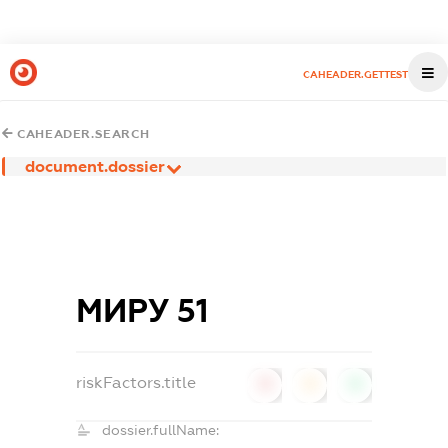
CAHEADER.GETTEST
CAHEADER.SEARCH
document.dossier
МИРУ 51
riskFactors.title
0
0
0
dossier.fullName: