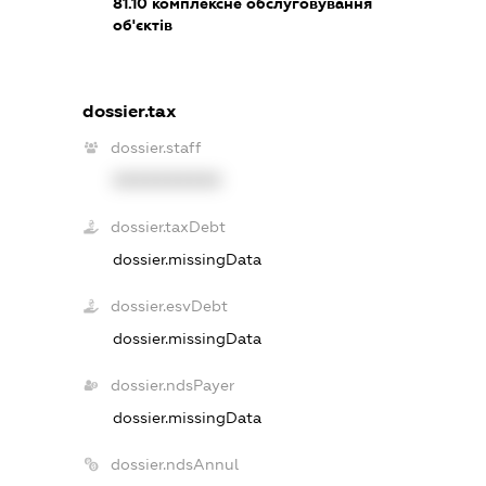
81.10
комплексне обслуговування
об'єктів
dossier.tax
dossier.staff
XXXXXXXXXX
dossier.taxDebt
dossier.missingData
dossier.esvDebt
dossier.missingData
dossier.ndsPayer
dossier.missingData
dossier.ndsAnnul