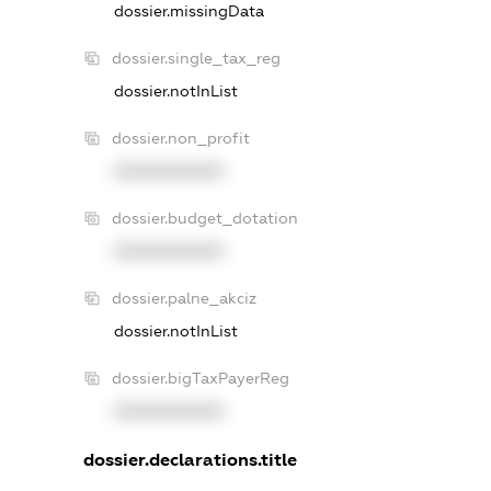
dossier.missingData
dossier.single_tax_reg
dossier.notInList
dossier.non_profit
XXXXXXXXXX
dossier.budget_dotation
XXXXXXXXXX
dossier.palne_akciz
dossier.notInList
dossier.bigTaxPayerReg
XXXXXXXXXX
dossier.declarations.title