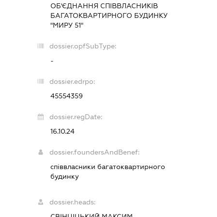
ОБ'ЄДНАННЯ СПІВВЛАСНИКІВ
БАГАТОКВАРТИРНОГО БУДИНКУ
"МИРУ 51"
dossier.opfSubType:
-
dossier.edrpo:
45554359
dossier.regDate:
16.10.24
dossier.foundersAndBenef:
співвласники багатоквартирного
будинку
dossier.heads:
СВІНЦІЦЬКИЙ МАКСИМ