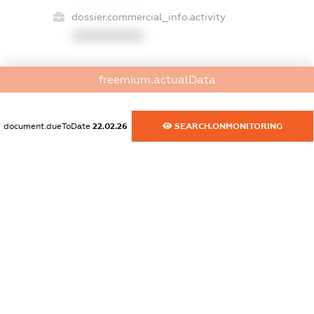
dossier.commercial_info.activity
XXXXXXXXXX
freemium.actualData
freemium.exampleText_1
freemium.exampleText_2
freemium.anonymousPerSearch2
document.dueToDate
22.02.26
SEARCH.ONMONITORING
FREEMIUM.DETAILS
FREEMIUM.REGISTER