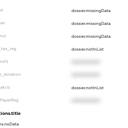
bt
dossier.missingData
yer
dossier.missingData
nul
dossier.missingData
e_tax_reg
dossier.notInList
rofit
XXXXXXXXXX
t_dotation
XXXXXXXXXX
_akciz
dossier.notInList
xPayerReg
XXXXXXXXXX
ions.title
ons.noData