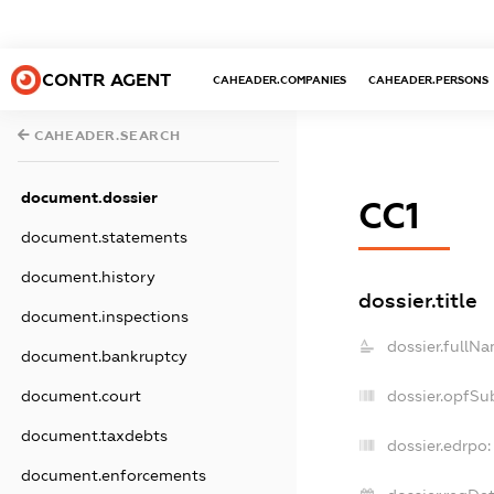
CONTR AGENT
CAHEADER.COMPANIES
CAHEADER.PERSONS
CAHEADER.SEARCH
document.dossier
СС1
document.statements
document.history
dossier.title
document.inspections
dossier.fullNa
document.bankruptcy
dossier.opfSu
document.court
document.taxdebts
dossier.edrpo:
document.enforcements