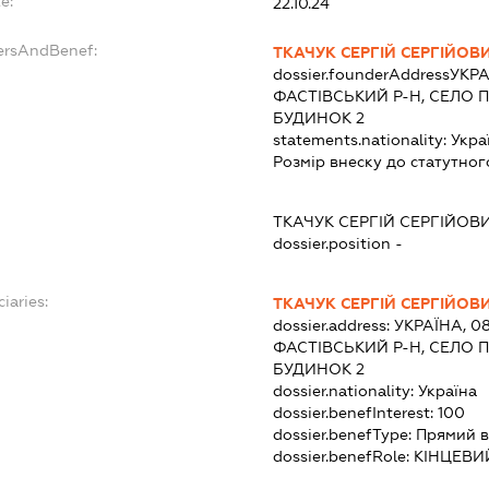
e:
22.10.24
dersAndBenef:
ТКАЧУК СЕРГІЙ СЕРГІЙОВ
dossier.founderAddress
УКРА
ФАСТІВСЬКИЙ Р-Н, СЕЛО П
БУДИНОК 2
statements.nationality:
Укра
Розмір внеску до статутног
ТКАЧУК СЕРГІЙ СЕРГІЙОВ
dossier.position -
iaries:
ТКАЧУК СЕРГІЙ СЕРГІЙОВ
dossier.address:
УКРАЇНА, 0
ФАСТІВСЬКИЙ Р-Н, СЕЛО П
БУДИНОК 2
dossier.nationality:
Україна
dossier.benefInterest:
100
dossier.benefType:
Прямий в
dossier.benefRole:
КІНЦЕВИ