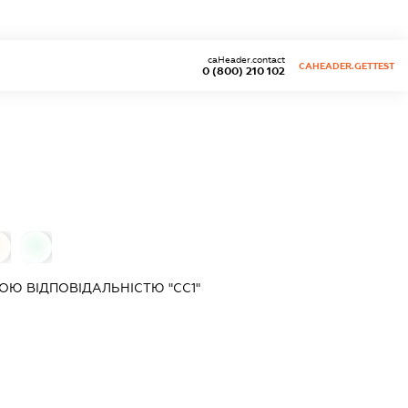
caHeader.contact
CAHEADER.GETTEST
0 (800) 210 102
0
0
Ю ВІДПОВІДАЛЬНІСТЮ "СС1"