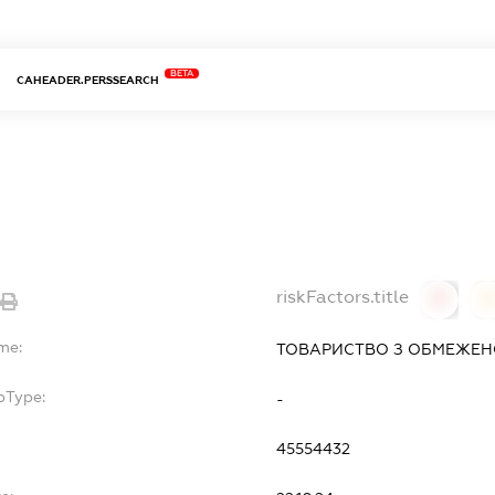
BETA
CAHEADER.PERSSEARCH
riskFactors.title
0
me:
ТОВАРИСТВО З ОБМЕЖЕНО
bType:
-
45554432