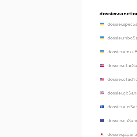
dossier.sanctio
dossier.specS
dossier.rnboS
dossier.amkuB
dossier.ofacS
dossier.ofac
dossier.gbSan
dossier.ausSa
dossier.euSan
dossier.japan