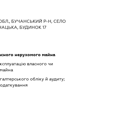
 ОБЛ., БУЧАНСЬКИЙ Р-Н, СЕЛО
НАЦЬКА, БУДИНОК 17
асного нерухомого майна
ксплуатацію власного чи
 майна
хгалтерського обліку й аудиту;
податкування