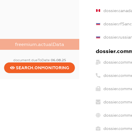
dossier.canad
dossier.rfSanc
dossier.russia
freemium.actualData
dossier.comme
document.dueToDate
06.08.25
dossier.comme
SEARCH.ONMONITORING
dossier.comme
dossier.comme
dossier.comme
dossier.comme
dossier.commer