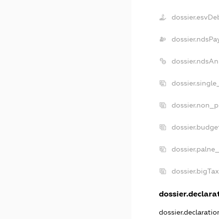
dossier.esvDe
dossier.ndsPa
dossier.ndsAn
dossier.singl
dossier.non_p
dossier.budge
dossier.palne
dossier.bigTa
dossier.declarat
dossier.declarati