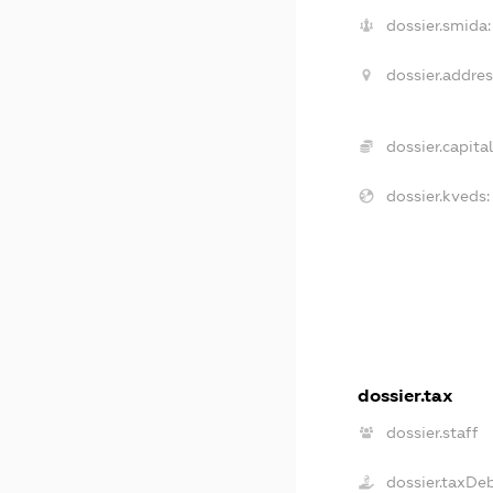
dossier.smida:
dossier.addres
dossier.capital
dossier.kveds:
dossier.tax
dossier.staff
dossier.taxDe