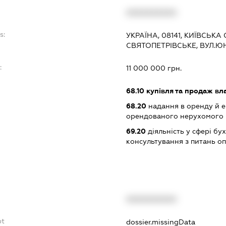
XXXXXXXXXX
s:
УКРАЇНА, 08141, КИЇВСЬКА
СВЯТОПЕТРІВСЬКЕ, ВУЛ.Ю
:
11 000 000 грн.
68.10
купівля та продаж вл
68.20
надання в оренду й е
орендованого нерухомого
69.20
діяльність у сфері бу
консультування з питань о
XXXXXXXXXX
bt
dossier.missingData