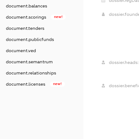
dossier.regDat
document.balances
dossier.foun
document.scorings
new!
document.tenders
document.publicfunds
document.ved
document.semantrum
dossier.heads:
document.relationships
document.licenses
new!
dossier.benefic