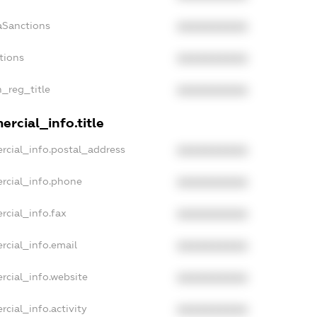
aSanctions
XXXXXXXXXX
tions
XXXXXXXXXX
n_reg_title
XXXXXXXXXX
rcial_info.title
rcial_info.postal_address
XXXXXXXXXX
rcial_info.phone
XXXXXXXXXX
rcial_info.fax
XXXXXXXXXX
rcial_info.email
XXXXXXXXXX
rcial_info.website
XXXXXXXXXX
cial_info.activity
XXXXXXXXXX