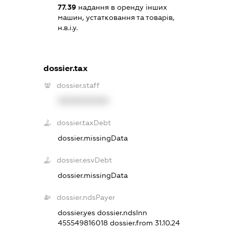
77.39
надання в оренду інших
машин, устатковання та товарів,
н.в.і.у.
dossier.tax
dossier.staff
XXXXXXXXXX
dossier.taxDebt
dossier.missingData
dossier.esvDebt
dossier.missingData
dossier.ndsPayer
dossier.yes
dossier.ndsInn
455549816018
dossier.from 31.10.24