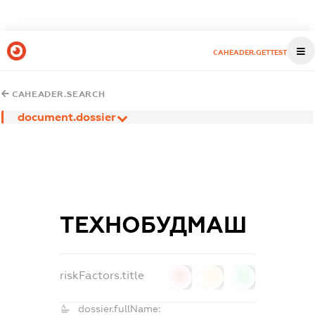
CAHEADER.GETTEST
CAHEADER.SEARCH
document.dossier
ТЕХНОБУДМАШ
riskFactors.title
0
0
0
dossier.fullName: