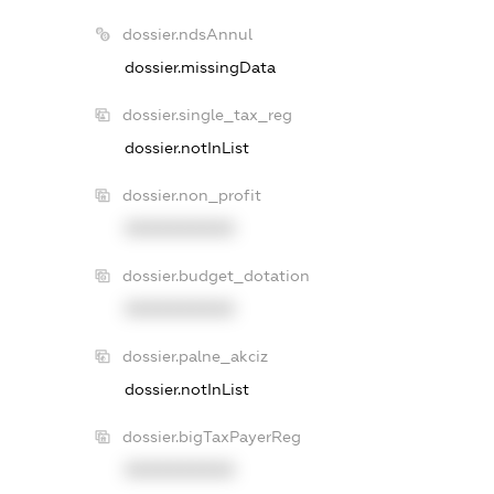
dossier.ndsAnnul
dossier.missingData
dossier.single_tax_reg
dossier.notInList
dossier.non_profit
XXXXXXXXXX
dossier.budget_dotation
XXXXXXXXXX
dossier.palne_akciz
dossier.notInList
dossier.bigTaxPayerReg
XXXXXXXXXX