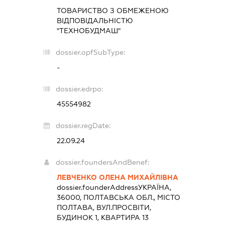
ТОВАРИСТВО З ОБМЕЖЕНОЮ
ВІДПОВІДАЛЬНІСТЮ
"ТЕХНОБУДМАШ"
dossier.opfSubType:
-
dossier.edrpo:
45554982
dossier.regDate:
22.09.24
dossier.foundersAndBenef:
ЛЕВЧЕНКО ОЛЕНА МИХАЙЛІВНА
dossier.founderAddress
УКРАЇНА,
36000, ПОЛТАВСЬКА ОБЛ., МІСТО
ПОЛТАВА, ВУЛ.ПРОСВІТИ,
БУДИНОК 1, КВАРТИРА 13