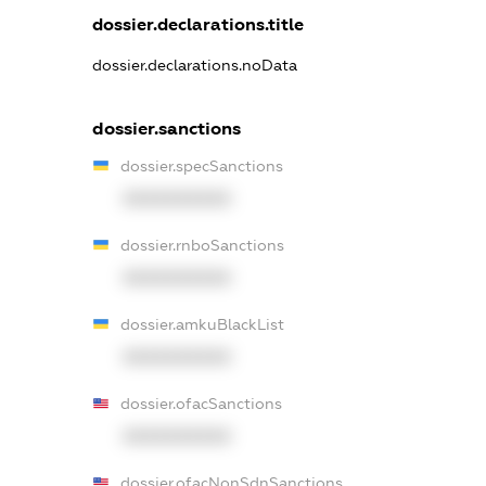
dossier.declarations.title
dossier.declarations.noData
dossier.sanctions
dossier.specSanctions
XXXXXXXXXX
dossier.rnboSanctions
XXXXXXXXXX
dossier.amkuBlackList
XXXXXXXXXX
dossier.ofacSanctions
XXXXXXXXXX
dossier.ofacNonSdnSanctions