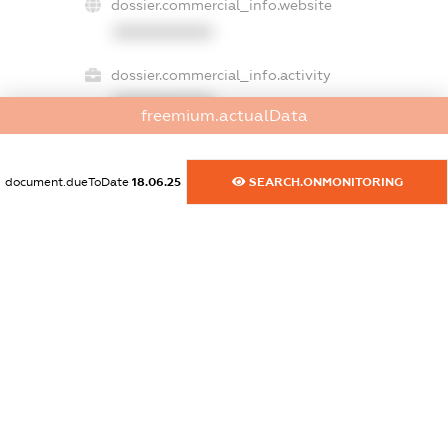
dossier.commercial_info.website
XXXXXXXXXX
dossier.commercial_info.activity
XXXXXXXXXX
freemium.actualData
document.dueToDate
18.06.25
SEARCH.ONMONITORING
freemium.exampleText_1
freemium.exampleText_2
freemium.anonymousPerSearch2
FREEMIUM.DETAILS
FREEMIUM.REGISTER