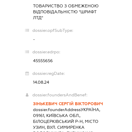
ТОВАРИСТВО З ОБМЕЖЕНОЮ
ВІДПОВІДАЛЬНІСТЮ "ШРИФТ
ЛТД"
dossier.opfSubType:
-
dossier.edrpo:
45555656
dossier.regDate:
14.08.24
dossier.foundersAndBenef:
ЗІНЬКЕВИЧ СЕРГІЙ ВІКТОРОВИЧ
dossier.founderAddress
УКРАЇНА,
09161, КИЇВСЬКА ОБЛ.,
БІЛОЦЕРКІВСЬКИЙ Р-Н, МІСТО
УЗИН, ВУЛ. СИМИРЕНКА