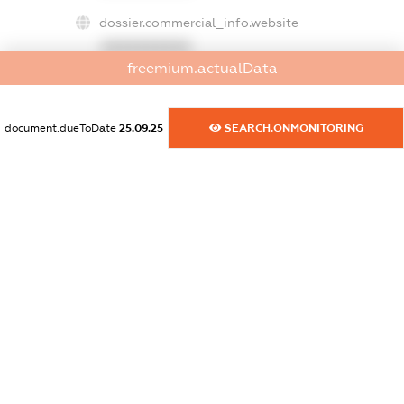
dossier.commercial_info.website
XXXXXXXXXX
freemium.actualData
dossier.commercial_info.activity
XXXXXXXXXX
document.dueToDate
25.09.25
SEARCH.ONMONITORING
freemium.exampleText_1
freemium.exampleText_2
freemium.anonymousPerSearch2
FREEMIUM.DETAILS
FREEMIUM.REGISTER