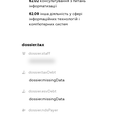
62.02
консультування з питань
інформатизації
62.09
інша діяльність у сфері
інформаційних технологій і
комп'ютерних систем
dossier.tax
dossier.staff
XXXXXXXXXX
dossier.taxDebt
dossier.missingData
dossier.esvDebt
dossier.missingData
dossier.ndsPayer