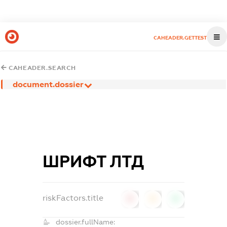
CAHEADER.GETTEST
CAHEADER.SEARCH
document.dossier
ШРИФТ ЛТД
riskFactors.title
0
0
0
dossier.fullName: