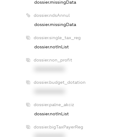
dossier.missingData
dossier.ndsAnnul
dossier.missingData
dossier.single_tax_reg
dossier.notInList
dossier.non_profit
XXXXXXXXXX
dossier.budget_dotation
XXXXXXXXXX
dossier.palne_akciz
dossier.notInList
dossier.bigTaxPayerReg
XXXXXXXXXX