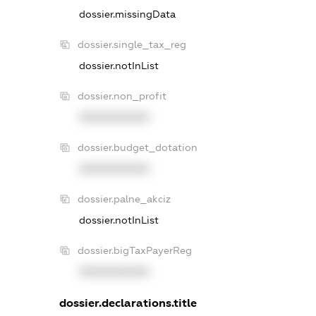
dossier.missingData
dossier.single_tax_reg
dossier.notInList
dossier.non_profit
XXXXXXXXXX
dossier.budget_dotation
XXXXXXXXXX
dossier.palne_akciz
dossier.notInList
dossier.bigTaxPayerReg
XXXXXXXXXX
dossier.declarations.title