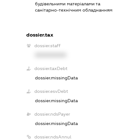
будівельними матеріалами та
санітарно-технічним обладнанням
dossier.tax
dossier.staff
XXXXXXXXXX
dossier.taxDebt
dossier.missingData
dossier.esvDebt
dossier.missingData
dossier.ndsPayer
dossier.missingData
dossier.ndsAnnul