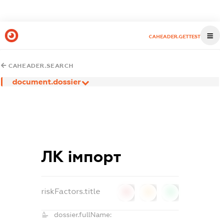
CAHEADER.GETTEST
CAHEADER.SEARCH
document.dossier
ЛК імпорт
riskFactors.title
0
0
0
dossier.fullName: