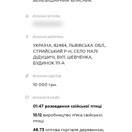
БЕНЕФІЦІАРНИЙ ВЛАСНИК
dossier.smida:
XXXXXXXXXX
dossier.address:
УКРАЇНА, 82484, ЛЬВІВСЬКА ОБЛ.,
СТРИЙСЬКИЙ Р-Н, СЕЛО МАЛІ
ДІДУШИЧІ, ВУЛ. ШЕВЧЕНКА,
БУДИНОК 111-А
dossier.capital:
10 000 грн.
dossier.kveds:
01.47
розведення свійської птиці
10.12
виробництво м'яса свійської
птиці
46.73
оптова торгівля деревиною,