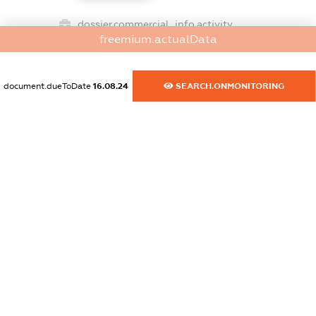
dossier.commercial_info.activity
freemium.actualData
XXXXXXXXXX
document.dueToDate
16.08.24
SEARCH.ONMONITORING
freemium.exampleText_1
freemium.exampleText_2
freemium.anonymousPerSearch2
FREEMIUM.DETAILS
FREEMIUM.REGISTER