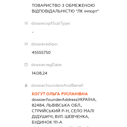
ТОВАРИСТВО З ОБМЕЖЕНОЮ
ВІДПОВІДАЛЬНІСТЮ "ЛК імпорт"
dossier.opfSubType:
-
dossier.edrpo:
45555750
dossier.regDate:
14.08.24
dossier.foundersAndBenef:
КОГУТ ОЛЬГА РУСЛАНІВНА
dossier.founderAddress
УКРАЇНА,
82484, ЛЬВІВСЬКА ОБЛ.,
СТРИЙСЬКИЙ Р-Н, СЕЛО МАЛІ
ДІДУШИЧІ, ВУЛ. ШЕВЧЕНКА,
БУДИНОК 111-А