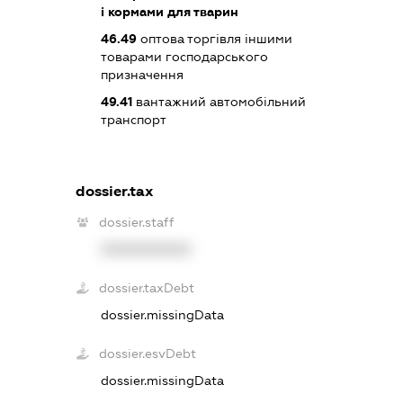
і кормами для тварин
46.49
оптова торгівля іншими
товарами господарського
призначення
49.41
вантажний автомобільний
транспорт
dossier.tax
dossier.staff
XXXXXXXXXX
dossier.taxDebt
dossier.missingData
dossier.esvDebt
dossier.missingData