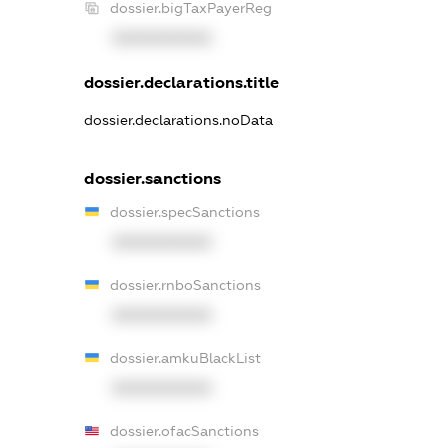
dossier.bigTaxPayerReg
XXXXXXXXXX
dossier.declarations.title
dossier.declarations.noData
dossier.sanctions
dossier.specSanctions
XXXXXXXXXX
dossier.rnboSanctions
XXXXXXXXXX
dossier.amkuBlackList
XXXXXXXXXX
dossier.ofacSanctions