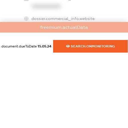
XXXXXXXXXX
dossier.commercial_info.website
XXXXXXXXXX
freemium.actualData
dossier.commercial_info.activity
XXXXXXXXXX
document.dueToDate
15.05.24
SEARCH.ONMONITORING
freemium.exampleText_1
freemium.exampleText_2
freemium.anonymousPerSearch2
FREEMIUM.DETAILS
FREEMIUM.REGISTER