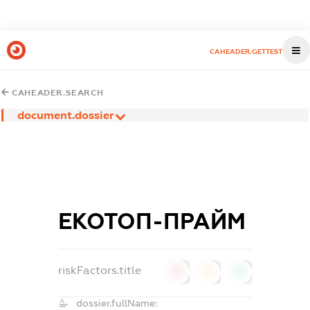
CAHEADER.GETTEST
CAHEADER.SEARCH
document.dossier
ЕКОТОП-ПРАЙМ
riskFactors.title
0
0
0
dossier.fullName: