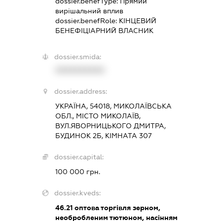
dossier.benefType:
Прямий
вирішальний вплив
dossier.benefRole:
КІНЦЕВИЙ
БЕНЕФІЦІАРНИЙ ВЛАСНИК
dossier.smida:
XXXXXXXXXX
dossier.address:
УКРАЇНА, 54018, МИКОЛАЇВСЬКА
ОБЛ., МІСТО МИКОЛАЇВ,
ВУЛ.ЯВОРНИЦЬКОГО ДМИТРА,
БУДИНОК 2Б, КІМНАТА 307
dossier.capital:
100 000 грн.
dossier.kveds:
46.21
оптова торгівля зерном,
необробленим тютюном, насінням