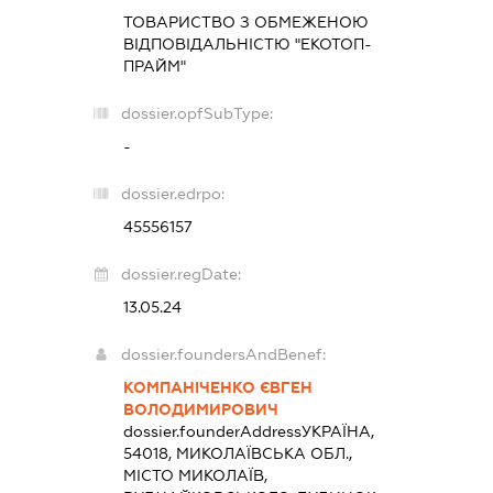
ТОВАРИСТВО З ОБМЕЖЕНОЮ
ВІДПОВІДАЛЬНІСТЮ "ЕКОТОП-
ПРАЙМ"
dossier.opfSubType:
-
dossier.edrpo:
45556157
dossier.regDate:
13.05.24
dossier.foundersAndBenef:
КОМПАНІЧЕНКО ЄВГЕН
ВОЛОДИМИРОВИЧ
dossier.founderAddress
УКРАЇНА,
54018, МИКОЛАЇВСЬКА ОБЛ.,
МІСТО МИКОЛАЇВ,