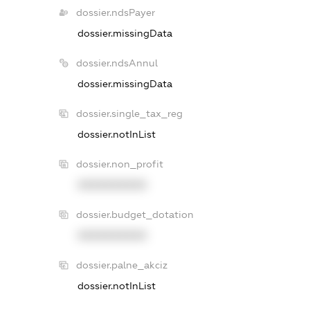
dossier.ndsPayer
dossier.missingData
dossier.ndsAnnul
dossier.missingData
dossier.single_tax_reg
dossier.notInList
dossier.non_profit
XXXXXXXXXX
dossier.budget_dotation
XXXXXXXXXX
dossier.palne_akciz
dossier.notInList