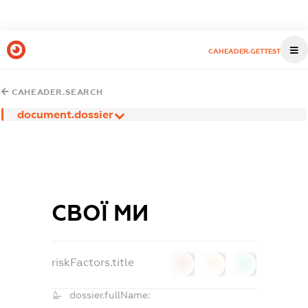
CAHEADER.GETTEST
CAHEADER.SEARCH
document.dossier
СВОЇ МИ
riskFactors.title
0
0
0
dossier.fullName: