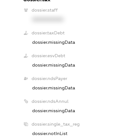
dossier.staff
XXXXXXXXXX
dossier.taxDebt
dossier.missingData
dossier.esvDebt
dossier.missingData
dossier.ndsPayer
dossier.missingData
dossier.ndsAnnul
dossier.missingData
dossier.single_tax_reg
dossier.notInList