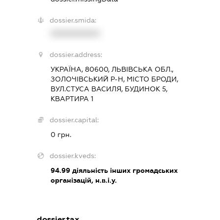
dossier.smida:
XXXXXXXXXX
dossier.address:
УКРАЇНА, 80600, ЛЬВІВСЬКА ОБЛ.,
ЗОЛОЧІВСЬКИЙ Р-Н, МІСТО БРОДИ,
ВУЛ.СТУСА ВАСИЛЯ, БУДИНОК 5,
КВАРТИРА 1
dossier.capital:
0 грн.
dossier.kveds:
94.99
діяльність інших громадських
організацій, н.в.і.у.
dossier.tax