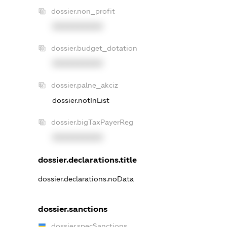
dossier.non_profit
XXXXXXXXXX
dossier.budget_dotation
XXXXXXXXXX
dossier.palne_akciz
dossier.notInList
dossier.bigTaxPayerReg
XXXXXXXXXX
dossier.declarations.title
dossier.declarations.noData
dossier.sanctions
dossier.specSanctions