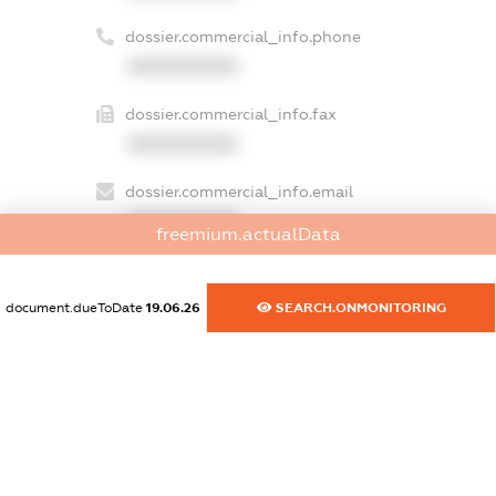
dossier.commercial_info.phone
XXXXXXXXXX
dossier.commercial_info.fax
XXXXXXXXXX
dossier.commercial_info.email
XXXXXXXXXX
freemium.actualData
dossier.commercial_info.website
XXXXXXXXXX
document.dueToDate
19.06.26
SEARCH.ONMONITORING
dossier.commercial_info.activity
XXXXXXXXXX
freemium.exampleText_1
freemium.exampleText_2