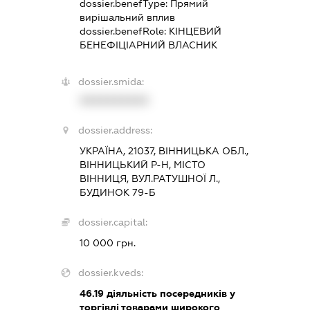
dossier.benefType:
Прямий
вирішальний вплив
dossier.benefRole:
КІНЦЕВИЙ
БЕНЕФІЦІАРНИЙ ВЛАСНИК
dossier.smida:
XXXXXXXXXX
dossier.address:
УКРАЇНА, 21037, ВІННИЦЬКА ОБЛ.,
ВІННИЦЬКИЙ Р-Н, МІСТО
ВІННИЦЯ, ВУЛ.РАТУШНОЇ Л.,
БУДИНОК 79-Б
dossier.capital:
10 000 грн.
dossier.kveds:
46.19
діяльність посередників у
торгівлі товарами широкого