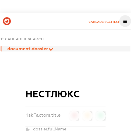
CAHEADER.GETTEST
CAHEADER.SEARCH
document.dossier
НЕСТЛЮКС
riskFactors.title
0
0
0
dossier.fullName: