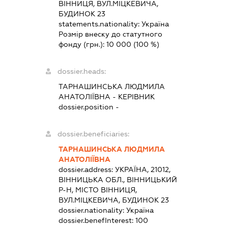
ВІННИЦЯ, ВУЛ.МІЦКЕВИЧА,
БУДИНОК 23
statements.nationality:
Україна
Розмір внеску до статутного
фонду (грн.):
10 000
(100 %)
dossier.heads:
ТАРНАШИНСЬКА ЛЮДМИЛА
АНАТОЛІЇВНА
-
КЕРІВНИК
dossier.position -
dossier.beneficiaries:
ТАРНАШИНСЬКА ЛЮДМИЛА
АНАТОЛІЇВНА
dossier.address:
УКРАЇНА, 21012,
ВІННИЦЬКА ОБЛ., ВІННИЦЬКИЙ
Р-Н, МІСТО ВІННИЦЯ,
ВУЛ.МІЦКЕВИЧА, БУДИНОК 23
dossier.nationality:
Україна
dossier.benefInterest:
100