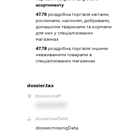
асортименту
47.76
роздрібна торгівля квітами,
рослинами, насінням, добривами,
домашніми тваринами та кормами
для них у спеціалізованих
магазинах
47.78
роздрібна торгівля іншими
невживаними товарами в
спеціалізованих магазинах
dossier.tax
dossier.staff
XXXXXXXXXX
dossier.taxDebt
dossier.missingData