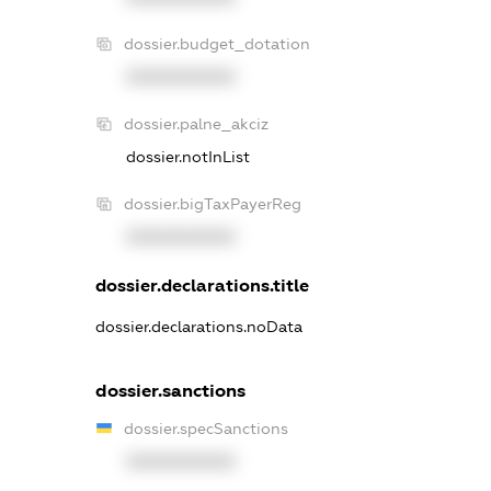
dossier.budget_dotation
XXXXXXXXXX
dossier.palne_akciz
dossier.notInList
dossier.bigTaxPayerReg
XXXXXXXXXX
dossier.declarations.title
dossier.declarations.noData
dossier.sanctions
dossier.specSanctions
XXXXXXXXXX