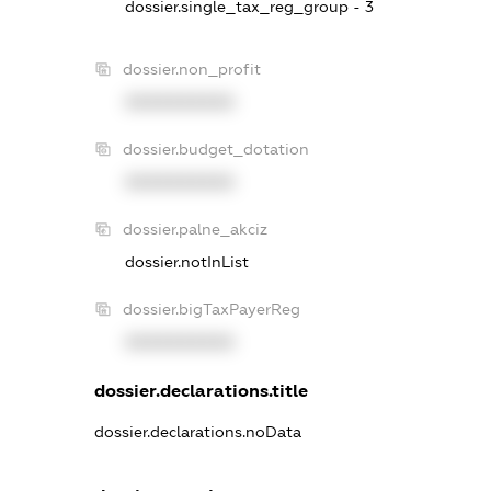
dossier.single_tax_reg_group - 3
dossier.non_profit
XXXXXXXXXX
dossier.budget_dotation
XXXXXXXXXX
dossier.palne_akciz
dossier.notInList
dossier.bigTaxPayerReg
XXXXXXXXXX
dossier.declarations.title
dossier.declarations.noData