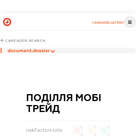
CAHEADER.GETTEST
CAHEADER.SEARCH
document.dossier
ПОДІЛЛЯ МОБІ
ТРЕЙД
riskFactors.title
0
0
0