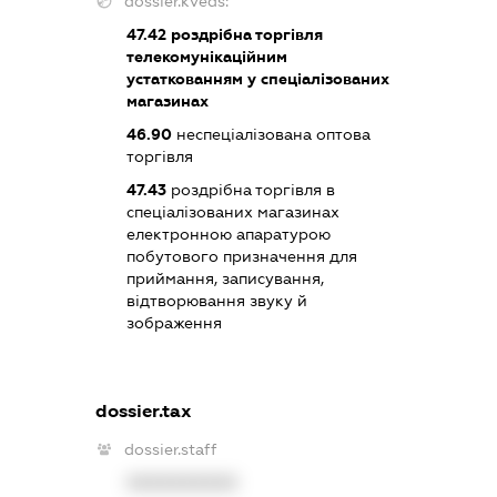
dossier.kveds:
47.42
роздрібна торгівля
телекомунікаційним
устаткованням у спеціалізованих
магазинах
46.90
неспеціалізована оптова
торгівля
47.43
роздрібна торгівля в
спеціалізованих магазинах
електронною апаратурою
побутового призначення для
приймання, записування,
відтворювання звуку й
зображення
dossier.tax
dossier.staff
XXXXXXXXXX