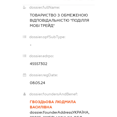
dossier.fullName:
ТОВАРИСТВО З ОБМЕЖЕНОЮ
ВІДПОВІДАЛЬНІСТЮ "ПОДІЛЛЯ
МОБІ ТРЕЙД"
dossier.opfSubType:
-
dossier.edrpo:
45557302
dossier.regDate:
08.05.24
dossier.foundersAndBenef:
ГВОЗДЬОВА ЛЮДМИЛА
ВАСИЛІВНА
dossier.founderAddress
УКРАЇНА,