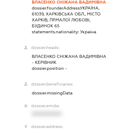
ВЛАСЕНКО СНІЖАНА ВАДИМІВНА
dossier.founderAddress
УКРАЇНА,
61039, ХАРКІВСЬКА ОБЛ., МІСТО
ХАРКІВ, ПР.МАЛОЇ ЛЮБОВІ,
БУДИНОК 65
statements.nationality:
Україна
dossier.heads:
ВЛАСЕНКО СНІЖАНА ВАДИМІВНА
-
КЕРІВНИК
dossier.position -
dossier.beneficiaries:
dossier.missingData
dossier.smida:
XXXXXXXXXX
dossier.address: