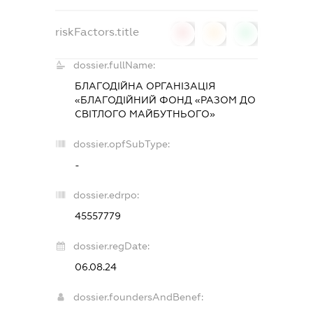
riskFactors.title
0
0
0
dossier.fullName:
БЛАГОДІЙНА ОРГАНІЗАЦІЯ
«БЛАГОДІЙНИЙ ФОНД «РАЗОМ ДО
СВІТЛОГО МАЙБУТНЬОГО»
dossier.opfSubType:
-
dossier.edrpo:
45557779
dossier.regDate:
06.08.24
dossier.foundersAndBenef: