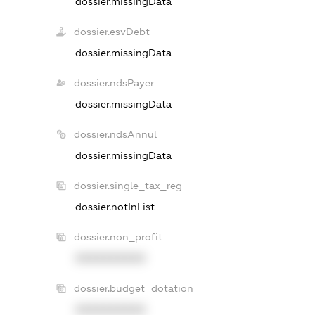
dossier.missingData
dossier.esvDebt
dossier.missingData
dossier.ndsPayer
dossier.missingData
dossier.ndsAnnul
dossier.missingData
dossier.single_tax_reg
dossier.notInList
dossier.non_profit
XXXXXXXXXX
dossier.budget_dotation
XXXXXXXXXX