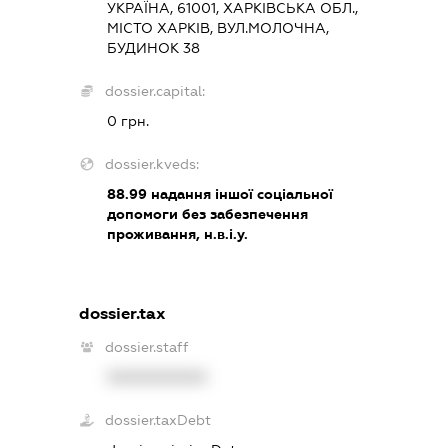
УКРАЇНА, 61001, ХАРКІВСЬКА ОБЛ.,
МІСТО ХАРКІВ, ВУЛ.МОЛОЧНА,
БУДИНОК 38
dossier.capital:
0 грн.
dossier.kveds:
88.99
надання іншої соціальної
допомоги без забезпечення
проживання, н.в.і.у.
dossier.tax
dossier.staff
XXXXXXXXXX
dossier.taxDebt