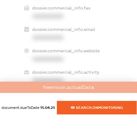
dossier.commercial_info.fax
XXXXXXXXXX
dossier.commercial_info.email
XXXXXXXXXX
dossier.commercial_info.website
XXXXXXXXXX
dossier.commercial_info.activity
XXXXXXXXXX
freemium.actualData
freemium.exampleText_1
document.dueToDate
15.04.25
SEARCH.ONMONITORING
freemium.exampleText_2
freemium.anonymousPerSearch2
FREEMIUM.DETAILS