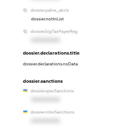
dossier.palne_akciz
dossier.notInList
dossier.bigTaxPayerReg
XXXXXXXXXX
dossier.declarations.title
dossier.declarations.noData
dossier.sanctions
dossier.specSanctions
XXXXXXXXXX
dossier.rnboSanctions
XXXXXXXXXX