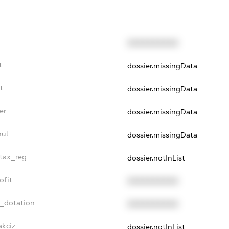
XXXXXXXXXX
t
dossier.missingData
t
dossier.missingData
er
dossier.missingData
nul
dossier.missingData
_tax_reg
dossier.notInList
ofit
XXXXXXXXXX
t_dotation
XXXXXXXXXX
akciz
dossier.notInList