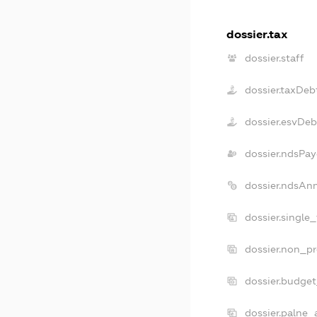
dossier.tax
dossier.staff
dossier.taxDeb
dossier.esvDeb
dossier.ndsPay
dossier.ndsAn
dossier.single
dossier.non_pr
dossier.budge
dossier.palne_