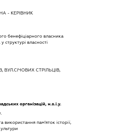
ВНА
-
КЕРІВНИК
ого бенефіціарного власника
у структурі власності
В, ВУЛ.СІЧОВИХ СТРІЛЬЦІВ,
дських організацій, н.в.і.у.
.
та використання пам'яток історії,
культури