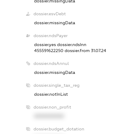
dossier.missingData
dossier.esvDebt
dossier.missingData
dossier.ndsPayer
dossier.yes
dossier.ndsInn
455591622250
dossier.from 31.07.24
dossier.ndsAnnul
dossier.missingData
dossier.single_tax_reg
dossier.notInList
dossier.non_profit
XXXXXXXXXX
dossier.budget_dotation