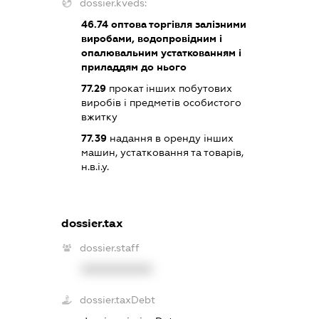
dossier.kveds:
46.74
оптова торгівля залізними
виробами, водопровідним і
опалювальним устаткованням і
приладдям до нього
77.29
прокат інших побутових
виробів і предметів особистого
вжитку
77.39
надання в оренду інших
машин, устатковання та товарів,
н.в.і.у.
dossier.tax
dossier.staff
XXXXXXXXXX
dossier.taxDebt