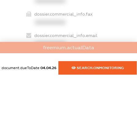
XXXXXXXXXX
dossier.commercial_info.fax
XXXXXXXXXX
dossier.commercial_info.email
XXXXXXXXXX
freemium.actualData
dossier.commercial_info.website
XXXXXXXXXX
document.dueToDate
04.04.26
SEARCH.ONMONITORING
dossier.commercial_info.activity
XXXXXXXXXX
freemium.exampleText_1
freemium.exampleText_2
freemium.anonymousPerSearch2
FREEMIUM.DETAILS