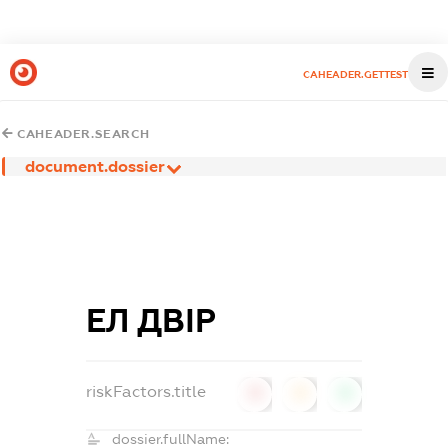
CAHEADER.GETTEST
CAHEADER.SEARCH
document.dossier
ЕЛ ДВІР
riskFactors.title
0
0
0
dossier.fullName: