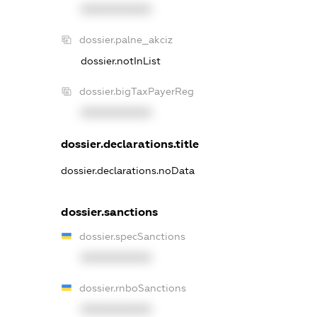
XXXXXXXXXX
dossier.palne_akciz
dossier.notInList
dossier.bigTaxPayerReg
XXXXXXXXXX
dossier.declarations.title
dossier.declarations.noData
dossier.sanctions
dossier.specSanctions
XXXXXXXXXX
dossier.rnboSanctions
XXXXXXXXXX