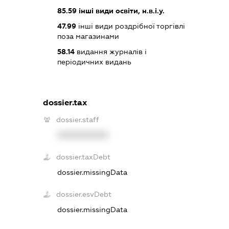
85.59
інші види освіти, н.в.і.у.
47.99
інші види роздрібної торгівлі
поза магазинами
58.14
видання журналів і
періодичних видань
dossier.tax
dossier.staff
XXXXXXXXXX
dossier.taxDebt
dossier.missingData
dossier.esvDebt
dossier.missingData