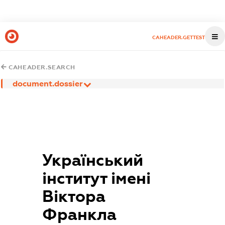
CAHEADER.GETTEST
CAHEADER.SEARCH
document.dossier
Український
інститут імені
Віктора
Франкла