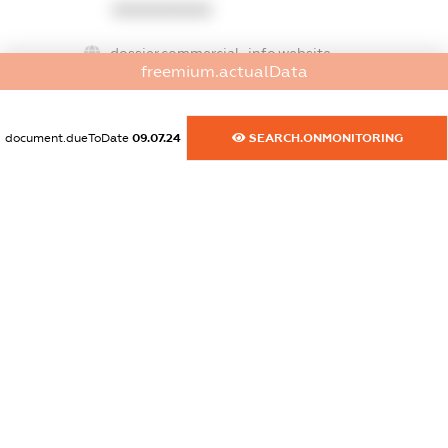
XXXXXXXXXX
dossier.commercial_info.website
freemium.actualData
XXXXXXXXXX
dossier.commercial_info.activity
document.dueToDate
09.07.24
SEARCH.ONMONITORING
XXXXXXXXXX
freemium.exampleText_1
freemium.exampleText_2
freemium.anonymousPerSearch2
FREEMIUM.DETAILS
FREEMIUM.REGISTER