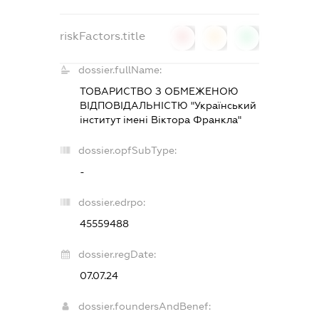
riskFactors.title
0
0
0
dossier.fullName:
ТОВАРИСТВО З ОБМЕЖЕНОЮ
ВІДПОВІДАЛЬНІСТЮ "Український
інститут імені Віктора Франкла"
dossier.opfSubType:
-
dossier.edrpo:
45559488
dossier.regDate:
07.07.24
dossier.foundersAndBenef: