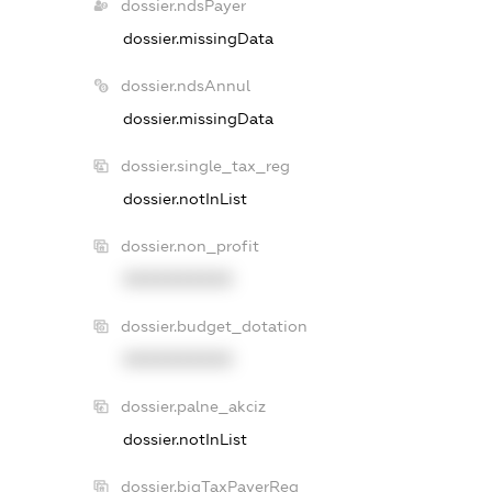
dossier.ndsPayer
dossier.missingData
dossier.ndsAnnul
dossier.missingData
dossier.single_tax_reg
dossier.notInList
dossier.non_profit
XXXXXXXXXX
dossier.budget_dotation
XXXXXXXXXX
dossier.palne_akciz
dossier.notInList
dossier.bigTaxPayerReg