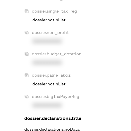
dossier.single_tax_reg
dossier.notInList
dossier.non_profit
XXXXXXXXXX
dossier.budget_dotation
XXXXXXXXXX
dossier.palne_akciz
dossier.notInList
dossier.bigTaxPayerReg
XXXXXXXXXX
dossier.declarations.title
dossier.declarations.noData