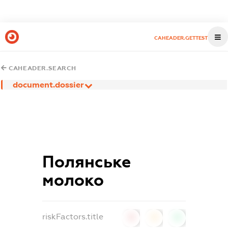
CAHEADER.GETTEST
CAHEADER.SEARCH
document.dossier
Полянське
молоко
riskFactors.title
0
0
0