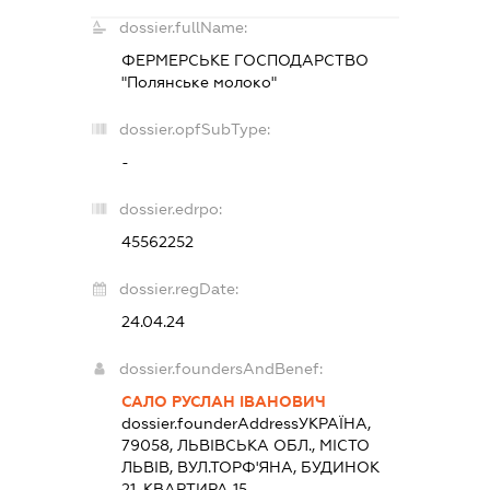
dossier.fullName:
ФЕРМЕРСЬКЕ ГОСПОДАРСТВО
"Полянське молоко"
dossier.opfSubType:
-
dossier.edrpo:
45562252
dossier.regDate:
24.04.24
dossier.foundersAndBenef:
САЛО РУСЛАН ІВАНОВИЧ
dossier.founderAddress
УКРАЇНА,
79058, ЛЬВІВСЬКА ОБЛ., МІСТО
ЛЬВІВ, ВУЛ.ТОРФ'ЯНА, БУДИНОК
21, КВАРТИРА 15