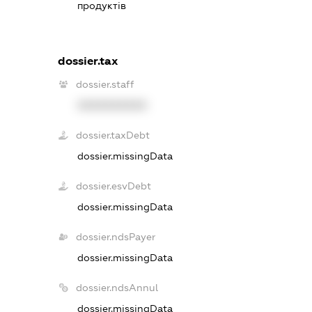
продуктів
dossier.tax
dossier.staff
XXXXXXXXXX
dossier.taxDebt
dossier.missingData
dossier.esvDebt
dossier.missingData
dossier.ndsPayer
dossier.missingData
dossier.ndsAnnul
dossier.missingData