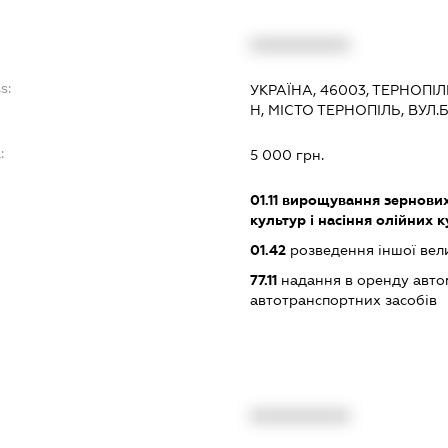
XXXXXXXXXX
s:
УКРАЇНА, 46003, ТЕРНОПІ
Н, МІСТО ТЕРНОПІЛЬ, ВУЛ.
:
5 000 грн.
01.11
вирощування зернових 
культур і насіння олійних 
01.42
розведення іншої вели
77.11
надання в оренду автом
автотранспортних засобів
XXXXXXXXXX