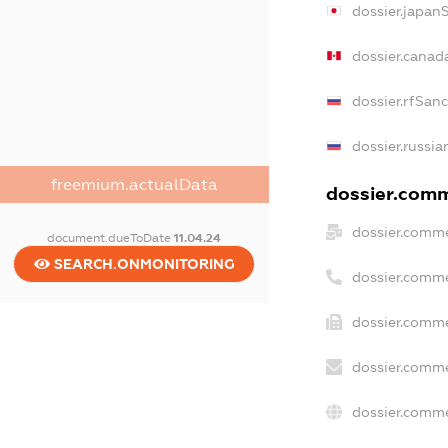
dossier.japan
dossier.canad
dossier.rfSan
dossier.russia
freemium.actualData
dossier.comme
dossier.comme
document.dueToDate
11.04.24
SEARCH.ONMONITORING
dossier.comme
dossier.comme
dossier.comme
dossier.comme