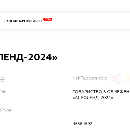
BETA
CAHEADER.PERSSEARCH
ЛЕНД-2024»
riskFactors.title
0
ame:
ТОВАРИСТВО З ОБМЕЖЕН
«АГРОЛЕНД-2024»
bType:
-
45564592