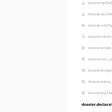
dossier.taxDe
dossier.esvDe
dossier.ndsPa
dossier.ndsA
dossier.singl
dossier.non_p
dossier.budg
dossier.palne
dossier.bigTa
dossier.declarat