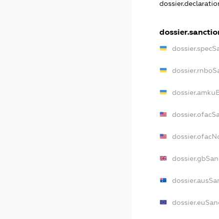
dossier.declarati
dossier.sanctio
dossier.specS
dossier.rnboS
dossier.amkuB
dossier.ofacS
dossier.ofac
dossier.gbSan
dossier.ausSa
dossier.euSan