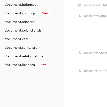
document.balances
dossier.regDat
document.scorings
new!
dossier.foun
document.tenders
document.publicfunds
document.ved
document.semantrum
dossier.heads:
document.relationships
document.licenses
new!
dossier.benefi