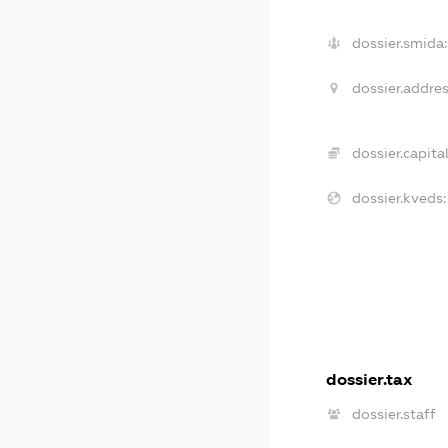
dossier.smida:
dossier.addres
dossier.capital
dossier.kveds:
dossier.tax
dossier.staff