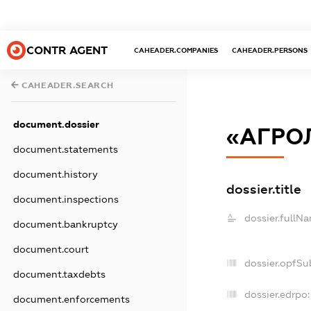
CONTR AGENT
CAHEADER.COMPANIES
CAHEADER.PERSONS
CAHEADER.SEARCH
document.dossier
«АГРО
document.statements
document.history
dossier.title
document.inspections
dossier.fullN
document.bankruptcy
document.court
dossier.opfSu
document.taxdebts
dossier.edrpo:
document.enforcements