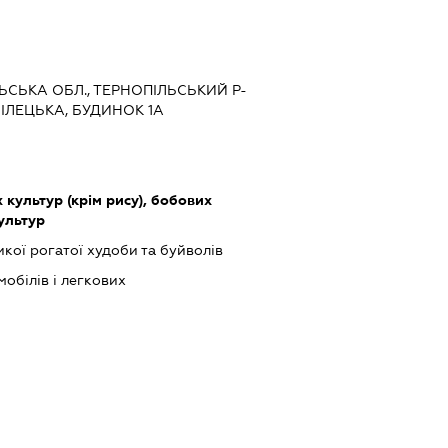
ЛЬСЬКА ОБЛ., ТЕРНОПІЛЬСЬКИЙ Р-
БІЛЕЦЬКА, БУДИНОК 1А
культур (крім рису), бобових
культур
кої рогатої худоби та буйволів
обілів і легкових