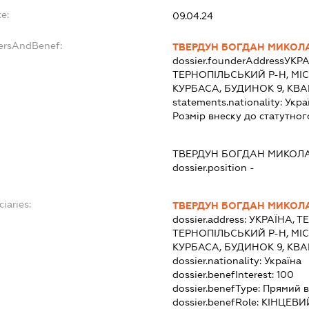
e:
09.04.24
dersAndBenef:
ТВЕРДУН БОГДАН МИКОЛ
dossier.founderAddress
УКРА
ТЕРНОПІЛЬСЬКИЙ Р-Н, МІС
КУРБАСА, БУДИНОК 9, КВА
statements.nationality:
Укра
Розмір внеску до статутног
ТВЕРДУН БОГДАН МИКОЛ
dossier.position -
ciaries:
ТВЕРДУН БОГДАН МИКОЛ
dossier.address:
УКРАЇНА, Т
ТЕРНОПІЛЬСЬКИЙ Р-Н, МІС
КУРБАСА, БУДИНОК 9, КВА
dossier.nationality:
Україна
dossier.benefInterest:
100
dossier.benefType:
Прямий в
dossier.benefRole:
КІНЦЕВИ