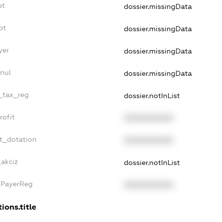
bt
dossier.missingData
bt
dossier.missingData
yer
dossier.missingData
nnul
dossier.missingData
e_tax_reg
dossier.notInList
rofit
XXXXXXXXXX
et_dotation
XXXXXXXXXX
_akciz
dossier.notInList
xPayerReg
XXXXXXXXXX
ions.title