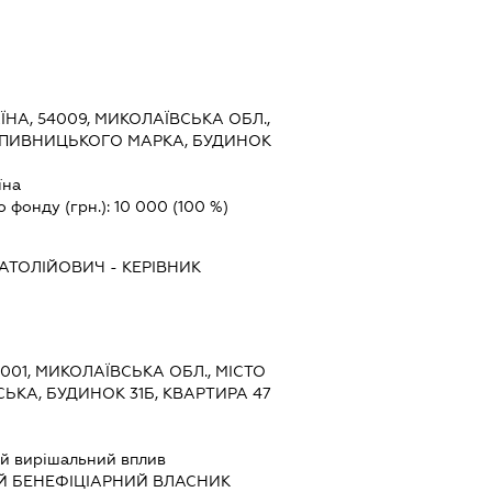
ЇНА, 54009, МИКОЛАЇВСЬКА ОБЛ.,
РОПИВНИЦЬКОГО МАРКА, БУДИНОК
їна
о фонду (грн.):
10 000
(100 %)
НАТОЛІЙОВИЧ
-
КЕРІВНИК
4001, МИКОЛАЇВСЬКА ОБЛ., МІСТО
ЬКА, БУДИНОК 31Б, КВАРТИРА 47
й вирішальний вплив
Й БЕНЕФІЦІАРНИЙ ВЛАСНИК