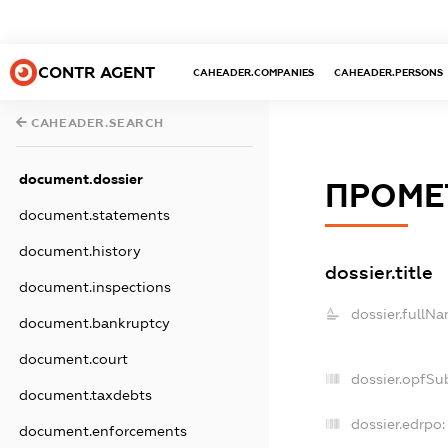
CONTR AGENT
CAHEADER.COMPANIES
CAHEADER.PERSONS
CAHEADER.SEARCH
document.dossier
ПРОМЕ
document.statements
document.history
dossier.title
document.inspections
dossier.fullNa
document.bankruptcy
document.court
dossier.opfSu
document.taxdebts
dossier.edrpo:
document.enforcements