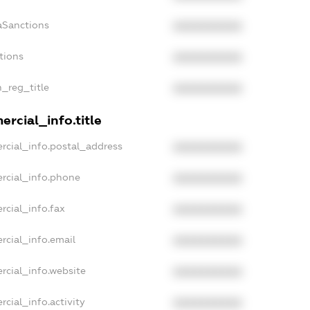
aSanctions
XXXXXXXXXX
tions
XXXXXXXXXX
n_reg_title
XXXXXXXXXX
rcial_info.title
rcial_info.postal_address
XXXXXXXXXX
rcial_info.phone
XXXXXXXXXX
rcial_info.fax
XXXXXXXXXX
rcial_info.email
XXXXXXXXXX
rcial_info.website
XXXXXXXXXX
cial_info.activity
XXXXXXXXXX