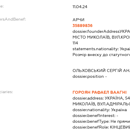
e:
11.04.24
dersAndBenef:
АРЧИ
35889836
dossier.founderAddress
УКРА
МІСТО МИКОЛАЇВ, ВУЛ.К
114
statements.nationality:
Укра
Розмір внеску до статутног
ОЛЬХОВСЬКИЙ СЕРГІЙ А
dossier.position -
iaries:
ГОРОЯН РАФАЕЛ ВААГНІ
dossier.address:
УКРАЇНА, 5
МИКОЛАЇВ, ВУЛ.АДМІРАЛЬС
dossier.nationality:
Україна
dossier.benefInterest:
-
dossier.benefType:
Не прями
dossier.benefRole:
КІНЦЕВИ