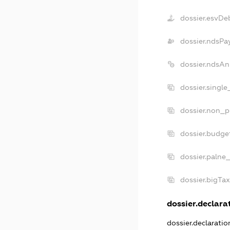
dossier.esvDe
dossier.ndsPa
dossier.ndsAn
dossier.singl
dossier.non_p
dossier.budge
dossier.palne
dossier.bigTa
dossier.declarat
dossier.declarati