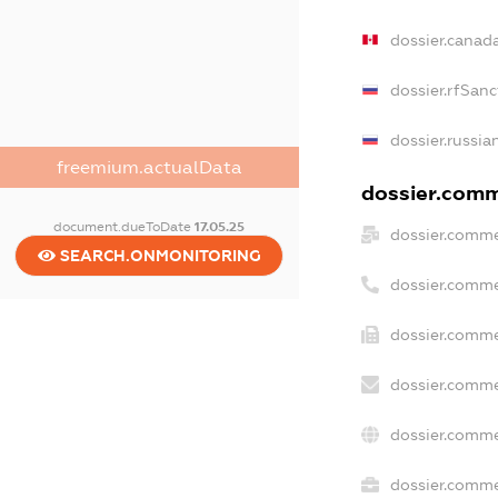
dossier.canad
dossier.rfSanc
dossier.russia
freemium.actualData
dossier.comme
document.dueToDate
17.05.25
dossier.comme
SEARCH.ONMONITORING
dossier.comme
dossier.comme
dossier.comme
dossier.comme
dossier.commer