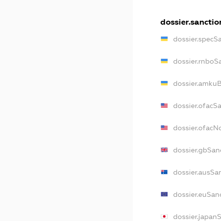
dossier.sanctio
dossier.specS
dossier.rnboS
dossier.amkuB
dossier.ofacS
dossier.ofac
dossier.gbSan
dossier.ausSa
dossier.euSan
dossier.japan