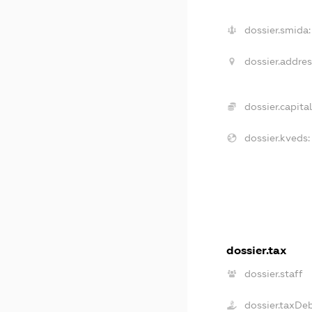
dossier.smida:
dossier.addres
dossier.capital
dossier.kveds:
dossier.tax
dossier.staff
dossier.taxDe