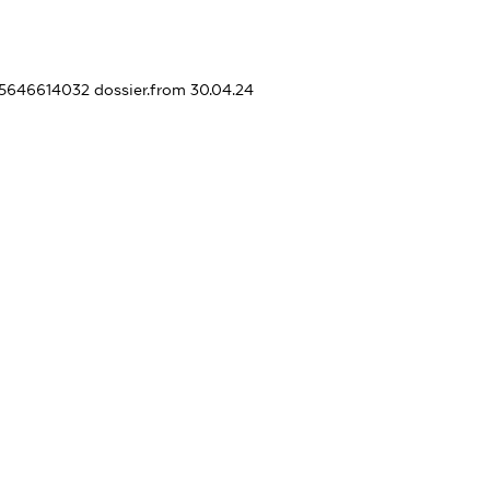
455646614032
dossier.from 30.04.24