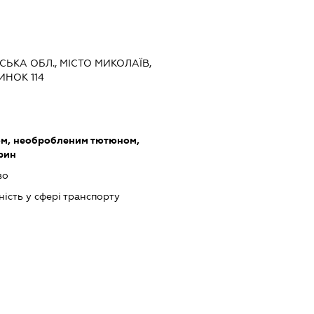
ВСЬКА ОБЛ., МІСТО МИКОЛАЇВ,
ИНОК 114
ом, необробленим тютюном,
рин
во
ість у сфері транспорту