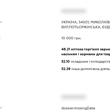
XXXXXXXXXX
s:
УКРАЇНА, 54001, МИКОЛАЇ
ВУЛ.ПОТЬОМКІНСЬКА, БУД
:
10 000 грн.
46.21
оптова торгівля зерн
насінням і кормами для тва
52.10
складське господарст
52.29
інша допоміжна діяльн
XXXXXXXXXX
bt
dossier.missingData