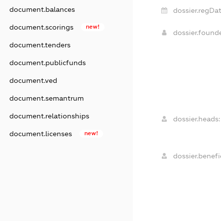
document.balances
dossier.regDat
document.scorings
new!
dossier.foun
document.tenders
document.publicfunds
document.ved
document.semantrum
document.relationships
dossier.heads:
document.licenses
new!
dossier.benefic