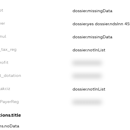
bt
dossier.missingData
yer
dossier.yes
dossier.ndsInn 
nul
dossier.missingData
e_tax_reg
dossier.notInList
rofit
XXXXXXXXXX
t_dotation
XXXXXXXXXX
_akciz
dossier.notInList
xPayerReg
XXXXXXXXXX
ions.title
ons.noData