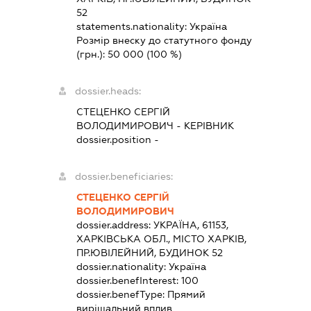
52
statements.nationality:
Україна
Розмір внеску до статутного фонду
(грн.):
50 000
(100 %)
dossier.heads:
СТЕЦЕНКО СЕРГІЙ
ВОЛОДИМИРОВИЧ
-
КЕРІВНИК
dossier.position -
dossier.beneficiaries:
СТЕЦЕНКО СЕРГІЙ
ВОЛОДИМИРОВИЧ
dossier.address:
УКРАЇНА, 61153,
ХАРКІВСЬКА ОБЛ., МІСТО ХАРКІВ,
ПР.ЮВІЛЕЙНИЙ, БУДИНОК 52
dossier.nationality:
Україна
dossier.benefInterest:
100
dossier.benefType:
Прямий
вирішальний вплив