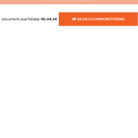
XXXXXXXXXX
dossier.commercial_info.activity
document.dueToDate
06.04.24
SEARCH.ONMONITORING
XXXXXXXXXX
freemium.exampleText_1
freemium.exampleText_2
freemium.anonymousPerSearch2
FREEMIUM.DETAILS
FREEMIUM.REGISTER