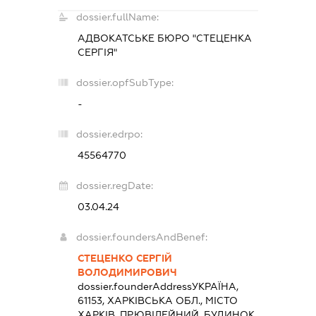
dossier.fullName:
АДВОКАТСЬКЕ БЮРО "СТЕЦЕНКА
СЕРГІЯ"
dossier.opfSubType:
-
dossier.edrpo:
45564770
dossier.regDate:
03.04.24
dossier.foundersAndBenef:
СТЕЦЕНКО СЕРГІЙ
ВОЛОДИМИРОВИЧ
dossier.founderAddress
УКРАЇНА,
61153, ХАРКІВСЬКА ОБЛ., МІСТО
ХАРКІВ, ПР.ЮВІЛЕЙНИЙ, БУДИНОК