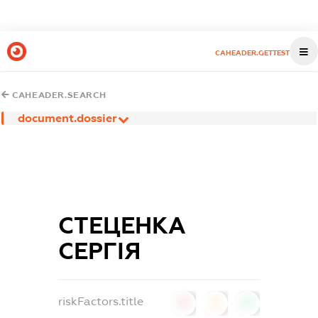
CAHEADER.GETTEST
CAHEADER.SEARCH
document.dossier
СТЕЦЕНКА
СЕРГІЯ
riskFactors.title
0
0
0