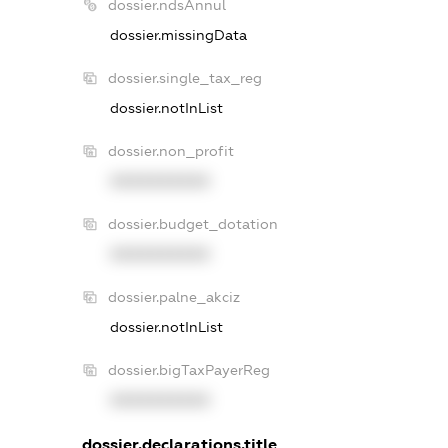
dossier.ndsAnnul
dossier.missingData
dossier.single_tax_reg
dossier.notInList
dossier.non_profit
XXXXXXXXXX
dossier.budget_dotation
XXXXXXXXXX
dossier.palne_akciz
dossier.notInList
dossier.bigTaxPayerReg
XXXXXXXXXX
dossier.declarations.title