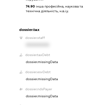
74.90
інша професійна, наукова та
технічна діяльність, н.в.і.у.
dossier.tax
dossier.staff
XXXXXXXXXX
dossier.taxDebt
dossier.missingData
dossier.esvDebt
dossier.missingData
dossier.ndsPayer
dossier.missingData