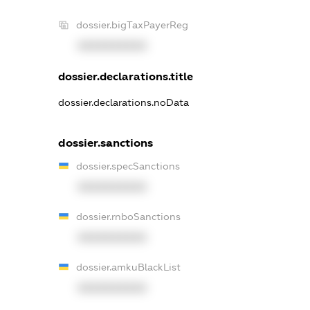
dossier.bigTaxPayerReg
XXXXXXXXXX
dossier.declarations.title
dossier.declarations.noData
dossier.sanctions
dossier.specSanctions
XXXXXXXXXX
dossier.rnboSanctions
XXXXXXXXXX
dossier.amkuBlackList
XXXXXXXXXX