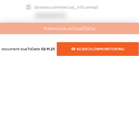
dossier.commercial_info.email
XXXXXXXXXX
freemium.actualData
dossier.commercial_info.website
XXXXXXXXXX
document.dueToDate
02.11.25
SEARCH.ONMONITORING
dossier.commercial_info.activity
XXXXXXXXXX
freemium.exampleText_1
freemium.exampleText_2
freemium.anonymousPerSearch2
FREEMIUM.DETAILS
FREEMIUM.REGISTER