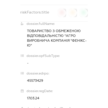
riskFactors.title
0
0
0
dossier.fullName:
ТОВАРИСТВО З ОБМЕЖЕНОЮ
ВІДПОВІДАЛЬНІСТЮ "АГРО
ВИРОБНИЧА КОМПАНІЯ "ФЕНІКС-
Ю"
dossier.opfSubType:
-
dossier.edrpo:
45573429
dossier.regDate:
17.03.24