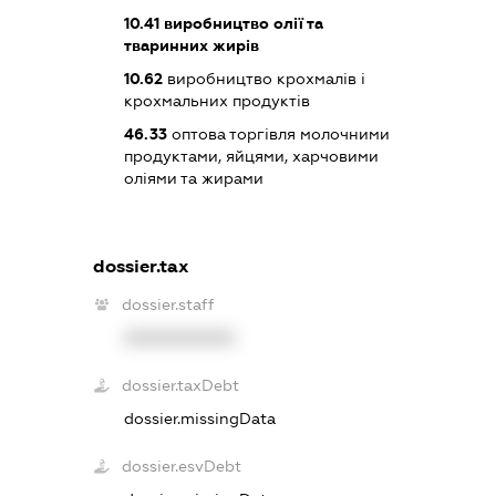
10.41
виробництво олії та
тваринних жирів
10.62
виробництво крохмалів і
крохмальних продуктів
46.33
оптова торгівля молочними
продуктами, яйцями, харчовими
оліями та жирами
dossier.tax
dossier.staff
XXXXXXXXXX
dossier.taxDebt
dossier.missingData
dossier.esvDebt