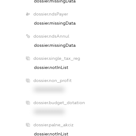
dossier.missingData
dossier.ndsPayer
dossier.missingData
dossier.ndsAnnul
dossier.missingData
dossier.single_tax_reg
dossier.notInList
dossier.non_profit
XXXXXXXXXX
dossier.budget_dotation
XXXXXXXXXX
dossier.palne_akciz
dossier.notInList