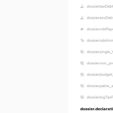
dossier.taxDeb
dossier.esvDeb
dossier.ndsPay
dossier.ndsAnn
dossier.single
dossier.non_pr
dossier.budget
dossier.palne_a
dossier.bigTax
dossier.declarati