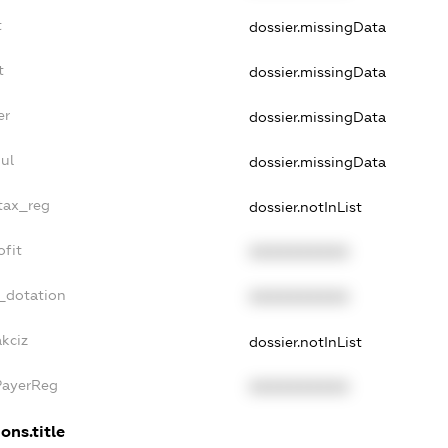
t
dossier.missingData
t
dossier.missingData
er
dossier.missingData
ul
dossier.missingData
_tax_reg
dossier.notInList
ofit
XXXXXXXXXX
_dotation
XXXXXXXXXX
kciz
dossier.notInList
PayerReg
XXXXXXXXXX
ons.title