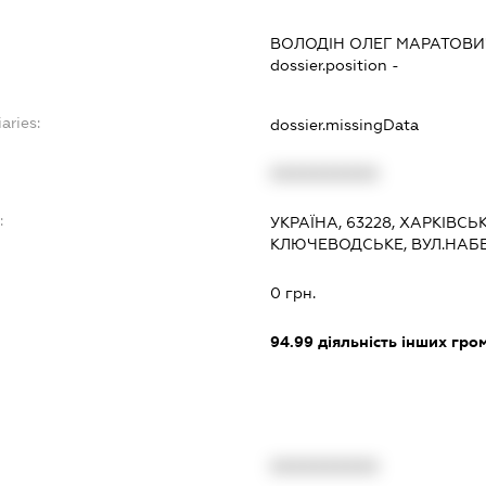
ВОЛОДІН ОЛЕГ МАРАТОВИ
dossier.position -
aries:
dossier.missingData
XXXXXXXXXX
:
УКРАЇНА, 63228, ХАРКІВСЬ
КЛЮЧЕВОДСЬКЕ, ВУЛ.НАБ
0 грн.
94.99
діяльність інших грома
XXXXXXXXXX