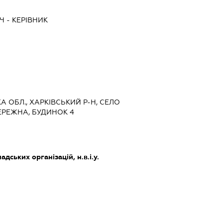
Ч
-
КЕРІВНИК
КА ОБЛ., ХАРКІВСЬКИЙ Р-Н, СЕЛО
ЕРЕЖНА, БУДИНОК 4
дських організацій, н.в.і.у.