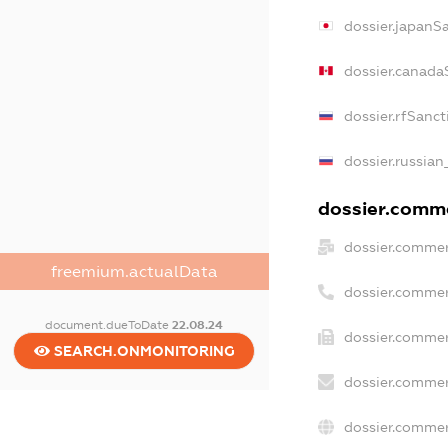
dossier.japanS
dossier.canada
dossier.rfSanct
dossier.russian
dossier.comme
dossier.commer
freemium.actualData
dossier.commer
document.dueToDate
22.08.24
dossier.commer
SEARCH.ONMONITORING
dossier.commer
dossier.commer