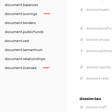
document.balances
dossier.heads:
document.scorings
new!
document.tenders
dossier.benefici
document.publicfunds
dossier.smida:
document.ved
document.semantrum
dossier.address
document.relationships
dossier.capital:
document.licenses
new!
dossier.kveds:
dossier.tax
dossier.staff