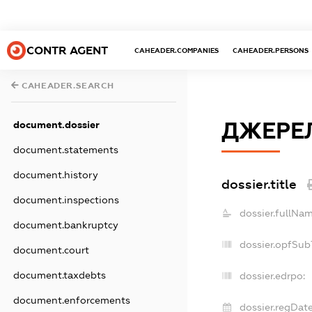
CONTR AGENT
CAHEADER.COMPANIES
CAHEADER.PERSONS
CAHEADER.SEARCH
ДЖЕРЕЛ
document.dossier
document.statements
document.history
dossier.title
document.inspections
dossier.fullNam
document.bankruptcy
dossier.opfSub
document.court
document.taxdebts
dossier.edrpo:
document.enforcements
dossier.regDate