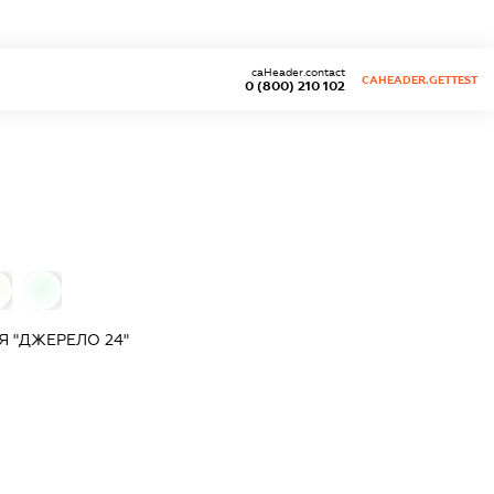
caHeader.contact
CAHEADER.GETTEST
0 (800) 210 102
0
 "ДЖЕРЕЛО 24"