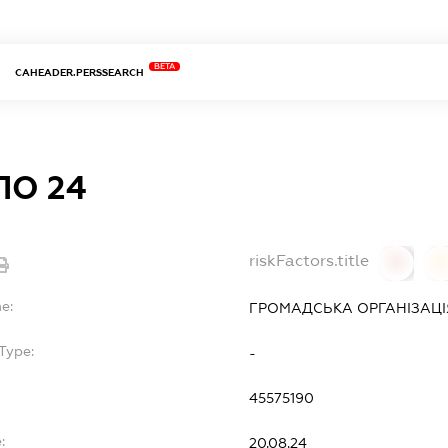
BETA
CAHEADER.PERSSEARCH
О 24
riskFactors.title
0
0
e:
ГРОМАДСЬКА ОРГАНІЗАЦІЯ
Type:
-
45575190
:
20.08.24