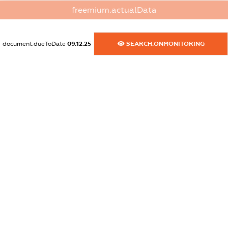
freemium.actualData
dossier.commercial_info.phone
XXXXXXXXXX
document.dueToDate
09.12.25
SEARCH.ONMONITORING
dossier.commercial_info.fax
XXXXXXXXXX
dossier.commercial_info.email
XXXXXXXXXX
dossier.commercial_info.website
XXXXXXXXXX
dossier.commercial_info.activity
XXXXXXXXXX
freemium.exampleText_1
freemium.exampleText_2