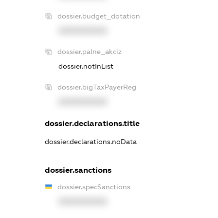
dossier.budget_dotation
XXXXXXXXXX
dossier.palne_akciz
dossier.notInList
dossier.bigTaxPayerReg
XXXXXXXXXX
dossier.declarations.title
dossier.declarations.noData
dossier.sanctions
dossier.specSanctions
XXXXXXXXXX