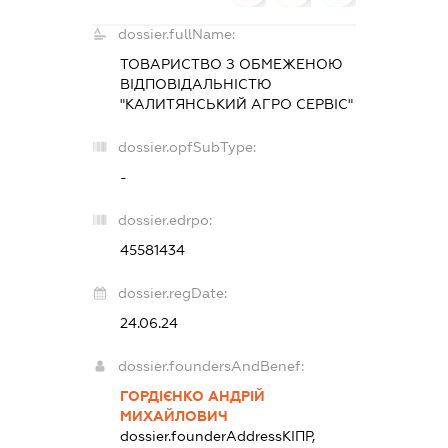
dossier.fullName:
ТОВАРИСТВО З ОБМЕЖЕНОЮ
ВІДПОВІДАЛЬНІСТЮ
"КАЛИТЯНСЬКИЙ АГРО СЕРВІС"
dossier.opfSubType:
-
dossier.edrpo:
45581434
dossier.regDate:
24.06.24
dossier.foundersAndBenef:
ГОРДІЄНКО АНДРІЙ
МИХАЙЛОВИЧ
dossier.founderAddress
КІПР,