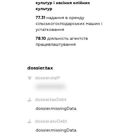
культур і насіння олійних
культур
77.31
надання в оренду
сільськогосподарських машин і
устатковання
78.10
діяльність агентств
працевлаштування
dossier.tax
dossier.staff
XXXXXXXXXX
dossier.taxDebt
dossier.missingData
dossier.esvDebt
dossier.missingData