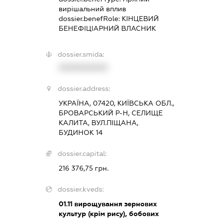
вирішальний вплив
dossier.benefRole:
КІНЦЕВИЙ
БЕНЕФІЦІАРНИЙ ВЛАСНИК
dossier.smida:
XXXXXXXXXX
dossier.address:
УКРАЇНА, 07420, КИЇВСЬКА ОБЛ.,
БРОВАРСЬКИЙ Р-Н, СЕЛИЩЕ
КАЛИТА, ВУЛ.ПІЩАНА,
БУДИНОК 14
dossier.capital:
216 376,75 грн.
dossier.kveds:
01.11
вирощування зернових
культур (крім рису), бобових