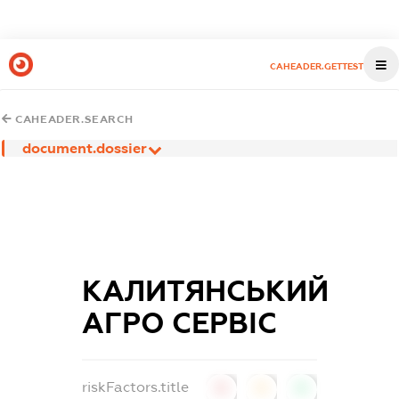
CAHEADER.GETTEST
CAHEADER.SEARCH
document.dossier
КАЛИТЯНСЬКИЙ
АГРО СЕРВІС
riskFactors.title
0
0
0