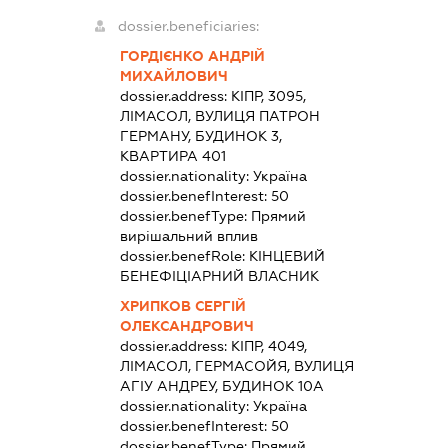
dossier.beneficiaries:
ГОРДІЄНКО АНДРІЙ
МИХАЙЛОВИЧ
dossier.address:
КІПР, 3095,
ЛІМАСОЛ, ВУЛИЦЯ ПАТРОН
ГЕРМАНУ, БУДИНОК 3,
КВАРТИРА 401
dossier.nationality:
Україна
dossier.benefInterest:
50
dossier.benefType:
Прямий
вирішальний вплив
dossier.benefRole:
КІНЦЕВИЙ
БЕНЕФІЦІАРНИЙ ВЛАСНИК
ХРИПКОВ СЕРГІЙ
ОЛЕКСАНДРОВИЧ
dossier.address:
КІПР, 4049,
ЛІМАСОЛ, ГЕРМАСОЙЯ, ВУЛИЦЯ
АГІУ АНДРЕУ, БУДИНОК 10А
dossier.nationality:
Україна
dossier.benefInterest:
50
dossier.benefType:
Прямий