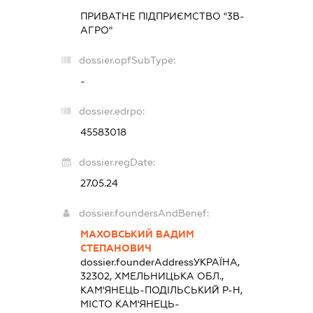
ПРИВАТНЕ ПІДПРИЄМСТВО "3В-
АГРО"
dossier.opfSubType:
-
dossier.edrpo:
45583018
dossier.regDate:
27.05.24
dossier.foundersAndBenef:
МАХОВСЬКИЙ ВАДИМ
СТЕПАНОВИЧ
dossier.founderAddress
УКРАЇНА,
32302, ХМЕЛЬНИЦЬКА ОБЛ.,
КАМ'ЯНЕЦЬ-ПОДІЛЬСЬКИЙ Р-Н,
МІСТО КАМ'ЯНЕЦЬ-