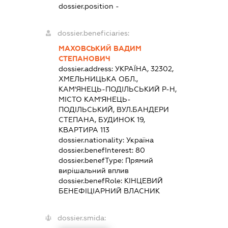
dossier.position -
dossier.beneficiaries:
МАХОВСЬКИЙ ВАДИМ
СТЕПАНОВИЧ
dossier.address:
УКРАЇНА, 32302,
ХМЕЛЬНИЦЬКА ОБЛ.,
КАМ'ЯНЕЦЬ-ПОДІЛЬСЬКИЙ Р-Н,
МІСТО КАМ'ЯНЕЦЬ-
ПОДІЛЬСЬКИЙ, ВУЛ.БАНДЕРИ
СТЕПАНА, БУДИНОК 19,
КВАРТИРА 113
dossier.nationality:
Україна
dossier.benefInterest:
80
dossier.benefType:
Прямий
вирішальний вплив
dossier.benefRole:
КІНЦЕВИЙ
БЕНЕФІЦІАРНИЙ ВЛАСНИК
dossier.smida: