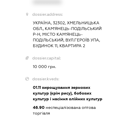
XXXXXXXXXX
dossier.address:
УКРАЇНА, 32302, ХМЕЛЬНИЦЬКА
ОБЛ., КАМ'ЯНЕЦЬ-ПОДІЛЬСЬКИЙ
Р-Н, МІСТО КАМ'ЯНЕЦЬ-
ПОДІЛЬСЬКИЙ, ВУЛ.ГЕРОЇВ УПА,
БУДИНОК 11, КВАРТИРА 2
dossier.capital:
10 000 грн.
dossier.kveds:
01.11
вирощування зернових
культур (крім рису), бобових
культур і насіння олійних культур
46.90
неспеціалізована оптова
торгівля