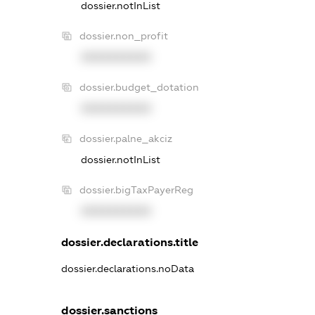
dossier.notInList
dossier.non_profit
XXXXXXXXXX
dossier.budget_dotation
XXXXXXXXXX
dossier.palne_akciz
dossier.notInList
dossier.bigTaxPayerReg
XXXXXXXXXX
dossier.declarations.title
dossier.declarations.noData
dossier.sanctions