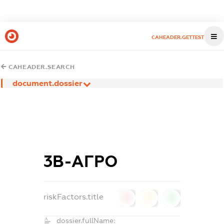
CAHEADER.GETTEST
CAHEADER.SEARCH
document.dossier
3В-АГРО
riskFactors.title
0
0
0
dossier.fullName: