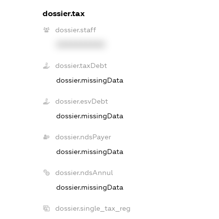
dossier.tax
dossier.staff
XXXXXXXXXX
dossier.taxDebt
dossier.missingData
dossier.esvDebt
dossier.missingData
dossier.ndsPayer
dossier.missingData
dossier.ndsAnnul
dossier.missingData
dossier.single_tax_reg