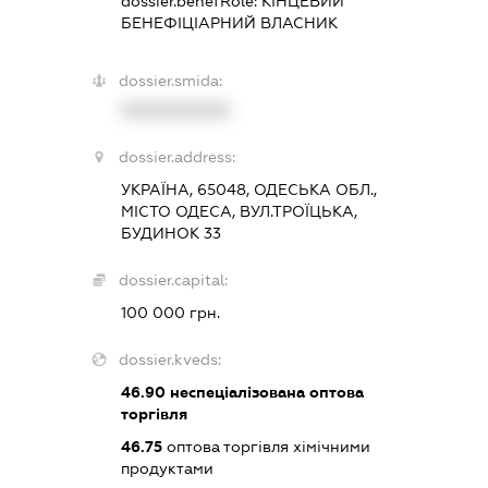
dossier.benefRole:
КІНЦЕВИЙ
БЕНЕФІЦІАРНИЙ ВЛАСНИК
dossier.smida:
XXXXXXXXXX
dossier.address:
УКРАЇНА, 65048, ОДЕСЬКА ОБЛ.,
МІСТО ОДЕСА, ВУЛ.ТРОЇЦЬКА,
БУДИНОК 33
dossier.capital:
100 000 грн.
dossier.kveds:
46.90
неспеціалізована оптова
торгівля
46.75
оптова торгівля хімічними
продуктами