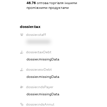
46.76
оптова торгівля іншими
проміжними продуктами
dossier.tax
dossier.staff
XXXXXXXXXX
dossier.taxDebt
dossier.missingData
dossier.esvDebt
dossier.missingData
dossier.ndsPayer
dossier.missingData
dossier.ndsAnnul