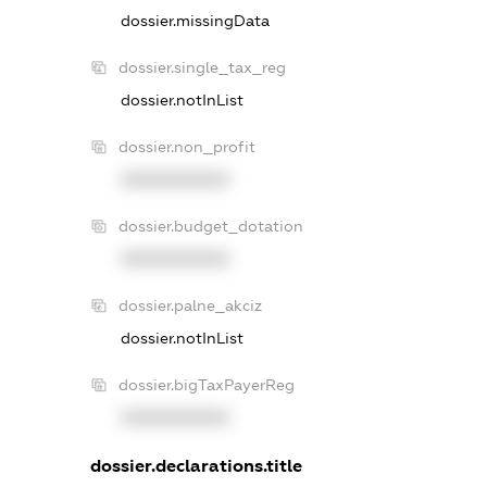
dossier.missingData
dossier.single_tax_reg
dossier.notInList
dossier.non_profit
XXXXXXXXXX
dossier.budget_dotation
XXXXXXXXXX
dossier.palne_akciz
dossier.notInList
dossier.bigTaxPayerReg
XXXXXXXXXX
dossier.declarations.title