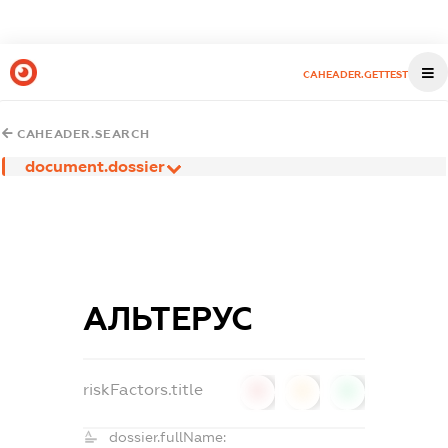
CAHEADER.GETTEST
CAHEADER.SEARCH
document.dossier
АЛЬТЕРУС
riskFactors.title
0
0
0
dossier.fullName: