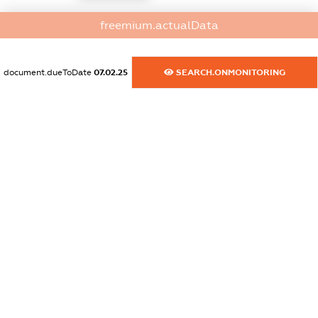
dossier.commercial_info.activity
freemium.actualData
XXXXXXXXXX
document.dueToDate
07.02.25
SEARCH.ONMONITORING
freemium.exampleText_1
freemium.exampleText_2
freemium.anonymousPerSearch2
FREEMIUM.DETAILS
FREEMIUM.REGISTER