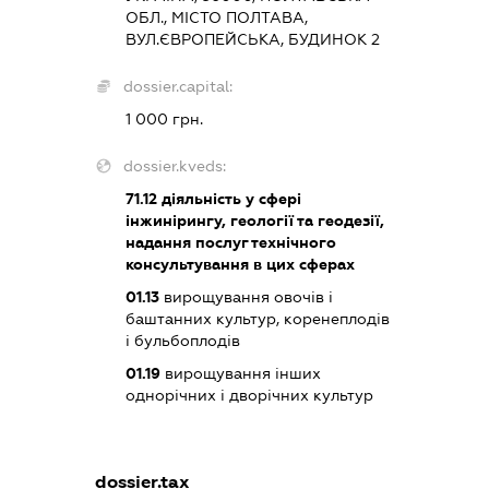
ОБЛ., МІСТО ПОЛТАВА,
ВУЛ.ЄВРОПЕЙСЬКА, БУДИНОК 2
dossier.capital:
1 000 грн.
dossier.kveds:
71.12
діяльність у сфері
інжинірингу, геології та геодезії,
надання послуг технічного
консультування в цих сферах
01.13
вирощування овочів і
баштанних культур, коренеплодів
і бульбоплодів
01.19
вирощування інших
однорічних і дворічних культур
dossier.tax