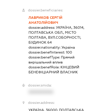
dossier.beneficiaries:
ЛАВРИКОВ СЕРГІЙ
АНАТОЛІЙОВИЧ
dossier.address:
УКРАЇНА, 36014,
ПОЛТАВСЬКА ОБЛ., МІСТО
ПОЛТАВА, ВУЛ.СОБОРНОСТІ,
БУДИНОК 64
dossier.nationality:
Україна
dossier.benefInterest:
100
dossier.benefType:
Прямий
вирішальний вплив
dossier.benefRole:
КІНЦЕВИЙ
БЕНЕФІЦІАРНИЙ ВЛАСНИК
dossier.smida:
XXXXXXXXXX
dossier.address:
УКРАЇНА, 36000, ПОЛТАВСЬКА