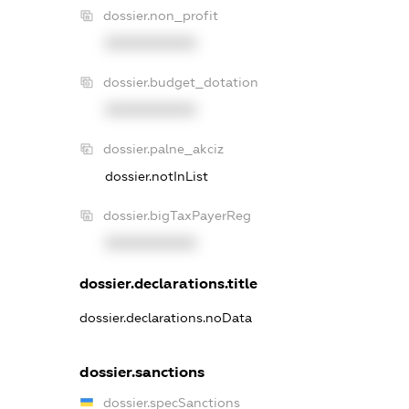
dossier.non_profit
XXXXXXXXXX
dossier.budget_dotation
XXXXXXXXXX
dossier.palne_akciz
dossier.notInList
dossier.bigTaxPayerReg
XXXXXXXXXX
dossier.declarations.title
dossier.declarations.noData
dossier.sanctions
dossier.specSanctions