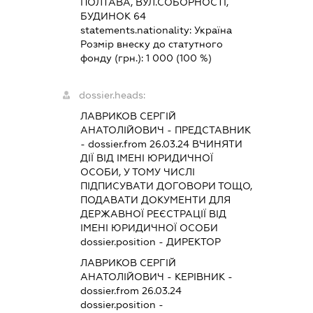
ПОЛТАВА, ВУЛ.СОБОРНОСТІ,
БУДИНОК 64
statements.nationality:
Україна
Розмір внеску до статутного
фонду (грн.):
1 000
(100 %)
dossier.heads:
ЛАВРИКОВ СЕРГІЙ
АНАТОЛІЙОВИЧ
-
ПРЕДСТАВНИК
- dossier.from 26.03.24
ВЧИНЯТИ
ДІЇ ВІД ІМЕНІ ЮРИДИЧНОЇ
ОСОБИ, У ТОМУ ЧИСЛІ
ПІДПИСУВАТИ ДОГОВОРИ ТОЩО,
ПОДАВАТИ ДОКУМЕНТИ ДЛЯ
ДЕРЖАВНОЇ РЕЄСТРАЦІЇ ВІД
ІМЕНІ ЮРИДИЧНОЇ ОСОБИ
dossier.position - ДИРЕКТОР
ЛАВРИКОВ СЕРГІЙ
АНАТОЛІЙОВИЧ
-
КЕРІВНИК
-
dossier.from 26.03.24
dossier.position -