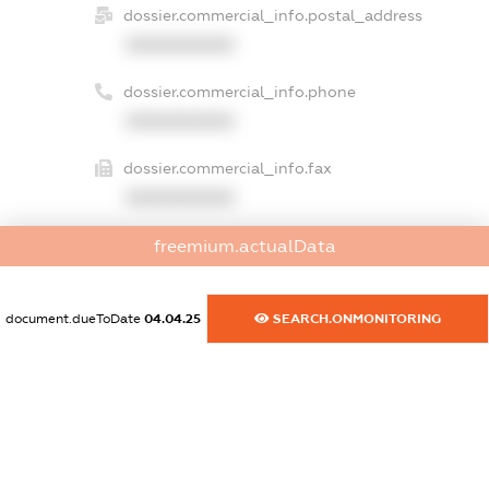
dossier.commercial_info.postal_address
XXXXXXXXXX
dossier.commercial_info.phone
XXXXXXXXXX
dossier.commercial_info.fax
XXXXXXXXXX
dossier.commercial_info.email
freemium.actualData
XXXXXXXXXX
document.dueToDate
04.04.25
SEARCH.ONMONITORING
dossier.commercial_info.website
XXXXXXXXXX
dossier.commercial_info.activity
XXXXXXXXXX