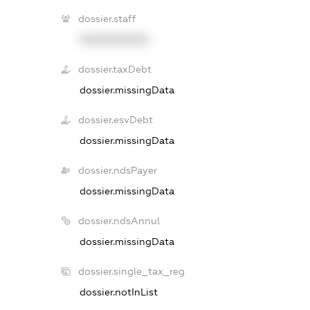
dossier.staff
XXXXXXXXXX
dossier.taxDebt
dossier.missingData
dossier.esvDebt
dossier.missingData
dossier.ndsPayer
dossier.missingData
dossier.ndsAnnul
dossier.missingData
dossier.single_tax_reg
dossier.notInList