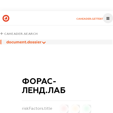
CAHEADER.GETTEST
CAHEADER.SEARCH
document.dossier
ФОРАС-
ЛЕНД.ЛАБ
riskFactors.title
0
0
0