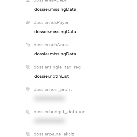
dossier.esvDebt
dossier.missingData
dossier.ndsPayer
dossier.missingData
dossier.ndsAnnul
dossier.missingData
dossier.single_tax_reg
dossier.notInList
dossier.non_profit
XXXXXXXXXX
dossier.budget_dotation
XXXXXXXXXX
dossier.palne_akciz