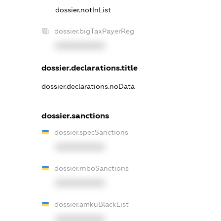
dossier.notInList
dossier.bigTaxPayerReg
XXXXXXXXXX
dossier.declarations.title
dossier.declarations.noData
dossier.sanctions
dossier.specSanctions
XXXXXXXXXX
dossier.rnboSanctions
XXXXXXXXXX
dossier.amkuBlackList
XXXXXXXXXX