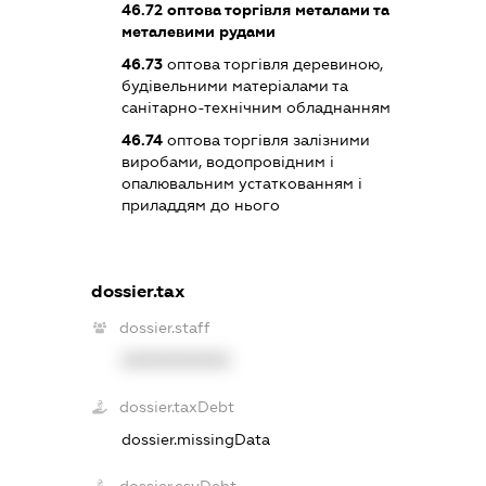
46.72
оптова торгівля металами та
металевими рудами
46.73
оптова торгівля деревиною,
будівельними матеріалами та
санітарно-технічним обладнанням
46.74
оптова торгівля залізними
виробами, водопровідним і
опалювальним устаткованням і
приладдям до нього
dossier.tax
dossier.staff
XXXXXXXXXX
dossier.taxDebt
dossier.missingData