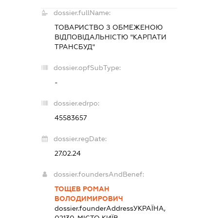
dossier.fullName:
ТОВАРИСТВО З ОБМЕЖЕНОЮ
ВІДПОВІДАЛЬНІСТЮ "КАРПАТИ
ТРАНСБУД"
dossier.opfSubType:
-
dossier.edrpo:
45583657
dossier.regDate:
27.02.24
dossier.foundersAndBenef:
ТОЩЕВ РОМАН
ВОЛОДИМИРОВИЧ
dossier.founderAddress
УКРАЇНА,
02130, МІСТО КИЇВ,