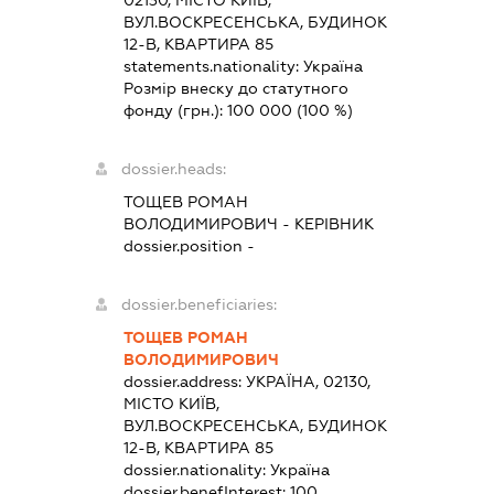
ВУЛ.ВОСКРЕСЕНСЬКА, БУДИНОК
12-В, КВАРТИРА 85
statements.nationality:
Україна
Розмір внеску до статутного
фонду (грн.):
100 000
(100 %)
dossier.heads:
ТОЩЕВ РОМАН
ВОЛОДИМИРОВИЧ
-
КЕРІВНИК
dossier.position -
dossier.beneficiaries:
ТОЩЕВ РОМАН
ВОЛОДИМИРОВИЧ
dossier.address:
УКРАЇНА, 02130,
МІСТО КИЇВ,
ВУЛ.ВОСКРЕСЕНСЬКА, БУДИНОК
12-В, КВАРТИРА 85
dossier.nationality:
Україна
dossier.benefInterest:
100