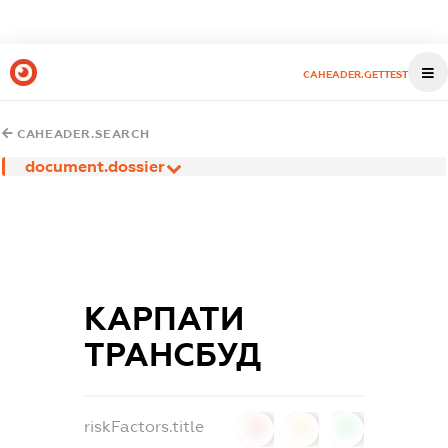
CAHEADER.GETTEST
CAHEADER.SEARCH
document.dossier
КАРПАТИ
ТРАНСБУД
riskFactors.title
0
0
0