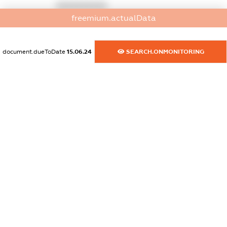
XXXXXXXXXX
freemium.actualData
dossier.commercial_info.activity
XXXXXXXXXX
document.dueToDate
15.06.24
SEARCH.ONMONITORING
freemium.exampleText_1
freemium.exampleText_2
freemium.anonymousPerSearch2
FREEMIUM.DETAILS
FREEMIUM.REGISTER