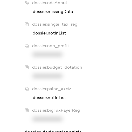
dossier.ndsAnnul
dossier.missingData
dossier.single_tax_reg
dossier.notInList
dossier.non_profit
XXXXXXXXXX
dossier.budget_dotation
XXXXXXXXXX
dossier.palne_akciz
dossier.notInList
dossier.bigTaxPayerReg
XXXXXXXXXX