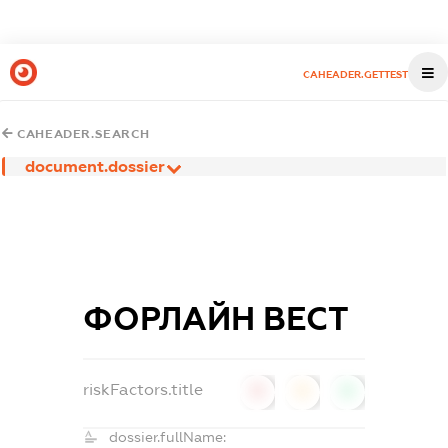
CAHEADER.GETTEST
CAHEADER.SEARCH
document.dossier
ФОРЛАЙН ВЕСТ
riskFactors.title
0
0
0
dossier.fullName: