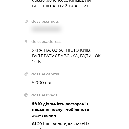
dossier.benefRole:
КІНЦЕВИЙ
БЕНЕФІЦІАРНИЙ ВЛАСНИК
dossier.smida:
XXXXXXXXXX
dossier.address:
УКРАЇНА, 02156, МІСТО КИЇВ,
ВУЛ.БРАТИСЛАВСЬКА, БУДИНОК
14-Б
dossier.capital:
5 000 грн.
dossier.kveds:
56.10
діяльність ресторанів,
надання послуг мобільного
харчування
81.29
інші види діяльності із