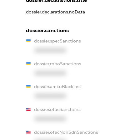
dossier.declarations.title
dossier.declarations.noData
dossier.sanctions
dossier.specSanctions
XXXXXXXXXX
dossier.rnboSanctions
XXXXXXXXXX
dossier.amkuBlackList
XXXXXXXXXX
dossier.ofacSanctions
XXXXXXXXXX
dossier.ofacNonSdnSanctions