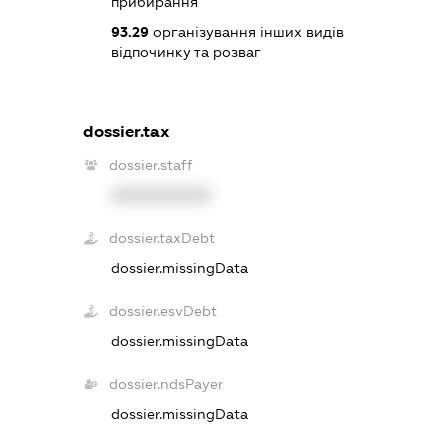
прибирання
93.29
організування інших видів
відпочинку та розваг
dossier.tax
dossier.staff
XXXXXXXXXX
dossier.taxDebt
dossier.missingData
dossier.esvDebt
dossier.missingData
dossier.ndsPayer
dossier.missingData