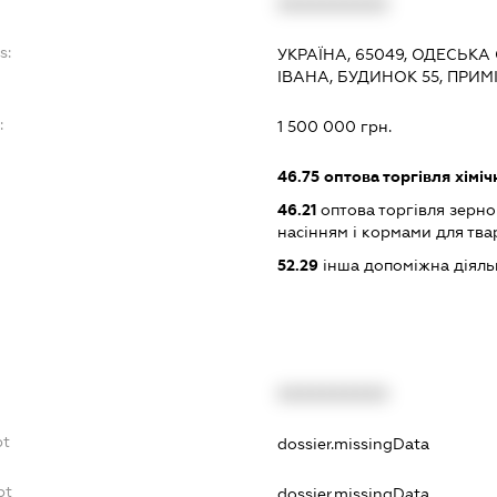
XXXXXXXXXX
s:
УКРАЇНА, 65049, ОДЕСЬКА
ІВАНА, БУДИНОК 55, ПРИ
:
1 500 000 грн.
46.75
оптова торгівля хімі
46.21
оптова торгівля зерн
насінням і кормами для тва
52.29
інша допоміжна діяльн
XXXXXXXXXX
bt
dossier.missingData
bt
dossier.missingData