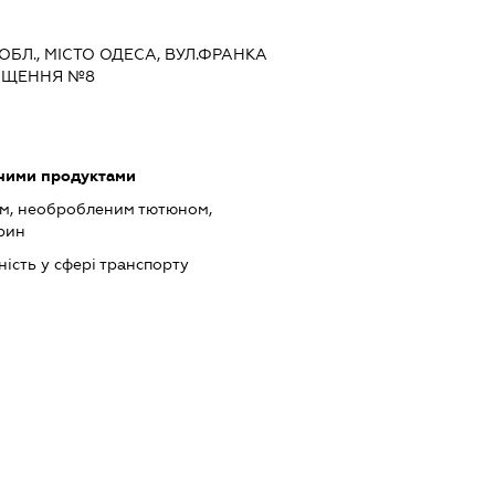
 ОБЛ., МІСТО ОДЕСА, ВУЛ.ФРАНКА
МІЩЕННЯ №8
чними продуктами
ом, необробленим тютюном,
рин
ість у сфері транспорту