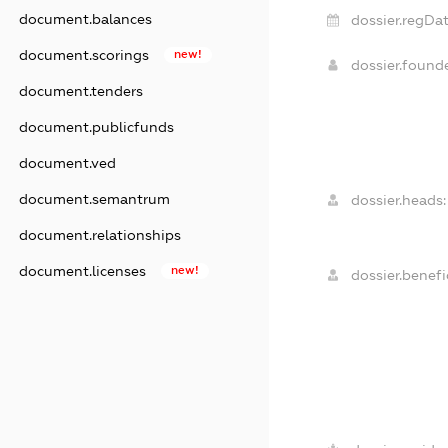
document.balances
dossier.regDat
document.scorings
new!
dossier.found
document.tenders
document.publicfunds
document.ved
document.semantrum
dossier.heads:
document.relationships
document.licenses
new!
dossier.benefic