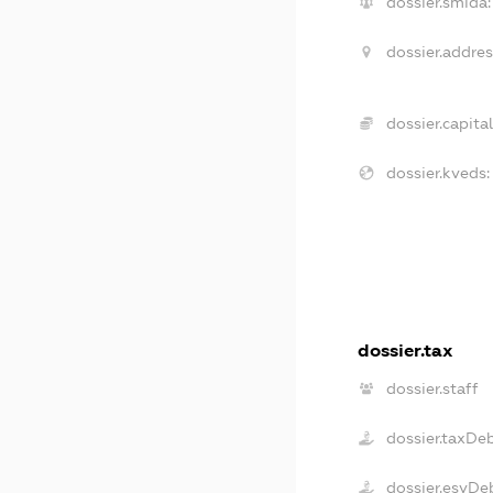
dossier.smida:
dossier.addres
dossier.capital
dossier.kveds:
dossier.tax
dossier.staff
dossier.taxDe
dossier.esvDe