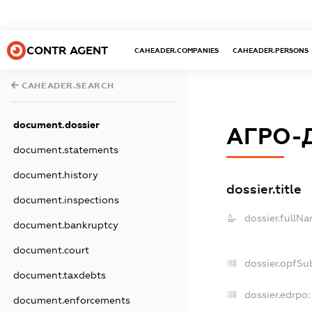
CONTR AGENT
CAHEADER.COMPANIES
CAHEADER.PERSONS
CAHEADER.SEARCH
document.dossier
АГРО-
document.statements
document.history
dossier.title
document.inspections
dossier.fullNa
document.bankruptcy
document.court
dossier.opfSu
document.taxdebts
dossier.edrpo:
document.enforcements