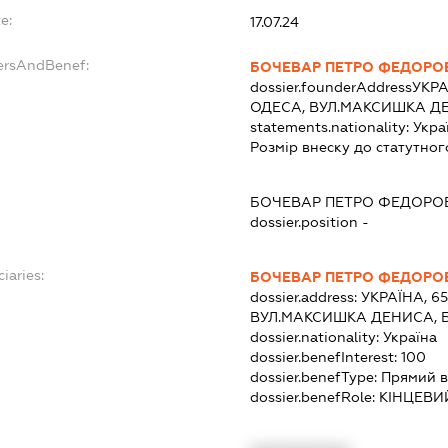
e:
17.07.24
ersAndBenef:
БОЧЕВАР ПЕТРО ФЕДОРО
dossier.founderAddress
УКРА
ОДЕСА, ВУЛ.МАКСИШКА Д
statements.nationality:
Укра
Розмір внеску до статутног
БОЧЕВАР ПЕТРО ФЕДОРО
dossier.position -
iaries:
БОЧЕВАР ПЕТРО ФЕДОРО
dossier.address:
УКРАЇНА, 6
ВУЛ.МАКСИШКА ДЕНИСА, 
dossier.nationality:
Україна
dossier.benefInterest:
100
dossier.benefType:
Прямий в
dossier.benefRole:
КІНЦЕВИ