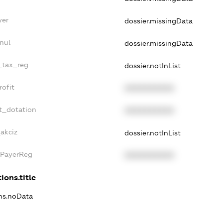
yer
dossier.missingData
nul
dossier.missingData
e_tax_reg
dossier.notInList
rofit
XXXXXXXXXX
t_dotation
XXXXXXXXXX
_akciz
dossier.notInList
xPayerReg
XXXXXXXXXX
ions.title
ons.noData