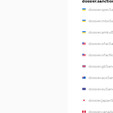
dossier.sanctio
dossier.specS
dossier.rnboS
dossier.amkuB
dossier.ofacS
dossier.ofac
dossier.gbSan
dossier.ausSa
dossier.euSan
dossier.japan
dossier.canad