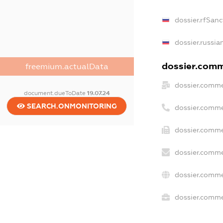
dossier.rfSanc
dossier.russia
dossier.comme
freemium.actualData
dossier.comme
document.dueToDate
19.07.24
SEARCH.ONMONITORING
dossier.comme
dossier.comme
dossier.comme
dossier.comme
dossier.commer