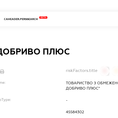
BETA
CAHEADER.PERSSEARCH
ДОБРИВО ПЛЮС
riskFactors.title
0
me:
ТОВАРИСТВО З ОБМЕЖЕН
ДОБРИВО ПЛЮС"
bType:
-
45584302