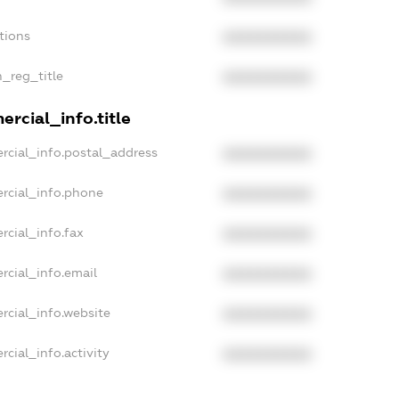
tions
XXXXXXXXXX
n_reg_title
XXXXXXXXXX
rcial_info.title
rcial_info.postal_address
XXXXXXXXXX
rcial_info.phone
XXXXXXXXXX
rcial_info.fax
XXXXXXXXXX
rcial_info.email
XXXXXXXXXX
rcial_info.website
XXXXXXXXXX
cial_info.activity
XXXXXXXXXX