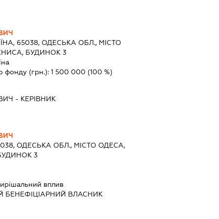
ВИЧ
ЇНА, 65038, ОДЕСЬКА ОБЛ., МІСТО
ЕНИСА, БУДИНОК 3
їна
о фонду (грн.):
1 500 000
(100 %)
ВИЧ
-
КЕРІВНИК
ВИЧ
5038, ОДЕСЬКА ОБЛ., МІСТО ОДЕСА,
БУДИНОК 3
ирішальний вплив
Й БЕНЕФІЦІАРНИЙ ВЛАСНИК