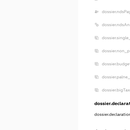
dossier.ndsPa
dossier.ndsAn
dossier.singl
dossier.non_p
dossier.budge
dossier.palne
dossier.bigTa
dossier.declarat
dossier.declarati