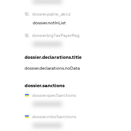
XXXXXXXXXX
dossier.palne_akciz
dossier.notInList
dossier.bigTaxPayerReg
XXXXXXXXXX
dossier.declarations.title
dossier.declarations.noData
dossier.sanctions
dossier.specSanctions
XXXXXXXXXX
dossier.rnboSanctions
XXXXXXXXXX