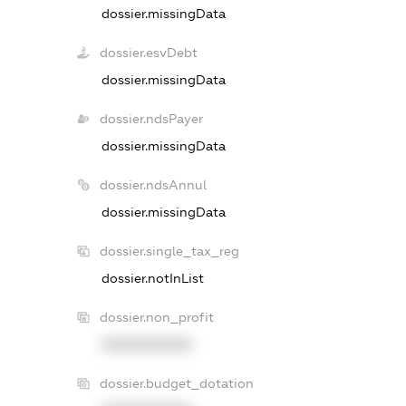
dossier.missingData
dossier.esvDebt
dossier.missingData
dossier.ndsPayer
dossier.missingData
dossier.ndsAnnul
dossier.missingData
dossier.single_tax_reg
dossier.notInList
dossier.non_profit
XXXXXXXXXX
dossier.budget_dotation