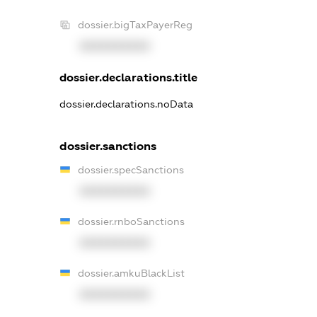
dossier.bigTaxPayerReg
XXXXXXXXXX
dossier.declarations.title
dossier.declarations.noData
dossier.sanctions
dossier.specSanctions
XXXXXXXXXX
dossier.rnboSanctions
XXXXXXXXXX
dossier.amkuBlackList
XXXXXXXXXX