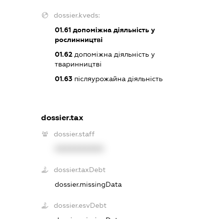
dossier.kveds:
01.61
допоміжна діяльність у
рослинництві
01.62
допоміжна діяльність у
тваринництві
01.63
післяурожайна діяльність
dossier.tax
dossier.staff
XXXXXXXXXX
dossier.taxDebt
dossier.missingData
dossier.esvDebt