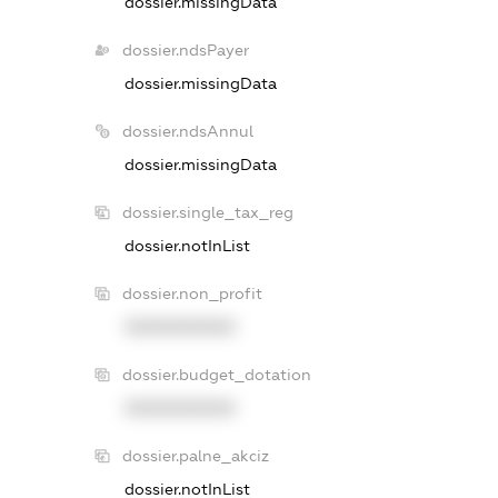
dossier.missingData
dossier.ndsPayer
dossier.missingData
dossier.ndsAnnul
dossier.missingData
dossier.single_tax_reg
dossier.notInList
dossier.non_profit
XXXXXXXXXX
dossier.budget_dotation
XXXXXXXXXX
dossier.palne_akciz
dossier.notInList