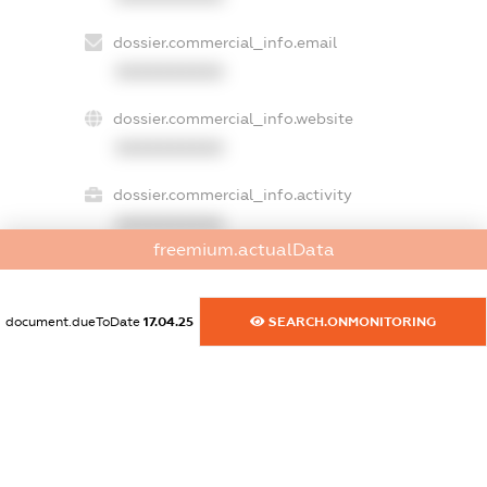
dossier.commercial_info.email
XXXXXXXXXX
dossier.commercial_info.website
XXXXXXXXXX
dossier.commercial_info.activity
XXXXXXXXXX
freemium.actualData
freemium.exampleText_1
document.dueToDate
17.04.25
SEARCH.ONMONITORING
freemium.exampleText_2
freemium.anonymousPerSearch2
FREEMIUM.DETAILS
FREEMIUM.REGISTER