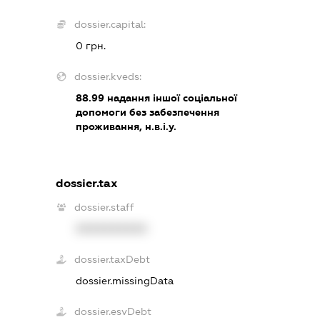
dossier.capital:
0 грн.
dossier.kveds:
88.99
надання іншої соціальної
допомоги без забезпечення
проживання, н.в.і.у.
dossier.tax
dossier.staff
XXXXXXXXXX
dossier.taxDebt
dossier.missingData
dossier.esvDebt