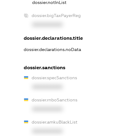
dossier.notInList
dossier.bigTaxPayerReg
XXXXXXXXXX
dossier.declarations.title
dossier.declarations.noData
dossier.sanctions
dossier.specSanctions
XXXXXXXXXX
dossier.rnboSanctions
XXXXXXXXXX
dossier.amkuBlackList
XXXXXXXXXX