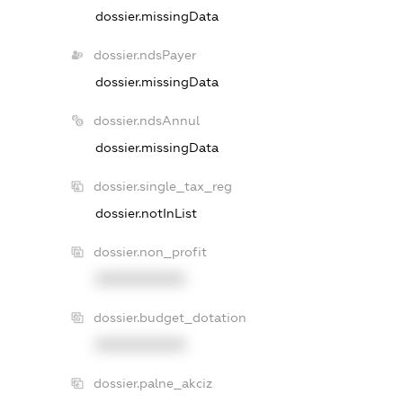
dossier.missingData
dossier.ndsPayer
dossier.missingData
dossier.ndsAnnul
dossier.missingData
dossier.single_tax_reg
dossier.notInList
dossier.non_profit
XXXXXXXXXX
dossier.budget_dotation
XXXXXXXXXX
dossier.palne_akciz