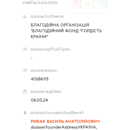
riskFactors.title
0
0
0
dossier.fullName:
БЛАГОДІЙНА ОРГАНІЗАЦІЯ
"БЛАГОДІЙНИЙ ФОНД "ГОРДІСТЬ
КРАЇНИ"
dossier.opfSubType:
-
dossier.edrpo:
45586113
dossier.regDate:
06.05.24
dossier.foundersAndBenef:
РИБАК ВАСИЛЬ АНАТОЛІЙОВИЧ
dossier.founderAddress
УКРАЇНА,