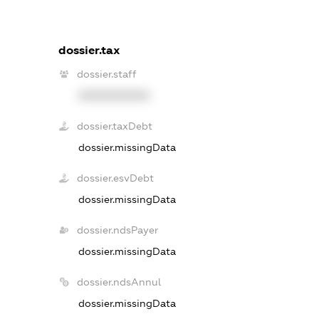
dossier.tax
dossier.staff
XXXXXXXXXX
dossier.taxDebt
dossier.missingData
dossier.esvDebt
dossier.missingData
dossier.ndsPayer
dossier.missingData
dossier.ndsAnnul
dossier.missingData