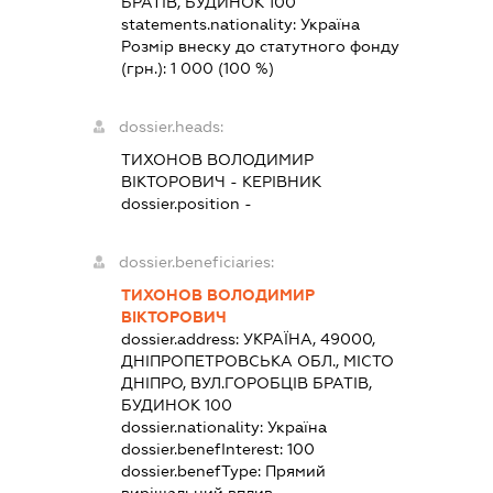
БРАТІВ, БУДИНОК 100
statements.nationality:
Україна
Розмір внеску до статутного фонду
(грн.):
1 000
(100 %)
dossier.heads:
ТИХОНОВ ВОЛОДИМИР
ВІКТОРОВИЧ
-
КЕРІВНИК
dossier.position -
dossier.beneficiaries:
ТИХОНОВ ВОЛОДИМИР
ВІКТОРОВИЧ
dossier.address:
УКРАЇНА, 49000,
ДНІПРОПЕТРОВСЬКА ОБЛ., МІСТО
ДНІПРО, ВУЛ.ГОРОБЦІВ БРАТІВ,
БУДИНОК 100
dossier.nationality:
Україна
dossier.benefInterest:
100
dossier.benefType:
Прямий
вирішальний вплив