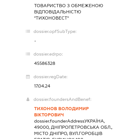
ТОВАРИСТВО З ОБМЕЖЕНОЮ
ВІДПОВІДАЛЬНІСТЮ
"ТИХОНОВЕСТ"
dossier.opfSubType:
-
dossier.edrpo:
45586328
dossier.regDate:
17.04.24
dossier.foundersAndBenef:
ТИХОНОВ ВОЛОДИМИР
ВІКТОРОВИЧ
dossier.founderAddress
УКРАЇНА,
49000, ДНІПРОПЕТРОВСЬКА ОБЛ.,
МІСТО ДНІПРО, ВУЛ.ГОРОБЦІВ