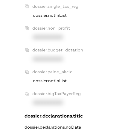
dossier.single_tax_reg
dossier.notInList
dossier.non_profit
XXXXXXXXXX
dossier.budget_dotation
XXXXXXXXXX
dossier.palne_akciz
dossier.notInList
dossier.bigTaxPayerReg
XXXXXXXXXX
dossier.declarations.title
dossier.declarations.noData