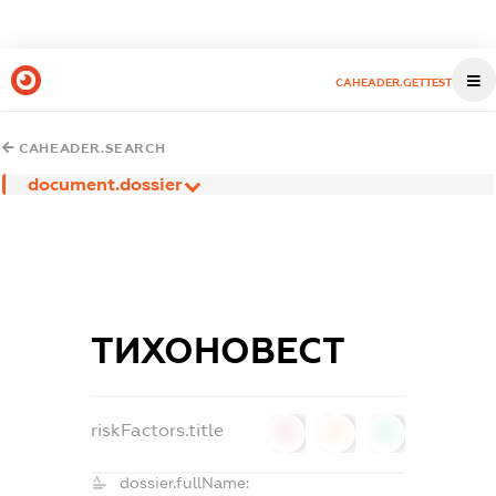
CAHEADER.GETTEST
CAHEADER.SEARCH
document.dossier
ТИХОНОВЕСТ
riskFactors.title
0
0
0
dossier.fullName: