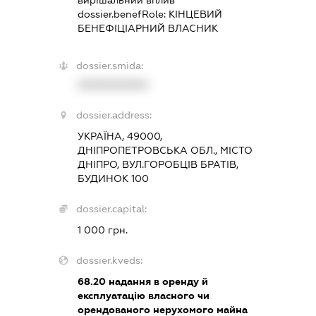
dossier.benefRole:
КІНЦЕВИЙ
БЕНЕФІЦІАРНИЙ ВЛАСНИК
dossier.smida:
XXXXXXXXXX
dossier.address:
УКРАЇНА, 49000,
ДНІПРОПЕТРОВСЬКА ОБЛ., МІСТО
ДНІПРО, ВУЛ.ГОРОБЦІВ БРАТІВ,
БУДИНОК 100
dossier.capital:
1 000 грн.
dossier.kveds:
68.20
надання в оренду й
експлуатацію власного чи
орендованого нерухомого майна