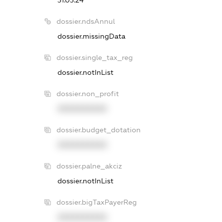
dossier.ndsAnnul
dossier.missingData
dossier.single_tax_reg
dossier.notInList
dossier.non_profit
XXXXXXXXXX
dossier.budget_dotation
XXXXXXXXXX
dossier.palne_akciz
dossier.notInList
dossier.bigTaxPayerReg
XXXXXXXXXX