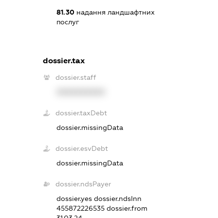
81.30
надання ландшафтних
послуг
dossier.tax
dossier.staff
XXXXXXXXXX
dossier.taxDebt
dossier.missingData
dossier.esvDebt
dossier.missingData
dossier.ndsPayer
dossier.yes
dossier.ndsInn
455872226535
dossier.from
31.03.24