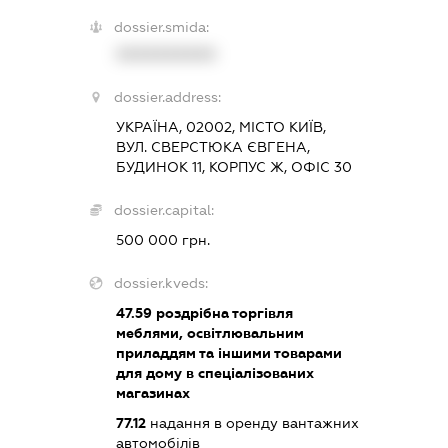
dossier.smida:
XXXXXXXXXX
dossier.address:
УКРАЇНА, 02002, МІСТО КИЇВ,
ВУЛ. СВЕРСТЮКА ЄВГЕНА,
БУДИНОК 11, КОРПУС Ж, ОФІС 30
dossier.capital:
500 000 грн.
dossier.kveds:
47.59
роздрібна торгівля
меблями, освітлювальним
приладдям та іншими товарами
для дому в спеціалізованих
магазинах
77.12
надання в оренду вантажних
автомобілів