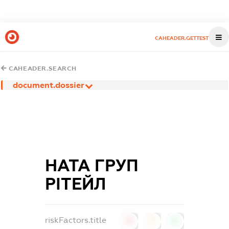
CAHEADER.GETTEST
CAHEADER.SEARCH
document.dossier
НАТА ГРУП
РІТЕЙЛ
riskFactors.title
0
0
0