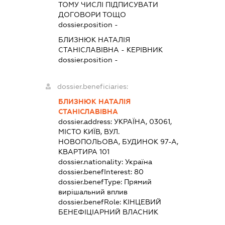
ТОМУ ЧИСЛІ ПІДПИСУВАТИ
ДОГОВОРИ ТОЩО
dossier.position -
БЛИЗНЮК НАТАЛІЯ
СТАНІСЛАВІВНА
-
КЕРІВНИК
dossier.position -
dossier.beneficiaries:
БЛИЗНЮК НАТАЛІЯ
СТАНІСЛАВІВНА
dossier.address:
УКРАЇНА, 03061,
МІСТО КИЇВ, ВУЛ.
НОВОПОЛЬОВА, БУДИНОК 97-А,
КВАРТИРА 101
dossier.nationality:
Україна
dossier.benefInterest:
80
dossier.benefType:
Прямий
вирішальний вплив
dossier.benefRole:
КІНЦЕВИЙ
БЕНЕФІЦІАРНИЙ ВЛАСНИК