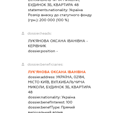
БУДИНОК 3Б, КВАРТИРА 48
statements.nationality:
Україна
Розмір внеску до статутного фонду
(грн.):
200 000
(100 %)
dossier.heads:
ЛУК'ЯНОВА ОКСАНА ІВАНІВНА
-
КЕРІВНИК
dossier.position -
dossier.beneficiaries:
ЛУК'ЯНОВА ОКСАНА ІВАНІВНА
dossier.address:
УКРАЇНА, 02184,
МІСТО КИЇВ, ВУЛ.КИБАЛЬЧИЧА
МИКОЛИ, БУДИНОК 3Б, КВАРТИРА
48
dossier.nationality:
Україна
dossier.benefInterest:
100
dossier.benefType:
Прямий
вирішальний вплив