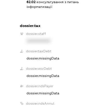
62.02
консультування з питань
інформатизації
dossier.tax
dossier.staff
XXXXXXXXXX
dossier.taxDebt
dossier.missingData
dossier.esvDebt
dossier.missingData
dossier.ndsPayer
dossier.missingData
dossier.ndsAnnul