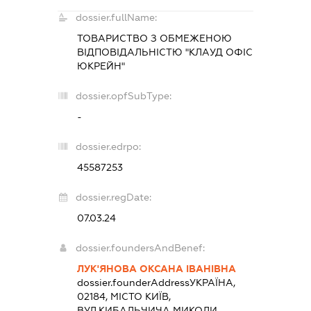
dossier.fullName:
ТОВАРИСТВО З ОБМЕЖЕНОЮ
ВІДПОВІДАЛЬНІСТЮ "КЛАУД ОФІС
ЮКРЕЙН"
dossier.opfSubType:
-
dossier.edrpo:
45587253
dossier.regDate:
07.03.24
dossier.foundersAndBenef:
ЛУК'ЯНОВА ОКСАНА ІВАНІВНА
dossier.founderAddress
УКРАЇНА,
02184, МІСТО КИЇВ,
ВУЛ.КИБАЛЬЧИЧА МИКОЛИ,