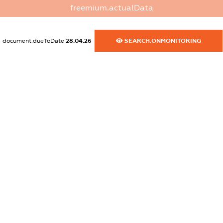
freemium.actualData
dossier.commercial_info.activity
XXXXXXXXXX
document.dueToDate
28.04.26
SEARCH.ONMONITORING
freemium.exampleText_1
freemium.exampleText_2
freemium.anonymousPerSearch2
FREEMIUM.DETAILS
FREEMIUM.REGISTER