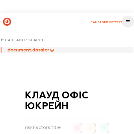
CAHEADER.GETTEST
CAHEADER.SEARCH
document.dossier
КЛАУД ОФІС
ЮКРЕЙН
riskFactors.title
0
0
0