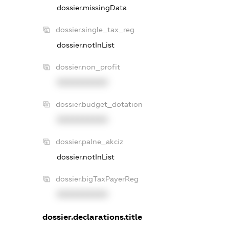
dossier.missingData
dossier.single_tax_reg
dossier.notInList
dossier.non_profit
XXXXXXXXXX
dossier.budget_dotation
XXXXXXXXXX
dossier.palne_akciz
dossier.notInList
dossier.bigTaxPayerReg
XXXXXXXXXX
dossier.declarations.title