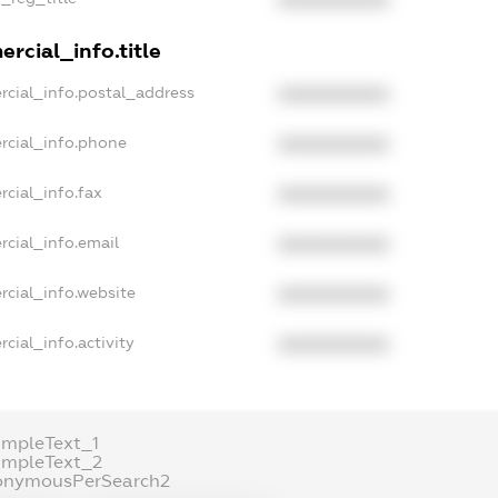
rcial_info.title
rcial_info.postal_address
XXXXXXXXXX
rcial_info.phone
XXXXXXXXXX
cial_info.fax
XXXXXXXXXX
rcial_info.email
XXXXXXXXXX
rcial_info.website
XXXXXXXXXX
cial_info.activity
XXXXXXXXXX
ampleText_1
ampleText_2
onymousPerSearch2