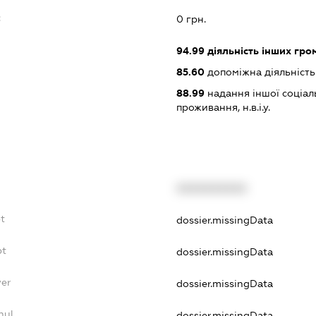
:
0 грн.
94.99
діяльність інших грома
85.60
допоміжна діяльність 
88.99
надання іншої соціал
проживання, н.в.і.у.
XXXXXXXXXX
t
dossier.missingData
bt
dossier.missingData
yer
dossier.missingData
nul
dossier.missingData