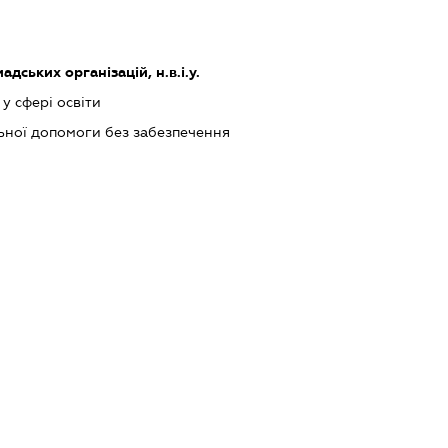
дських організацій, н.в.і.у.
у сфері освіти
ьної допомоги без забезпечення