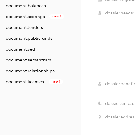
document.balances
dossier.heads:
document.scorings
new!
document.tenders
document.publicfunds
document.ved
document.semantrum
document.relationships
document.licenses
new!
dossier.benefic
dossier.smida:
dossier.addres