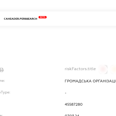
BETA
CAHEADER.PERSSEARCH
riskFactors.title
0
0
me:
ГРОМАДСЬКА ОРГАНІЗАЦІЯ
bType:
-
45587280
e:
07.03.24