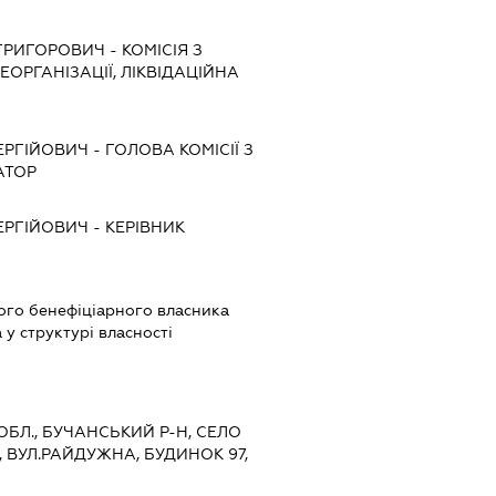
ГРИГОРОВИЧ
-
КОМІСІЯ З
ЕОРГАНІЗАЦІЇ, ЛІКВІДАЦІЙНА
ЕРГІЙОВИЧ
-
ГОЛОВА КОМІСІЇ З
АТОР
ЕРГІЙОВИЧ
-
КЕРІВНИК
вого бенефіціарного власника
у структурі власності
 ОБЛ., БУЧАНСЬКИЙ Р-Н, СЕЛО
 ВУЛ.РАЙДУЖНА, БУДИНОК 97,