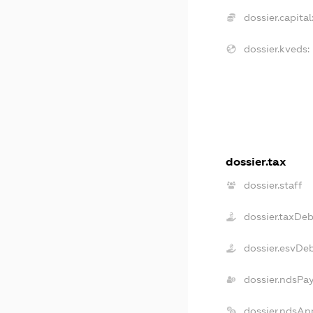
dossier.capital
dossier.kveds:
dossier.tax
dossier.staff
dossier.taxDeb
dossier.esvDe
dossier.ndsPa
dossier.ndsAn