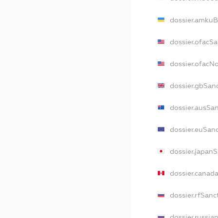
dossier.amkuB
dossier.ofacSa
dossier.ofacN
dossier.gbSan
dossier.ausSa
dossier.euSan
dossier.japan
dossier.canad
dossier.rfSanc
dossier.russia