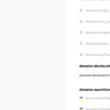
dossier.single
dossier.non_pr
dossier.budge
dossier.palne_
dossier.bigTa
dossier.declarat
dossier.declarati
dossier.sanctio
dossier.specS
dossier.rnboS