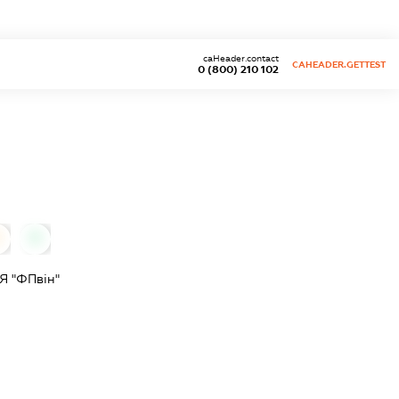
caHeader.contact
CAHEADER.GETTEST
0 (800) 210 102
0
 "ФПвін"