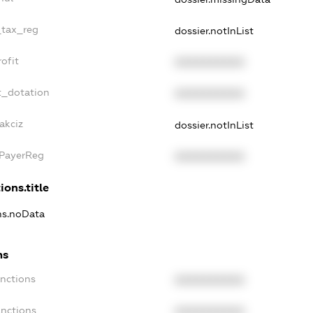
_tax_reg
dossier.notInList
ofit
XXXXXXXXXX
t_dotation
XXXXXXXXXX
akciz
dossier.notInList
xPayerReg
XXXXXXXXXX
ions.title
ons.noData
ns
anctions
XXXXXXXXXX
anctions
XXXXXXXXXX