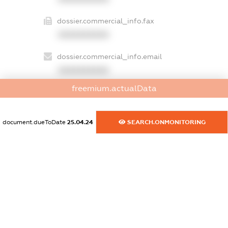
dossier.commercial_info.fax
XXXXXXXXXX
dossier.commercial_info.email
XXXXXXXXXX
freemium.actualData
dossier.commercial_info.website
XXXXXXXXXX
document.dueToDate
25.04.24
SEARCH.ONMONITORING
dossier.commercial_info.activity
XXXXXXXXXX
freemium.exampleText_1
freemium.exampleText_2
freemium.anonymousPerSearch2
FREEMIUM.DETAILS