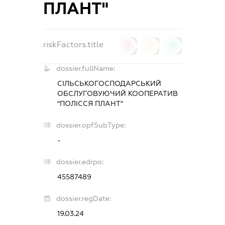
ПЛАНТ"
riskFactors.title
0
0
0
dossier.fullName:
СІЛЬСЬКОГОСПОДАРСЬКИЙ
ОБСЛУГОВУЮЧИЙ КООПЕРАТИВ
"ПОЛІССЯ ПЛАНТ"
dossier.opfSubType:
-
dossier.edrpo:
45587489
dossier.regDate:
19.03.24