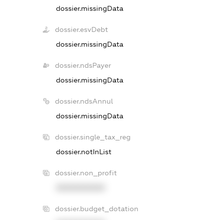
dossier.missingData
dossier.esvDebt
dossier.missingData
dossier.ndsPayer
dossier.missingData
dossier.ndsAnnul
dossier.missingData
dossier.single_tax_reg
dossier.notInList
dossier.non_profit
XXXXXXXXXX
dossier.budget_dotation