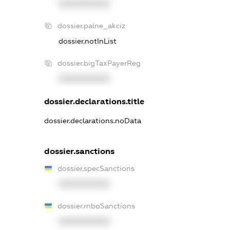
XXXXXXXXXX
dossier.palne_akciz
dossier.notInList
dossier.bigTaxPayerReg
XXXXXXXXXX
dossier.declarations.title
dossier.declarations.noData
dossier.sanctions
dossier.specSanctions
XXXXXXXXXX
dossier.rnboSanctions
XXXXXXXXXX