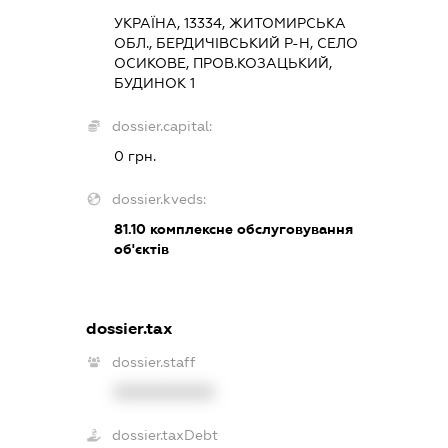
УКРАЇНА, 13334, ЖИТОМИРСЬКА
ОБЛ., БЕРДИЧІВСЬКИЙ Р-Н, СЕЛО
ОСИКОВЕ, ПРОВ.КОЗАЦЬКИЙ,
БУДИНОК 1
dossier.capital:
0 грн.
dossier.kveds:
81.10
комплексне обслуговування
об'єктів
dossier.tax
dossier.staff
XXXXXXXXXX
dossier.taxDebt