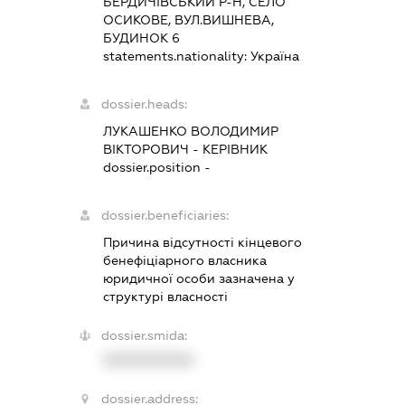
БЕРДИЧІВСЬКИЙ Р-Н, СЕЛО
ОСИКОВЕ, ВУЛ.ВИШНЕВА,
БУДИНОК 6
statements.nationality:
Україна
dossier.heads:
ЛУКАШЕНКО ВОЛОДИМИР
ВІКТОРОВИЧ
-
КЕРІВНИК
dossier.position -
dossier.beneficiaries:
Причина відсутності кінцевого
бенефіціарного власника
юридичної особи зазначена у
структурі власності
dossier.smida:
XXXXXXXXXX
dossier.address: