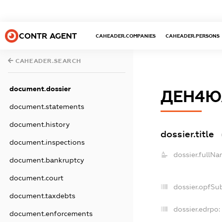
CONTR AGENT
CAHEADER.COMPANIES
CAHEADER.PERSONS
CAHEADER.SEARCH
document.dossier
ДЕН4Ю
document.statements
document.history
dossier.title
document.inspections
dossier.fullNa
document.bankruptcy
document.court
dossier.opfSu
document.taxdebts
dossier.edrpo:
document.enforcements