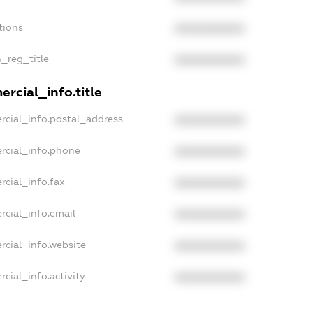
tions
XXXXXXXXXX
n_reg_title
XXXXXXXXXX
rcial_info.title
rcial_info.postal_address
XXXXXXXXXX
rcial_info.phone
XXXXXXXXXX
rcial_info.fax
XXXXXXXXXX
rcial_info.email
XXXXXXXXXX
rcial_info.website
XXXXXXXXXX
cial_info.activity
XXXXXXXXXX