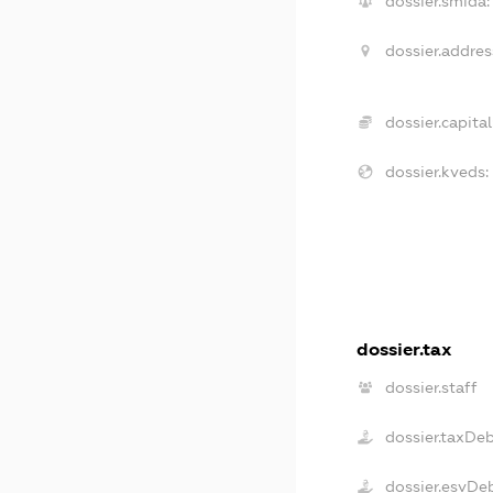
dossier.smida:
dossier.addres
dossier.capital
dossier.kveds:
dossier.tax
dossier.staff
dossier.taxDe
dossier.esvDe