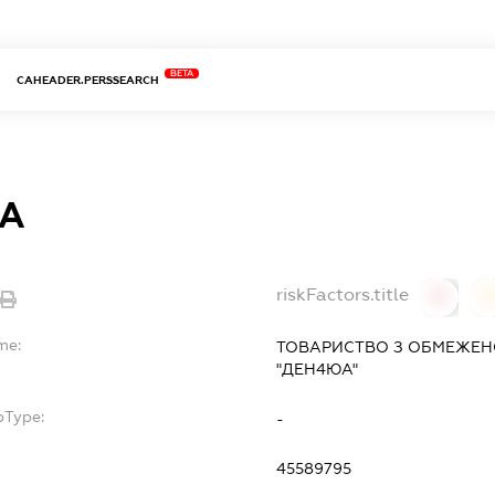
BETA
CAHEADER.PERSSEARCH
А
riskFactors.title
0
0
me:
ТОВАРИСТВО З ОБМЕЖЕН
"ДЕН4ЮА"
bType:
-
45589795