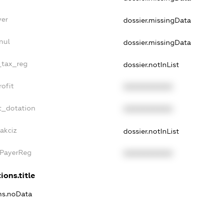
yer
dossier.missingData
nul
dossier.missingData
e_tax_reg
dossier.notInList
rofit
XXXXXXXXXX
t_dotation
XXXXXXXXXX
akciz
dossier.notInList
xPayerReg
XXXXXXXXXX
ions.title
ons.noData