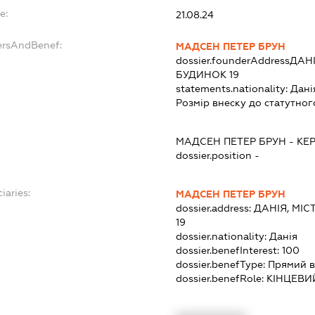
e:
21.08.24
ersAndBenef:
МАДСЕН ПЕТЕР БРУН
dossier.founderAddress
ДАНІ
БУДИНОК 19
statements.nationality:
Дані
Розмір внеску до статутног
МАДСЕН ПЕТЕР БРУН
-
КЕ
dossier.position -
iaries:
МАДСЕН ПЕТЕР БРУН
dossier.address:
ДАНІЯ, МІС
19
dossier.nationality:
Данія
dossier.benefInterest:
100
dossier.benefType:
Прямий в
dossier.benefRole:
КІНЦЕВИ