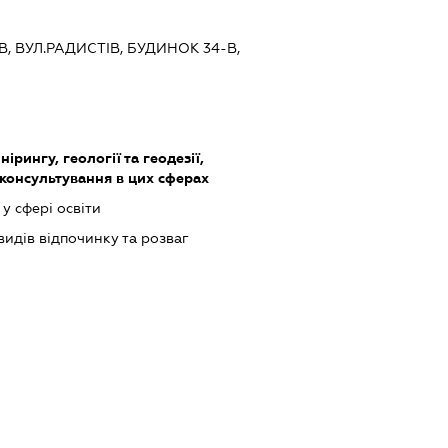
ЇВ, ВУЛ.РАДИСТІВ, БУДИНОК 34-В,
ірингу, геології та геодезії,
 консультування в цих сферах
у сфері освіти
идів відпочинку та розваг