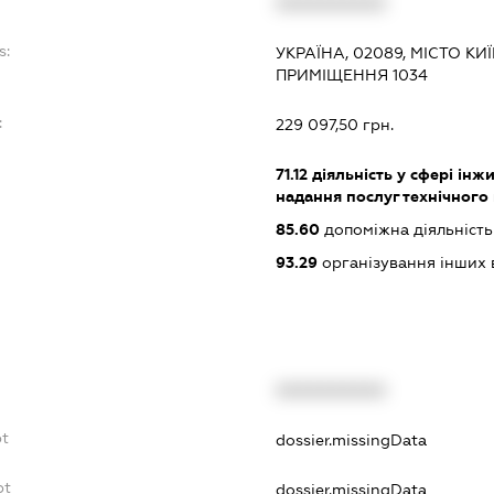
XXXXXXXXXX
s:
УКРАЇНА, 02089, МІСТО КИ
ПРИМІЩЕННЯ 1034
:
229 097,50 грн.
71.12
діяльність у сфері інжин
надання послуг технічного
85.60
допоміжна діяльність 
93.29
організування інших в
XXXXXXXXXX
bt
dossier.missingData
bt
dossier.missingData