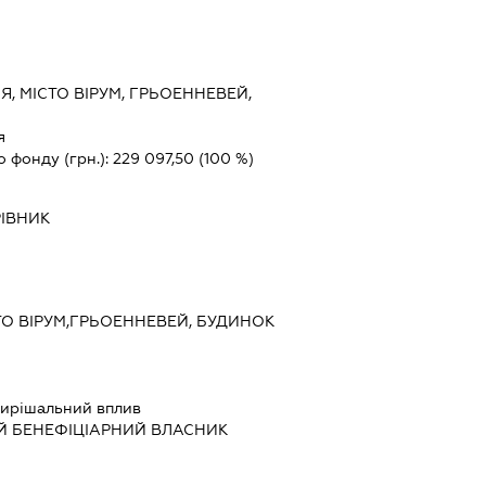
Я, МІСТО ВІРУМ, ГРЬОЕННЕВЕЙ,
я
о фонду (грн.):
229 097,50
(100 %)
РІВНИК
ТО ВІРУМ,ГРЬОЕННЕВЕЙ, БУДИНОК
ирішальний вплив
Й БЕНЕФІЦІАРНИЙ ВЛАСНИК