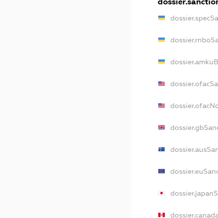
dossier.sanctio
dossier.specS
dossier.rnboS
dossier.amkuB
dossier.ofacS
dossier.ofac
dossier.gbSan
dossier.ausSa
dossier.euSan
dossier.japan
dossier.canad