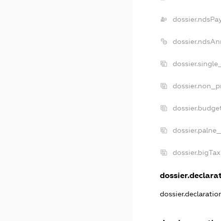
dossier.ndsPa
dossier.ndsAn
dossier.singl
dossier.non_p
dossier.budge
dossier.palne_
dossier.bigTa
dossier.declarat
dossier.declarati