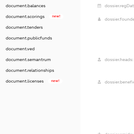
document.balances
dossier.regDat
document.scorings
new!
dossier.found
document.tenders
document.publicfunds
document.ved
document.semantrum
dossier.heads:
document.relationships
document.licenses
new!
dossier.benefic