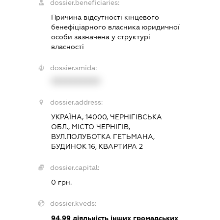
dossier.beneficiaries:
Причина відсутності кінцевого
бенефіціарного власника юридичної
особи зазначена у структурі
власності
dossier.smida:
XXXXXXXXXX
dossier.address:
УКРАЇНА, 14000, ЧЕРНІГІВСЬКА
ОБЛ., МІСТО ЧЕРНІГІВ,
ВУЛ.ПОЛУБОТКА ГЕТЬМАНА,
БУДИНОК 16, КВАРТИРА 2
dossier.capital:
0 грн.
dossier.kveds:
94.99
діяльність інших громадських