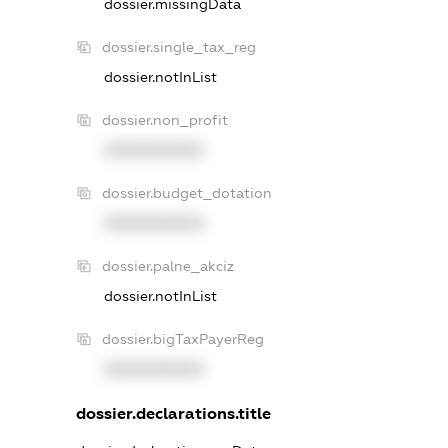
dossier.missingData
dossier.single_tax_reg
dossier.notInList
dossier.non_profit
XXXXXXXXXX
dossier.budget_dotation
XXXXXXXXXX
dossier.palne_akciz
dossier.notInList
dossier.bigTaxPayerReg
XXXXXXXXXX
dossier.declarations.title