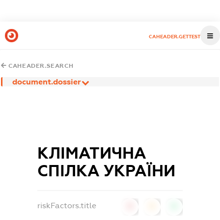
CAHEADER.GETTEST
CAHEADER.SEARCH
document.dossier
КЛІМАТИЧНА
СПІЛКА УКРАЇНИ
riskFactors.title
0
0
0