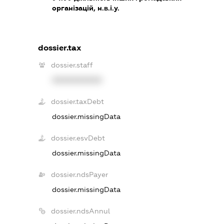
організацій, н.в.і.у.
dossier.tax
dossier.staff
XXXXXXXXXX
dossier.taxDebt
dossier.missingData
dossier.esvDebt
dossier.missingData
dossier.ndsPayer
dossier.missingData
dossier.ndsAnnul