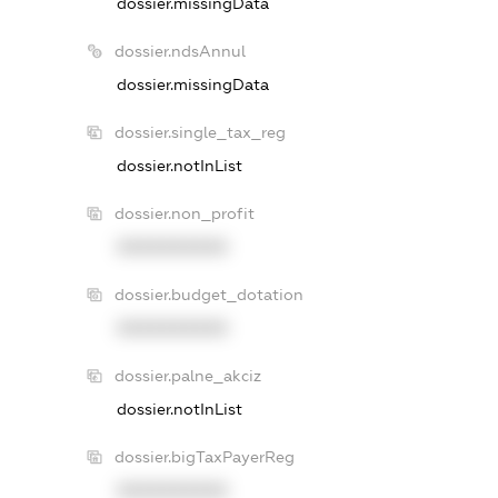
dossier.missingData
dossier.ndsAnnul
dossier.missingData
dossier.single_tax_reg
dossier.notInList
dossier.non_profit
XXXXXXXXXX
dossier.budget_dotation
XXXXXXXXXX
dossier.palne_akciz
dossier.notInList
dossier.bigTaxPayerReg
XXXXXXXXXX