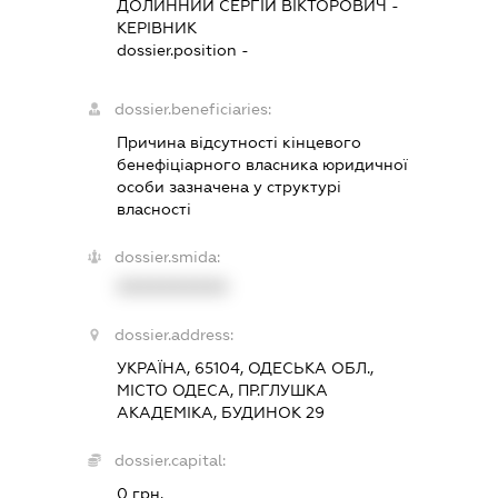
ДОЛИННИЙ СЕРГІЙ ВІКТОРОВИЧ
-
КЕРІВНИК
dossier.position -
dossier.beneficiaries:
Причина відсутності кінцевого
бенефіціарного власника юридичної
особи зазначена у структурі
власності
dossier.smida:
XXXXXXXXXX
dossier.address:
УКРАЇНА, 65104, ОДЕСЬКА ОБЛ.,
МІСТО ОДЕСА, ПР.ГЛУШКА
АКАДЕМІКА, БУДИНОК 29
dossier.capital:
0 грн.