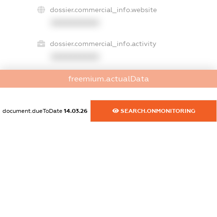
dossier.commercial_info.website
XXXXXXXXXX
dossier.commercial_info.activity
XXXXXXXXXX
freemium.actualData
freemium.exampleText_1
freemium.exampleText_2
document.dueToDate
14.03.26
SEARCH.ONMONITORING
freemium.anonymousPerSearch2
FREEMIUM.DETAILS
FREEMIUM.REGISTER