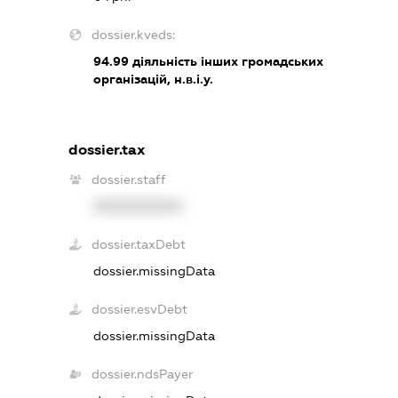
dossier.kveds:
94.99
діяльність інших громадських
організацій, н.в.і.у.
dossier.tax
dossier.staff
XXXXXXXXXX
dossier.taxDebt
dossier.missingData
dossier.esvDebt
dossier.missingData
dossier.ndsPayer