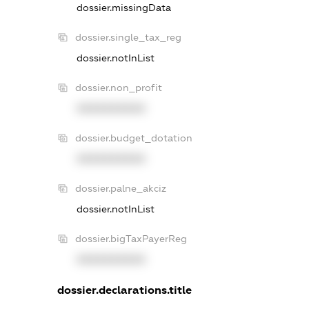
dossier.missingData
dossier.single_tax_reg
dossier.notInList
dossier.non_profit
XXXXXXXXXX
dossier.budget_dotation
XXXXXXXXXX
dossier.palne_akciz
dossier.notInList
dossier.bigTaxPayerReg
XXXXXXXXXX
dossier.declarations.title