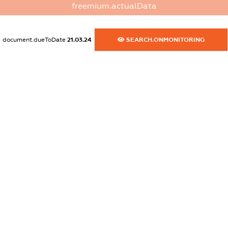
freemium.actualData
dossier.commercial_info.activity
XXXXXXXXXX
document.dueToDate
21.03.24
SEARCH.ONMONITORING
freemium.exampleText_1
freemium.exampleText_2
freemium.anonymousPerSearch2
FREEMIUM.DETAILS
FREEMIUM.REGISTER