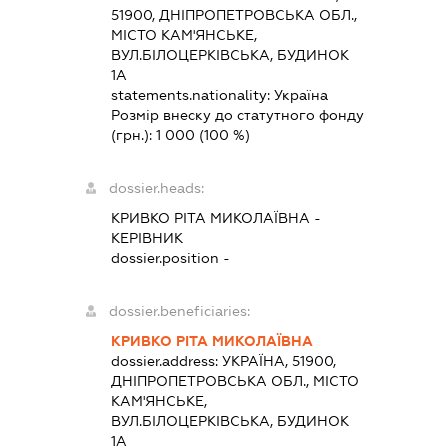
51900, ДНІПРОПЕТРОВСЬКА ОБЛ.,
МІСТО КАМ'ЯНСЬКЕ,
ВУЛ.БІЛОЦЕРКІВСЬКА, БУДИНОК
1А
statements.nationality:
Україна
Розмір внеску до статутного фонду
(грн.):
1 000
(100 %)
dossier.heads:
КРИВКО РІТА МИКОЛАЇВНА
-
КЕРІВНИК
dossier.position -
dossier.beneficiaries:
КРИВКО РІТА МИКОЛАЇВНА
dossier.address:
УКРАЇНА, 51900,
ДНІПРОПЕТРОВСЬКА ОБЛ., МІСТО
КАМ'ЯНСЬКЕ,
ВУЛ.БІЛОЦЕРКІВСЬКА, БУДИНОК
1А