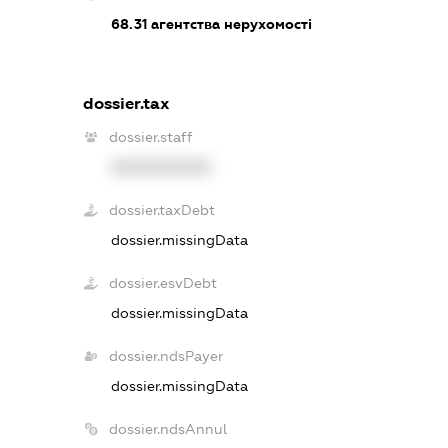
68.31
агентства нерухомості
dossier.tax
dossier.staff
XXXXXXXXXX
dossier.taxDebt
dossier.missingData
dossier.esvDebt
dossier.missingData
dossier.ndsPayer
dossier.missingData
dossier.ndsAnnul