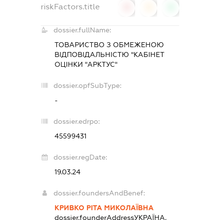
riskFactors.title
0
0
0
dossier.fullName:
ТОВАРИСТВО З ОБМЕЖЕНОЮ
ВІДПОВІДАЛЬНІСТЮ "КАБІНЕТ
ОЦІНКИ "АРКТУС"
dossier.opfSubType:
-
dossier.edrpo:
45599431
dossier.regDate:
19.03.24
dossier.foundersAndBenef:
КРИВКО РІТА МИКОЛАЇВНА
dossier.founderAddress
УКРАЇНА,