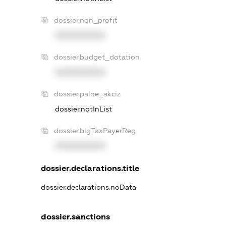
dossier.non_profit
XXXXXXXXXX
dossier.budget_dotation
XXXXXXXXXX
dossier.palne_akciz
dossier.notInList
dossier.bigTaxPayerReg
XXXXXXXXXX
dossier.declarations.title
dossier.declarations.noData
dossier.sanctions