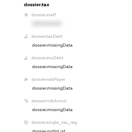
dossier.tax
dossier.staff
XXXXXXXXXX
dossier.taxDebt
dossier.missingData
dossier.esvDebt
dossier.missingData
dossier.ndsPayer
dossier.missingData
dossier.ndsAnnul
dossier.missingData
dossier.single_tax_reg
dossier.notInList