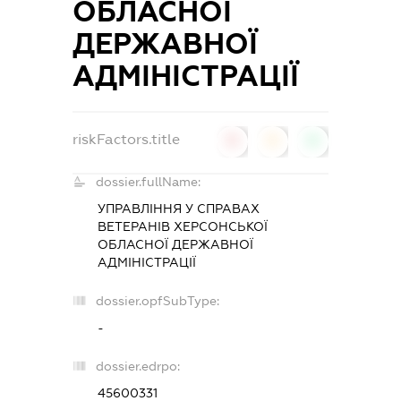
ОБЛАСНОЇ
ДЕРЖАВНОЇ
АДМІНІСТРАЦІЇ
riskFactors.title
0
0
0
dossier.fullName:
УПРАВЛІННЯ У СПРАВАХ
ВЕТЕРАНІВ ХЕРСОНСЬКОЇ
ОБЛАСНОЇ ДЕРЖАВНОЇ
АДМІНІСТРАЦІЇ
dossier.opfSubType:
-
dossier.edrpo:
45600331